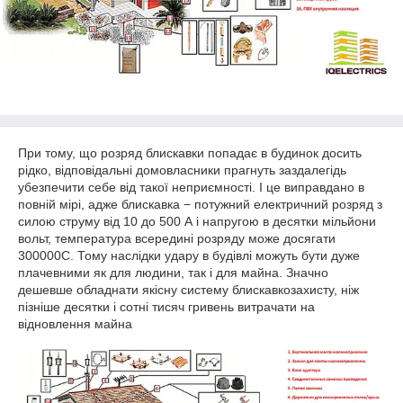
При тому, що розряд блискавки попадає в будинок досить
рідко, відповідальні домовласники прагнуть заздалегідь
убезпечити себе від такої неприємності. І це виправдано в
повній мірі, адже блискавка − потужний електричний розряд з
силою струму від 10 до 500 А і напругою в десятки мільйони
вольт, температура всередині розряду може досягати
30000
0
С. Тому наслідки удару в будівлі можуть бути дуже
плачевними як для людини, так і для майна. Значно
дешевше обладнати якісну систему блискавкозахисту, ніж
пізніше десятки і сотні тисяч гривень витрачати на
відновлення майна