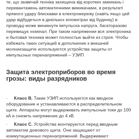
те, що зазвичай техніка захищена від коротких замикань і
перевантажень автоматичними вимикачами, в результаті
прямого удару блискавки в електромережу (навіть якщо цей
удар відбудеться в декількох кілометрах від будинку) в
проводці може виникнути імпульсна напруга, багаторазово
перевищує номінал. При таком напряжении вся электроника
и бытовая техника может полностью выйти из строя. Чтобы
избежать таких ситуаций в дополнение к внешней
молниезащите используются устройства защиты от
импульсных перенапряжений – УЗИП
Защита электроприборов во время
грозы: виды разрядников
·
Класс В.
Такие УЗИП используются как вводное
оборудование и устанавливаются в распределительном
щите. Аппараты могут выдерживать импульсные токи до 100
кА и снизить напряжение до 4 кВ.
·
Класс С.
Устройства монтируются перед вводным
автоматом домового щита. Они защищают от
коммутационных перенапряжений. Выдерживают