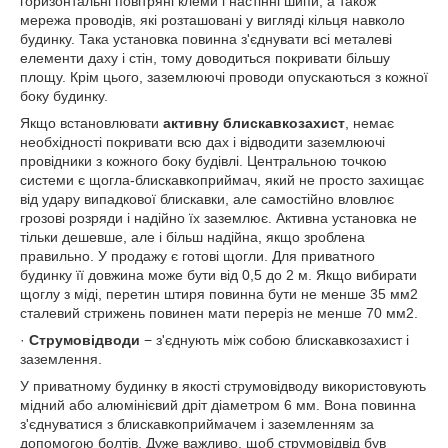
горизонтальні повітряні клеми і настінні шипи, а також
мережа проводів, які розташовані у вигляді кільця навколо
будинку. Така установка повинна з'єднувати всі металеві
елементи даху і стін, тому доводиться покривати більшу
площу. Крім цього, заземлюючі проводи опускаються з кожної
боку будинку.
Якщо встановлювати
активну блискавкозахист
, немає
необхідності покривати всю дах і відводити заземлюючі
провідники з кожного боку будівлі. Центральною точкою
системи є щогла-блискавкоприймач, який не просто захищає
від удару випадкової блискавки, але самостійно вловлює
грозові розряди і надійно їх заземлює. Активна установка не
тільки дешевше, але і більш надійна, якщо зроблена
правильно. У продажу є готові щогли. Для приватного
будинку її довжина може бути від 0,5 до 2 м. Якщо вибирати
щоглу з міді, перетин штиря повинна бути не менше 35 мм
2
сталевий стрижень повинен мати переріз не менше 70 мм
2
.
·
Струмовідводи
− з'єднують між собою блискавкозахист і
заземлення.
У приватному будинку в якості струмовідводу використовують
мідний або алюмінієвий дріт діаметром 6 мм. Вона повинна
з'єднуватися з блискавкоприймачем і заземленням за
допомогою болтів. Дуже важливо, щоб струмовідвід був