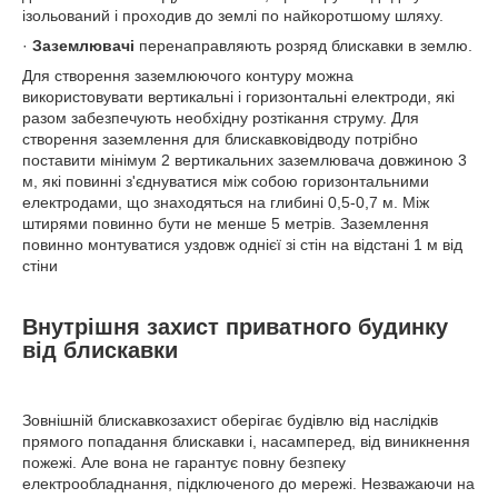
ізольований і проходив до землі по найкоротшому шляху.
·
Заземлювачі
перенаправляють розряд блискавки в землю.
Для створення заземлюючого контуру можна
використовувати вертикальні і горизонтальні електроди, які
разом забезпечують необхідну розтікання струму. Для
створення заземлення для блискавковідводу потрібно
поставити мінімум 2 вертикальних заземлювача довжиною 3
м, які повинні з'єднуватися між собою горизонтальними
електродами, що знаходяться на глибині 0,5-0,7 м. Між
штирями повинно бути не менше 5 метрів. Заземлення
повинно монтуватися уздовж однієї зі стін на відстані 1 м від
стіни
Внутрішня захист приватного будинку
від блискавки
Зовнішній блискавкозахист оберігає будівлю від наслідків
прямого попадання блискавки і, насамперед, від виникнення
пожежі. Але вона не гарантує повну безпеку
електрообладнання, підключеного до мережі. Незважаючи на