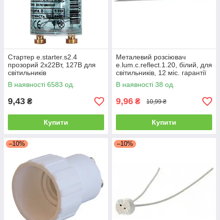
Стартер e.starter.s2.4
Металевий розсіювач
прозорий 2х22Вт, 127В для
e.lum.c.reflect.1.20, білий, для
світильників
світильників, 12 міс. гарантії
В наявності 6583 од.
В наявності 38 од.
9,43
9,96
₴
₴
10,99 ₴
Купити
Купити
–10%
–10%