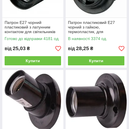
Патрон E27 чорний
Патрон пластиковий Е27
пластиковий з латунним
чорний з гайкою,
контактом для світильників
термопластик, для
220 В
світильників 220В
Готово до відправки 4181 од.
В наявності 3374 од.
25,03
28,25
від
₴
від
₴
Купити
Купити