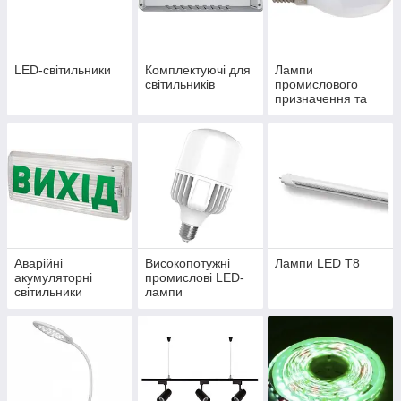
лампу, лампи T8, лампи галогенні – з самою швидкою
доставкою по місту або всій Україні (або забравши
самостійно обрану модель) ви можете по одним з найбільш
доступних і демократичних цін в регіоні!
LED-світильники
Комплектуючі для
Лампи
Также преимуществом выбора светодиодных ламп у нас
світильників
промислового
призначення та
является то, что наша команда работает в данной сфере вот
ЖКГ
уже более 15 лет. А это значит, что мы мониторим рынок
электротоваров и постоянно предлагаем самые новаторские
и актуальные модели из любой категории, а также знаем
абсолютно все о нашей продукции, помогая вам
определиться со всеми деталями покупки.
Аварійні
Високопотужні
Лампи LED T8
акумуляторні
промислові LED-
світильники
лампи