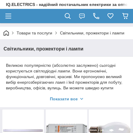
IQ.ELECTRICS - надійний постачальник електрики за оптов
Товари та послуги
Світильники, прожектори і лампи
Світильники, прожектори і лампи
Великою популярністю (абсолютно заслужено) сьогодні
користуються світлодіодні лампи. Вони ергономічні,
функціональні, довговічні, красиві. Ми пропонуємо великий
вибір енергозберігаючих ламп і led прожекторів для побуту,
виробництва, офісів, вулиць. Ви можете швидко купити
стельовий світильник (в тому числі і для кімнат з високими
Показати все
стелями) безпосередньо в інтернет-каталозі або приїхавши в
наш оффлайн магазин і вибравши на місці той товар, який
потрібен саме вам.
Зверніть увагу, що на кожну модель в нашому величезному
асортименті є фото відмінної якості, докладний опис товару
та всіх технічних характеристик. При цьому придбати led