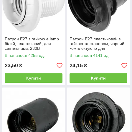
Патрон E27 з гайкою e.lamp
Патрон E27 пластиковий з
білий, пластиковий, для
гайкою та стопором, чорний -
світильників, 230В
комплектуюче для
світильників
В наявності 4255 од.
В наявності 4141 од.
23,50
24,15
₴
₴
Купити
Купити