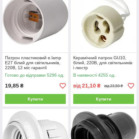
Патрон пластиковий e.lamp
Керамічний патрон GU10,
E27 білий для світильників,
білий, 220В, для світильників
220В, 12 міс гарантії
і люстр
Готово до відправки 5296 од.
В наявності 4255 од.
19,85
21,10
₴
від
₴
від 23,50 ₴
Купити
Купити