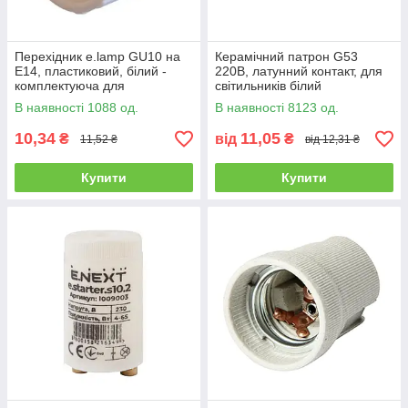
Перехідник e.lamp GU10 на
Керамічний патрон G53
Е14, пластиковий, білий -
220В, латунний контакт, для
комплектуюча для
світильників білий
світильників
В наявності 1088 од.
В наявності 8123 од.
10,34
11,05
₴
від
₴
11,52 ₴
від 12,31 ₴
Купити
Купити