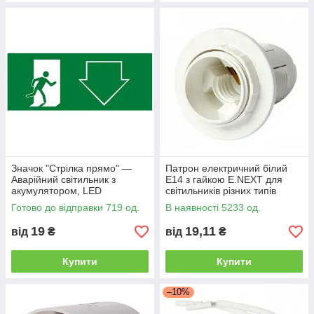
Значок "Стрілка прямо" —
Патрон електричний білий
Аварійний світильник з
E14 з гайкою E.NEXT для
акумулятором, LED
світильників різних типів
освітлення
Готово до відправки 719 од.
В наявності 5233 од.
19
19,11
від
₴
від
₴
Купити
Купити
–10%