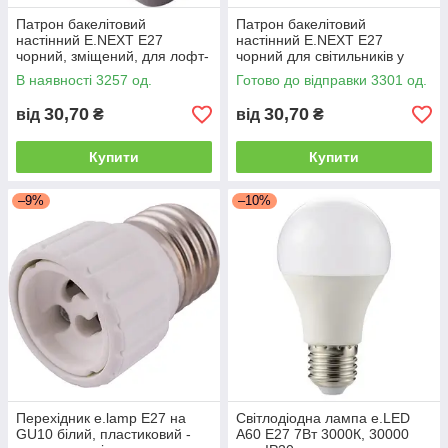
Патрон бакелітовий
Патрон бакелітовий
настінний E.NEXT E27
настінний E.NEXT E27
чорний, зміщений, для лофт-
чорний для світильників у
освітлення
стилі лофт
В наявності 3257 од.
Готово до відправки 3301 од.
30,70
30,70
від
₴
від
₴
Купити
Купити
–9%
–10%
Перехідник e.lamp E27 на
Світлодіодна лампа e.LED
GU10 білий, пластиковий -
A60 E27 7Вт 3000К, 30000