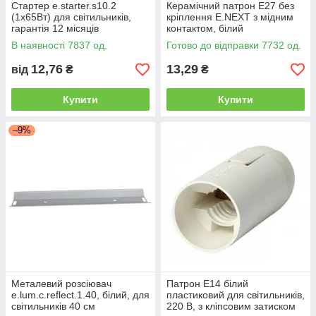
Стартер e.starter.s10.2
Керамічний патрон E27 без
(1х65Вт) для світильників,
кріплення E.NEXT з мідним
гарантія 12 місяців
контактом, білий
В наявності 7837 од.
Готово до відправки 7732 од.
12,76
13,29
від
₴
₴
Купити
Купити
–9%
Металевий розсіювач
Патрон Е14 білий
e.lum.c.reflect.1.40, білий, для
пластиковий для світильників,
світильників 40 см
220 В, з кліпсовим затиском