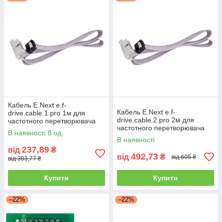
доступна), але і за дуже вигідним оптовими цінами. Наша
компанія має великий досвід в ніші електротехніки, завжди
гнучко проявляє себе в питаннях ціноутворення – адже ми
працюємо на перспективу і дорожимо довгостроковими
відносинами з клієнтами і виробниками.
Крім того, наші ціни на перетворювачі струму і будь-яку іншу
продукцію (в самих різних категоріях) – одні з кращих у
регіоні. Також ми завжди готові доставити будь-який товар під
замовлення в чітко обумовлені терміни, навіть якщо в даний
момент його немає на складі.
Кабель E.Next e.f-
Кабель E.Next e.f-
drive.cable.1.pro 1м для
drive.cable.2.pro 2м для
частотного перетворювача
частотного перетворювача
В наявності 8 од.
В наявності
237,89
від
₴
492,73
від
₴
від 605 ₴
від 303,77 ₴
Купити
Купити
–22%
–22%