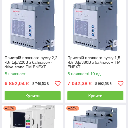
Пристрій плавного пуску 2,2
Пристрій плавного пуску 1,5
кВт 1ф/220В з байпасом-
кВт 3ф/380В з байпасом ТМ
drive.stand ТМ ENEXT
ENEXT
В наявності
В наявності 10 од.
6 852,04
7 042,38
₴
₴
8 749,53 ₴
8 992,58 ₴
Купити
Купити
–22%
–22%