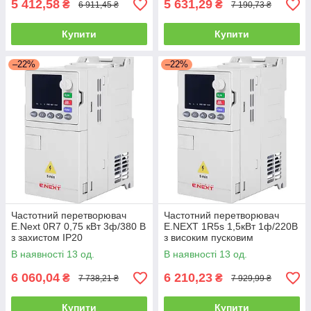
5 412,58
5 631,29
₴
₴
6 911,45 ₴
7 190,73 ₴
Купити
Купити
–22%
–22%
Частотний перетворювач
Частотний перетворювач
E.Next 0R7 0,75 кВт 3ф/380 В
E.NEXT 1R5s 1,5кВт 1ф/220В
з захистом IP20
з високим пусковим
моментом
В наявності 13 од.
В наявності 13 од.
6 060,04
6 210,23
₴
₴
7 738,21 ₴
7 929,99 ₴
Купити
Купити