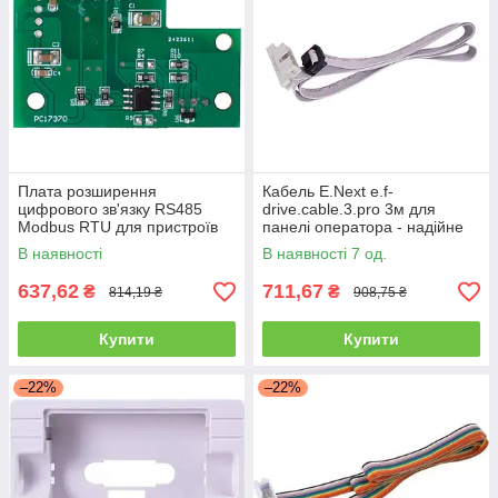
Плата розширення
Кабель E.Next e.f-
цифрового зв'язку RS485
drive.cable.3.pro 3м для
Modbus RTU для пристроїв
панелі оператора - надійне
плавного пуску, E.NEXT
з'єднання
В наявності
В наявності 7 од.
637,62
711,67
₴
₴
814,19 ₴
908,75 ₴
Купити
Купити
–22%
–22%