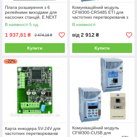
Плата розширення з 6
Комунікаційний модуль
релейними виходами для
CFW300-CRS485 ETI для
насосних станцій, E.NEXT
частотних перетворювачів з
RS485, надійний зв'язок та
В наявності 5 од.
В наявності
управління
1 937,61
2 912
₴
від
₴
2 474,18 ₴
Купити
Купити
–22%
Комунікаційний модуль
Карта енкодера 5V-24V для
CFW300-CUSB для
частотних перетворювачів