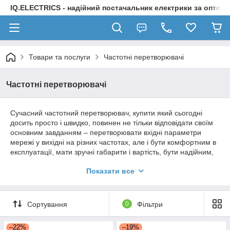
IQ.ELECTRICS - надійний постачальник електрики за оптов
Товари та послуги
Частотні перетворювачі
Частотні перетворювачі
Сучасний частотний перетворювач, купити який сьогодні
досить просто і швидко, повинен не тільки відповідати своїм
основним завданням – перетворювати вхідні параметри
мережі у вихідні на різних частотах, але і бути комфортним в
експлуатації, мати зручні габарити і вартість, бути надійним,
простим і легко керованим.
Показати все
Будь перетворювач струму, який ви виберете в нашому
інтернет-каталозі (або ж у реальному магазині, який також є у
нашій компанії) ми підберемо саме під ваші цілі і потреби,
Сортування
0
Фільтри
просто і зрозуміло розповімо про нюанси кожної моделі та
особливості її використання.
–22%
–19%
Купити перетворювач можна не тільки в роздріб (яка