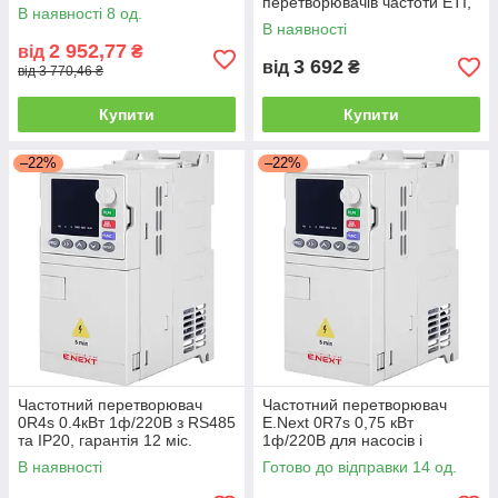
перетворювачів частоти ETI,
В наявності 8 од.
USB-зв'язок, простота
В наявності
встановлення
2 952,77
від
₴
3 692
від
₴
від 3 770,46 ₴
Купити
Купити
–22%
–22%
Частотний перетворювач
Частотний перетворювач
0R4s 0.4кВт 1ф/220В з RS485
E.Next 0R7s 0,75 кВт
та IP20, гарантія 12 міс.
1ф/220В для насосів і
вентиляторів
В наявності
Готово до відправки 14 од.