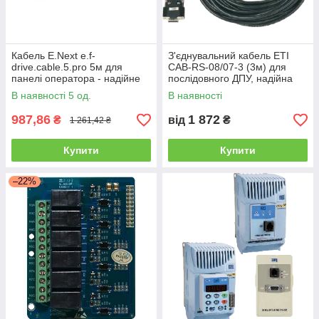
Кабель E.Next e.f-
З'єднувальний кабель ETI
drive.cable.5.pro 5м для
CAB-RS-08/07-3 (3м) для
панелі оператора - надійне
послідовного ДПУ, надійна
з'єднання
передача даних
В наявності 5 од.
В наявності
987,86
1 872
₴
від
₴
1 261,42 ₴
Купити
Купити
–22%