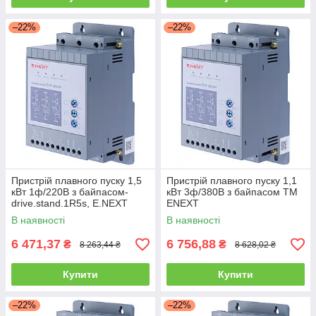
–22%
–22%
Пристрій плавного пуску 1,5
Пристрій плавного пуску 1,1
кВт 1ф/220В з байпасом-
кВт 3ф/380В з байпасом ТМ
drive.stand.1R5s, E.NEXT
ENEXT
В наявності
В наявності
6 471,37
6 756,88
₴
₴
8 263,44 ₴
8 628,02 ₴
Купити
Купити
–22%
–22%