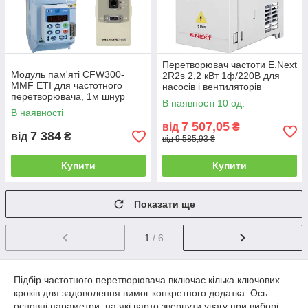
Перетворювач частоти E.Next
Модуль пам'яті CFW300-
2R2s 2,2 кВт 1ф/220В для
MMF ETI для частотного
насосів і вентиляторів
перетворювача, 1м шнур
В наявності 10 од.
В наявності
7 507,05
від
₴
7 384
від
₴
від 9 585,93 ₴
Купити
Купити
Показати ще
1
/ 6
Підбір частотного перетворювача включає кілька ключових
кроків для задоволення вимог конкретного додатка. Ось
основні параметри, на які варто звернути увагу при виборі