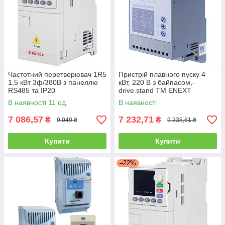
Частотний перетворювач 1R5
Пристрій плавного пуску 4
1,5 кВт 3ф/380В з панеллю
кВт, 220 В з байпасом,-
RS485 та IP20
drive.stand ТМ ENEXT
В наявності 11 од.
В наявності
7 086,57
7 232,71
₴
₴
9 049 ₴
9 235,61 ₴
Купити
Купити
–22%