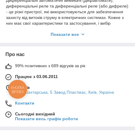
Диференціальні автоматичні вимикачі (дифавтомати),
диференціальні реле та диференціальні реле (або дифреле)
- це різні пристрої, які використовуються для забезпечення
захисту від витоків струму в електричних системах. Кожне з
них має свої характеристики та застосування, і вибір
залежить від конкретних вимог системи та умов експлуатації.
Показати все
Ось кілька переваг диффавтоматів у порівнянні з диффреле
та диференціальними реле:
1. **Комбіновані функції:** Диффавтомати поєднують у собі
Про нас
функції автоматичного вимикача та диференціального реле,
що забезпечує подвійний захист від перевантажень та витоків
струму. Це дозволяє заощадити місце в електричній
99% позитивних з 689 відгуків за рік
розподільній панелі та спрощує встановлення.
Працює з 03.06.2011
2. **Автоматичне відновлення:** Диффавтомати можуть
автоматично відновлювати подачу електроенергії після
м. Київ
КНОПКА
усунення причин спрацьовування (наприклад, після
ЗВ'ЯЗКУ
вул. Шахтарська, 5 Завод Пластмас, Київ, Україна
усунення короткого замикання). Диффреле та
диференціальні реле, як правило, вимагають ручного
Контакти
відновлення після спрацьовування.
Сьогодні вихідний
3. **Налаштування чутливості:** У диффавтоматах часто
Показати весь графік роботи
передбачена можливість регулювання чутливості до струму
витоку. Це дозволяє більш точно налаштувати пристрій
відповідно до вимог конкретної системи.