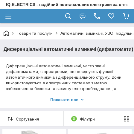
IQ.ELECTRICS - надійний постачальник електрики за оптов
Товари та послуги
Автоматичні вимикачі, УЗО, модульні
Диференціальні автоматичні вимикачі (дифавтомати)
Диференціальні автоматичні вимикачі, часто звані
дифавтоматами, є пристроями, що поєднують функції
автоматичного вимикача і диференціального струму. Вони
використовуються в електричних системах з метою
забезпечення безпеки та захисту електрообладнання, а
також для запобігання можливим аваріям.
Показати все
Ось кілька основних причин використання диффавтоматів:
1. **Захист від витоків струму:** Диференціальні автоматичні
вимикачі призначені для виявлення різниці в струмі між
Сортування
0
Фільтри
фазами та нулем. Якщо відбувається витік струму,
наприклад, через пошкодження ізоляції проводів або дотику
до струмоведучих частин, дифавтомат спрацьовує,