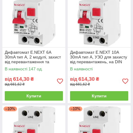
Дифавтомат E.NEXT 6А
Дифавтомат E.NEXT 10А
30mA тип А, 2 модулі, захист
30mA тип А, УЗО для захисту
від перевантаження та
від перевантажень, на DIN
короткого замикання
рейку
В наявності 147 од.
В наявності
614,30
614,30
від
₴
від
₴
від 681,62 ₴
від 681,62 ₴
Купити
Купити
–10%
–10%