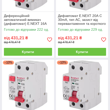
Диференційний
Дифавтомат E.NEXT 20А С
автоматичний вимикач
30mA, тип AC, захист від
(дифавтомат) E.NEXT 16A
перевантаження та короткого
30mA тип AC для захисту від
замикання
Готово до відправки 222 од.
Готово до відправки 229 од.
короткого замикання та
перевантаження
431,21
431,21
від
₴
від
₴
від 478,47 ₴
від 478,47 ₴
Купити
Купити
–10%
–10%