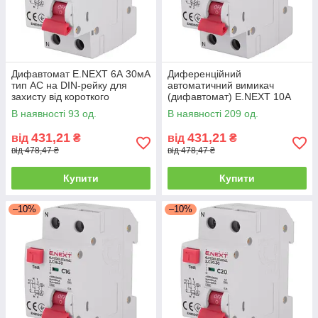
Дифавтомат E.NEXT 6А 30мА
Диференційний
тип AC на DIN-рейку для
автоматичний вимикач
захисту від короткого
(дифавтомат) E.NEXT 10A
замикання
30mA тип AC на 2 модулі для
В наявності 93 од.
В наявності 209 од.
захисту від перевантаження
та струму витоку
431,21
431,21
від
₴
від
₴
від 478,47 ₴
від 478,47 ₴
Купити
Купити
–10%
–10%