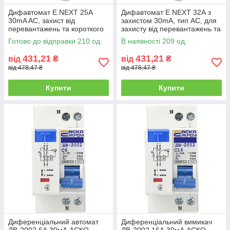
Дифавтомат E.NEXT 25А
Дифавтомат E.NEXT 32А з
30mA AC, захист від
захистом 30mA, тип AC, для
перевантажень та короткого
захисту від перевантажень та
замикання, DIN рейка
короткого замикання
Готово до відправки 210 од.
В наявності 209 од.
431,21
431,21
від
₴
від
₴
від 478,47 ₴
від 478,47 ₴
Купити
Купити
Диференціальний автомат
Диференціальний вимикач