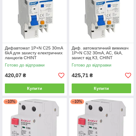
Використання диффавтоматів є важливим елементом
забезпечення безпеки та надійності електричних систем у
житлових, комерційних та промислових будівлях.
Дифавтомат 1P+N C25 30mA
Диф. автоматичний вимикач
6kA для захисту електричних
1P+N C32 30mA, AC, 6kA,
ланцюгів CHINT
захист від КЗ, CHINT
Готово до відправки
Готово до відправки
420,07
425,71
₴
₴
Купити
Купити
–10%
–10%