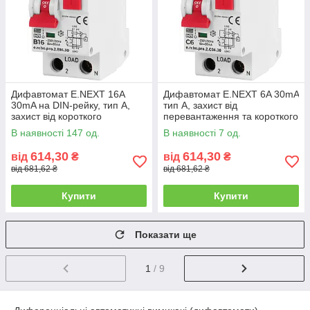
Дифавтомат E.NEXT 16А
Дифавтомат E.NEXT 6A 30mA
30mA на DIN-рейку, тип A,
тип A, захист від
захист від короткого
перевантаження та короткого
замикання
замикання, на DIN рейку
В наявності 147 од.
В наявності 7 од.
614,30
614,30
від
₴
від
₴
від 681,62 ₴
від 681,62 ₴
Купити
Купити
Показати ще
1
/ 9