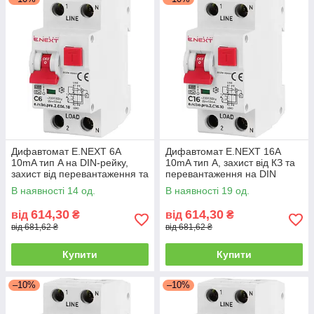
Дифавтомат E.NEXT 6А
Дифавтомат E.NEXT 16А
10mA тип A на DIN-рейку,
10mA тип A, захист від КЗ та
захист від перевантаження та
перевантаження на DIN
короткого замикання
рейку
В наявності 14 од.
В наявності 19 од.
614,30
614,30
від
₴
від
₴
від 681,62 ₴
від 681,62 ₴
Купити
Купити
–10%
–10%