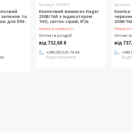
SVN413
опковий
Кнопковий вимикач Hager
Кнопка 
з зеленою та
230В/16А з індикатором
червони
ою для DIN-
1НО, світло-сірий, IP2x
230В/16
Немає в наявності
Немає в 
Оптом і в роздріб
Оптом і в
від 732,68 ₴
від 737
+380 (93) 525-70-64
+380 
Відділ продажів
Відді
-64
в