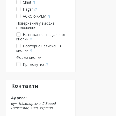
Chint
1
Hager
7
АСКО-УКРЕМ
3
Повернення у вихідне
положення
Натискання спеціальної
кнопки
1
Повторне натискання
кнопки
5
Форма кнопки
Прямокутна
7
Контакти
вул. Шахтарська, 5 Завод
Пластмас, Київ, Україна