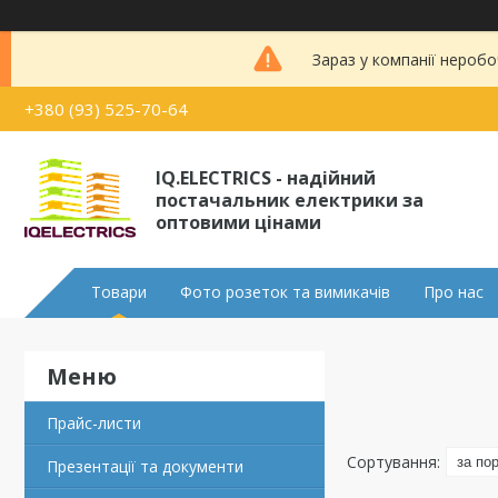
Зараз у компанії неробо
+380 (93) 525-70-64
IQ.ELECTRICS - надійний
постачальник електрики за
оптовими цінами
Товари
Фото розеток та вимикачів
Про нас
Прайс-листи
Презентації та документи