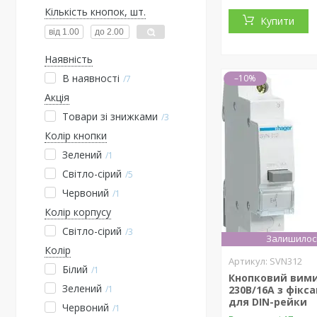
Кількість кнопок, шт.
Купити
Наявність
В наявності
–10%
7
Акція
Товари зі знижками
3
Колір кнопки
Зелений
1
Світло-сірий
5
Червоний
1
Колір корпусу
Світло-сірий
3
Залишилось
Колір
SVN312
Білий
1
Кнопковий вими
Зелений
1
230В/16А з фікс
для DIN-рейки
Червоний
1