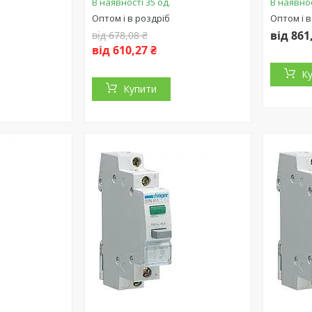
В наявності 35 од.
В наявнос
Оптом і в роздріб
Оптом і в
від 861
від 678,08 ₴
від 610,27 ₴
К
Купити