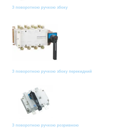
З поворотною ручкою збоку
З поворотною ручкою збоку перекидний
З поворотною ручкою розривною