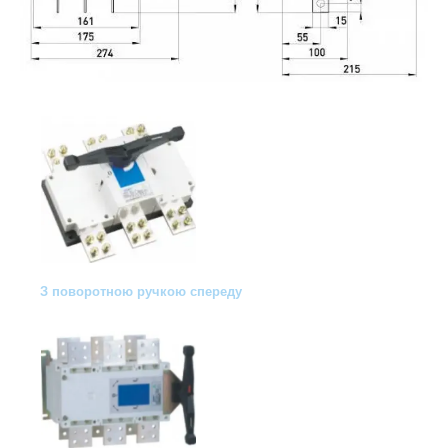
З поворотною ручкою спереду