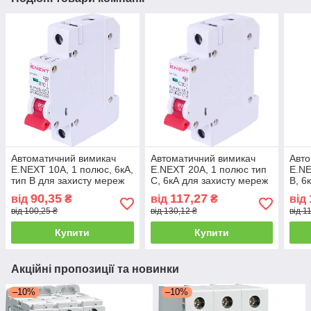
Автоматичний вимикач
Автоматичний вимикач
Авто
E.NEXT 10А, 1 полюс, 6кА,
E.NEXT 20А, 1 полюс тип
E.NE
тип B для захисту мереж
C, 6кА для захисту мереж
B, 6
на DIN-рейку
на DIN-рейку
90,35
117,27
від
₴
від
₴
від
від 100,25 ₴
від 130,12 ₴
від 1
Купити
Купити
Акційні пропозиції та новинки
–10%
–10%