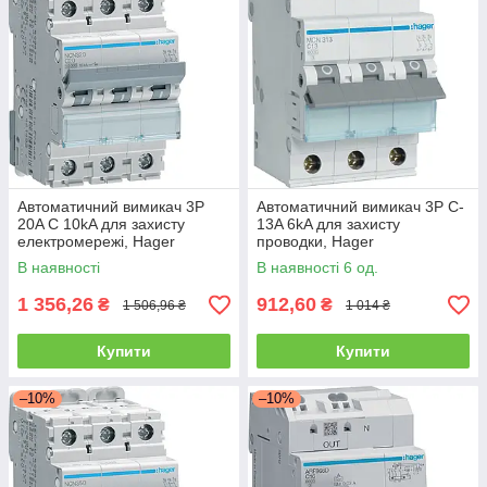
Автоматичний вимикач 3P
Автоматичний вимикач 3P C-
20A C 10kA для захисту
13A 6kA для захисту
електромережі, Hager
проводки, Hager
В наявності
В наявності 6 од.
1 356,26
912,60
₴
₴
1 506,96 ₴
1 014 ₴
Купити
Купити
–10%
–10%