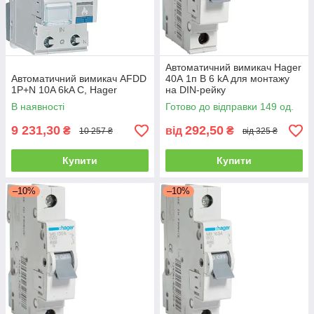
Автоматичний вимикач Hager
Автоматичний вимикач AFDD
40А 1п B 6 kA для монтажу
1P+N 10A 6kA C, Hager
на DIN-рейку
В наявності
Готово до відправки 149 од.
9 231,30
292,50
₴
від
₴
10 257 ₴
від 325 ₴
Купити
Купити
–10%
–10%