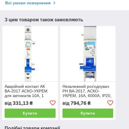
Всі умови повернення
З цим товаром також замовляють
Аварійний контакт АК
Незалежний роз'єднувач
ВА-2017 АСКО-УКРЕМ
РН ВА-2017, АСКО-
для автоматів 10А, 1
УКРЕМ, 16А, 6000А, IP20,
модуль, DIN рейка
на DIN рейку
331,13
794,76
від
₴
від
₴
Купити
Купити
Подібні товари компанії