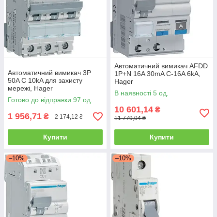
Автоматичний вимикач AFDD
Автоматичний вимикач 3P
1P+N 16A 30mA C-16A 6kA,
50A C 10kA для захисту
Hager
мережі, Hager
В наявності 5 од.
Готово до відправки 97 од.
10 601,14
₴
1 956,71
₴
2 174,12 ₴
11 779,04 ₴
Купити
Купити
–10%
–10%