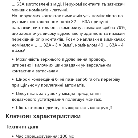
... 63А виготовлені з міді. Нерухомі контакти та затискачі
менших номіналів - латунні.
На нерухомих контактах вимикачів усіх номіналів та на
рухомих контактах номіналів 32 ... 63А присутні
наплавки, виготовлені з композиту з вмістом срібла 79%,
що забезпечує високу відключаючу здатність та низький
перехідний опір контактів. Розмір наплавки в вимикачах
номіналом 1 ... 32А - 3 × 3мм², номіналом 40 ... 63А - 4
× 4мм².
Можливість верхнього підключення проводу,
штиревих і вилочних шин завдяки універсальним
контактним затискачам.
Широкі конвекційні бічні пази запобігають перегріву
при щільному приляганні автоматів.
Відсутність заглушок у місцях приєднання
додаткового устаткування полегшує монтаж.
Шість стяжок підвищують жорсткість конструкції.
Ключові характеристики
Технічні дані
Час спрацьовування: 100 мс