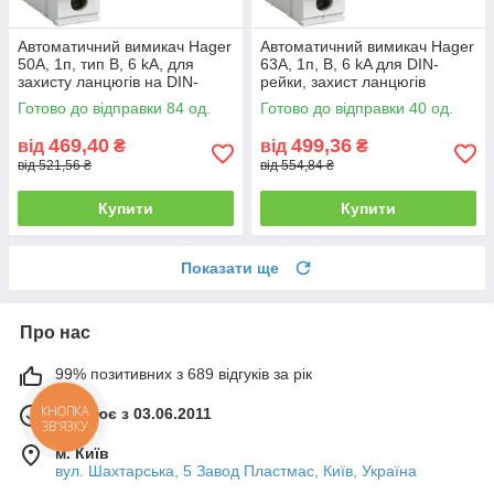
Автоматичний вимикач Hager
Автоматичний вимикач Hager
50А, 1п, тип B, 6 kA, для
63А, 1п, B, 6 kA для DIN-
захисту ланцюгів на DIN-
рейки, захист ланцюгів
рейку
Готово до відправки 84 од.
Готово до відправки 40 од.
469,40
499,36
від
₴
від
₴
від 521,56 ₴
від 554,84 ₴
Купити
Купити
Показати ще
Про нас
99% позитивних з 689 відгуків за рік
КНОПКА
Працює з 03.06.2011
ЗВ'ЯЗКУ
м. Київ
вул. Шахтарська, 5 Завод Пластмас, Київ, Україна