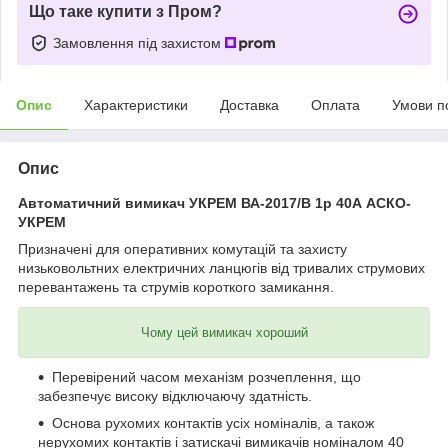
Що таке купити з Пром?
Замовлення під захистом
Опис
Характеристики
Доставка
Оплата
Умови п
Опис
Автоматичний вимикач УКРЕМ ВА-2017/B 1р 40А АСКО-
УКРЕМ
Призначені для оперативних комутацій та захисту
низьковольтних електричних ланцюгів від тривалих струмових
перевантажень та струмів короткого замикання.
Чому цей вимикач хороший
Перевірений часом механізм розчеплення, що
забезпечує високу відключаючу здатність.
Основа рухомих контактів усіх номіналів, а також
нерухомих контактів і затискачі вимикачів номіналом 40