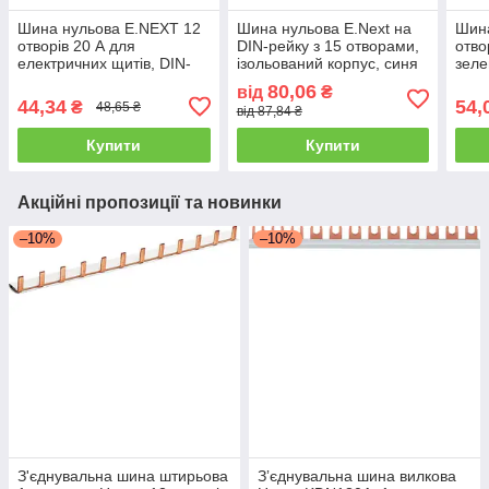
Шина нульова E.NEXT 12
Шина нульова E.Next на
Шина
отворів 20 А для
DIN-рейку з 15 отворами,
отво
електричних щитів, DIN-
ізольований корпус, синя
зеле
рейка
80,06
від
₴
44,34
54,
₴
48,65 ₴
від 87,84 ₴
Купити
Купити
Акційні пропозиції та новинки
–10%
–10%
З'єднувальна шина штирьова
Зʼєднувальна шина вилкова