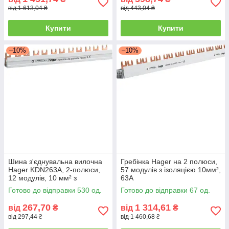
від 1 613,04 ₴
від 443,04 ₴
Купити
Купити
–10%
–10%
Шина з'єднувальна вилочна
Гребінка Hager на 2 полюси,
Hager KDN263A, 2-полюси,
57 модулів з ізоляцією 10мм²,
12 модулів, 10 мм² з
63A
ізоляцією
Готово до відправки 530 од.
Готово до відправки 67 од.
267,70
1 314,61
від
₴
від
₴
від 297,44 ₴
від 1 460,68 ₴