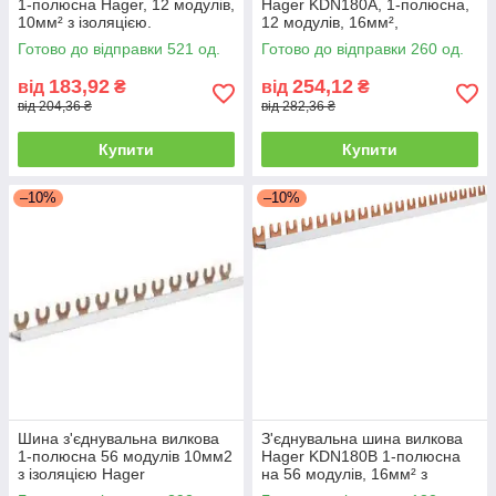
1-полюсна Hager, 12 модулів,
Hager KDN180A, 1-полюсна,
10мм² з ізоляцією.
12 модулів, 16мм²,
ізольована
Готово до відправки 521 од.
Готово до відправки 260 од.
183,92
254,12
від
₴
від
₴
від 204,36 ₴
від 282,36 ₴
Купити
Купити
–10%
–10%
Шина з'єднувальна вилкова
З'єднувальна шина вилкова
1-полюсна 56 модулів 10мм2
Hager KDN180B 1-полюсна
з ізоляцією Hager
на 56 модулів, 16мм² з
ізоляцією