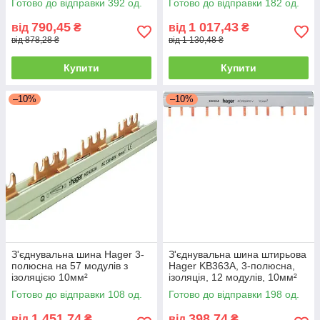
Готово до відправки 392 од.
Готово до відправки 182 од.
790,45
1 017,43
від
₴
від
₴
від 878,28 ₴
від 1 130,48 ₴
Купити
Купити
–10%
–10%
З'єднувальна шина Hager 3-
З'єднувальна шина штирьова
полюсна на 57 модулів з
Hager KB363A, 3-полюсна,
ізоляцією 10мм²
ізоляція, 12 модулів, 10мм²
Готово до відправки 108 од.
Готово до відправки 198 од.
1 451,74
398,74
від
₴
від
₴