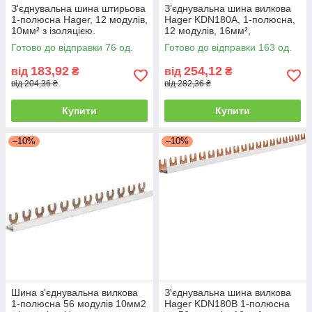
З'єднувальна шина штирьова
Зʼєднувальна шина вилкова
1-полюсна Hager, 12 модулів,
Hager KDN180A, 1-полюсна,
10мм² з ізоляцією.
12 модулів, 16мм²,
ізольована
Готово до відправки 76 од.
Готово до відправки 163 од.
183,92
254,12
від
₴
від
₴
від 204,36 ₴
від 282,36 ₴
Купити
Купити
–10%
–10%
Шина з'єднувальна вилкова
З'єднувальна шина вилкова
1-полюсна 56 модулів 10мм2
Hager KDN180B 1-полюсна