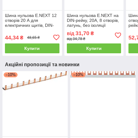
Шина нульова E.NEXT 12
Шина нульова E.NEXT на
Шина
отворів 20 А для
DIN-рейку, 20А, 8 отворів,
отво
електричних щитів, DIN-
латунь, без ізоляції
рейк
рейка
31,70
від
₴
44,34
52,
₴
48,65 ₴
від 34,78 ₴
Купити
Купити
Акційні пропозиції та новинки
–10%
–10%