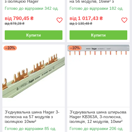
з ізоляцією Hager
на 56 модулів, 16мм² з
ізоляцією
Готово до відправки 342 од.
Готово до відправки 182 од.
790,45
1 017,43
від
₴
від
₴
від 878,28 ₴
від 1 130,48 ₴
Купити
Купити
–10%
–10%
З'єднувальна шина Hager 3-
З'єднувальна шина штирьова
полюсна на 57 модулів з
Hager KB363A, 3-полюсна,
ізоляцією 10мм²
ізоляція, 12 модулів, 10мм²
Готово до відправки 85 од.
Готово до відправки 206 од.