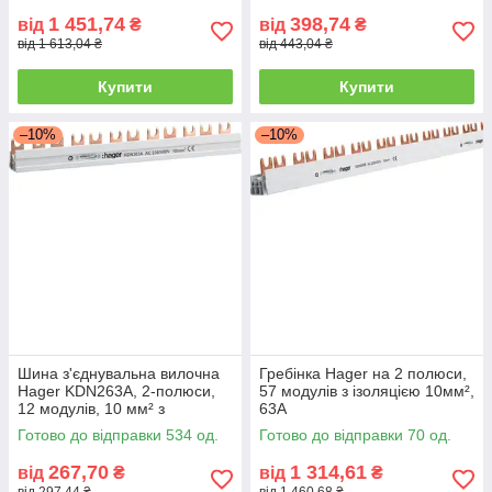
1 451,74
398,74
від
₴
від
₴
від 1 613,04 ₴
від 443,04 ₴
Купити
Купити
–10%
–10%
Шина з'єднувальна вилочна
Гребінка Hager на 2 полюси,
Hager KDN263A, 2-полюси,
57 модулів з ізоляцією 10мм²,
12 модулів, 10 мм² з
63A
ізоляцією
Готово до відправки 534 од.
Готово до відправки 70 од.
267,70
1 314,61
від
₴
від
₴
від 297,44 ₴
від 1 460,68 ₴