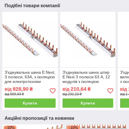
Подібні товари компанії
З'єднувальна шина E.Next,
З'єднувальна шина штир
З'єд
3 полюси, 63А, з ізоляцією
E.Next 3 полюси 63 А, 12
вило
для електротехніки
модулів з ізоляцією
з із
нуль
828,90
210,64
від
₴
від
₴
від
елек
від 909,43 ₴
від 231,10 ₴
від 1
Купити
Купити
Акційні пропозиції та новинки
–10%
–10%