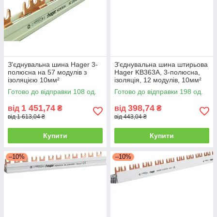
З'єднувальна шина Hager 3-
З'єднувальна шина штирьова
полюсна на 57 модулів з
Hager KB363A, 3-полюсна,
ізоляцією 10мм²
ізоляція, 12 модулів, 10мм²
Готово до відправки 108 од.
Готово до відправки 198 од.
1 451,74
398,74
від
₴
від
₴
від 1 613,04 ₴
від 443,04 ₴
Купити
Купити
–10%
–10%