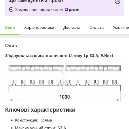
Що таке купити з Пром?
Замовлення під захистом
Опис
Характеристики
Доставка
Оплата
Умови п
Опис
З'єднувальна шина вилочного U-типу 1р 63 А, E.Next
Ключові характеристики
Конструкція: Пряма
Максимальний струм: 63 А