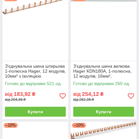
З'єднувальна шина штирьова
Зʼєднувальна шина вилкова
1-полюсна Hager, 12 модулів,
Hager KDN180A, 1-полюсна,
10мм² з ізоляцією.
12 модулів, 16мм²,
ізольована
Готово до відправки 521 од.
Готово до відправки 260 од.
183,92
254,12
від
₴
від
₴
від 204,36 ₴
від 282,36 ₴
Купити
Купити
–10%
–10%