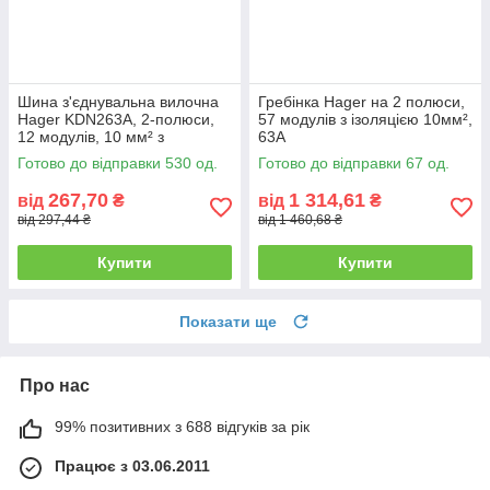
Шина з'єднувальна вилочна
Гребінка Hager на 2 полюси,
Hager KDN263A, 2-полюси,
57 модулів з ізоляцією 10мм²,
12 модулів, 10 мм² з
63A
ізоляцією
Готово до відправки 530 од.
Готово до відправки 67 од.
267,70
1 314,61
від
₴
від
₴
від 297,44 ₴
від 1 460,68 ₴
Купити
Купити
Показати ще
Про нас
99% позитивних з 688 відгуків за рік
Працює з 03.06.2011