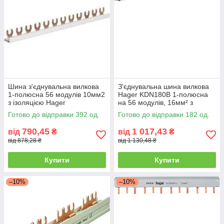
Шина з'єднувальна вилкова
З'єднувальна шина вилкова
1-полюсна 56 модулів 10мм2
Hager KDN180B 1-полюсна
з ізоляцією Hager
на 56 модулів, 16мм² з
ізоляцією
Готово до відправки 392 од.
Готово до відправки 182 од.
790,45
1 017,43
від
₴
від
₴
від 878,28 ₴
від 1 130,48 ₴
Купити
Купити
–10%
–10%