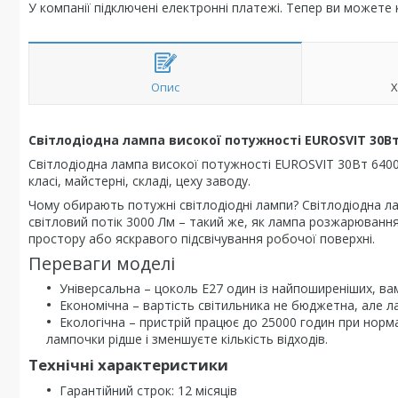
У компанії підключені електронні платежі. Тепер ви можете
Опис
Х
Світлодіодна лампа високої потужності EUROSVIT 30Вт 
Світлодіодна лампа високої потужності EUROSVIT 30Вт 6400К
класі, майстерні, складі, цеху заводу.
Чому обирають потужні світлодіодні лампи? Світлодіодна ла
світловий потік 3000 Лм – такий же, як лампа розжарювання
простору або яскравого підсвічування робочої поверхні.
Переваги моделі
Універсальна – цоколь E27 один із найпоширеніших, вам
Економічна – вартість світильника не бюджетна, але л
Екологічна – пристрій працює до 25000 годин при норма
лампочки рідше і зменшуєте кількість відходів.
Технічні характеристики
Гарантійний строк: 12 місяців