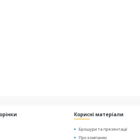
торінки
Корисні матеріали
Брошури та презентації
Про компанію