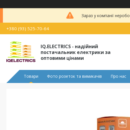
Зараз у компанії неробо
+380 (93) 525-70-64
IQ.ELECTRICS - надійний
постачальник електрики за
оптовими цінами
Товари
Фото розеток та вимикачів
Про нас