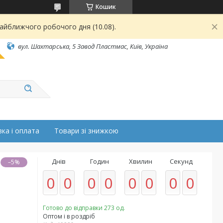
Кошик
найближчого робочого дня (10.08).
вул. Шахтарська, 5 Завод Пластмас, Київ, Україна
ка і оплата
Товари зі знижкою
Днів
Годин
Хвилин
Секунд
–5%
0
0
0
0
0
0
0
0
Готово до відправки 273 од.
Оптом і в роздріб