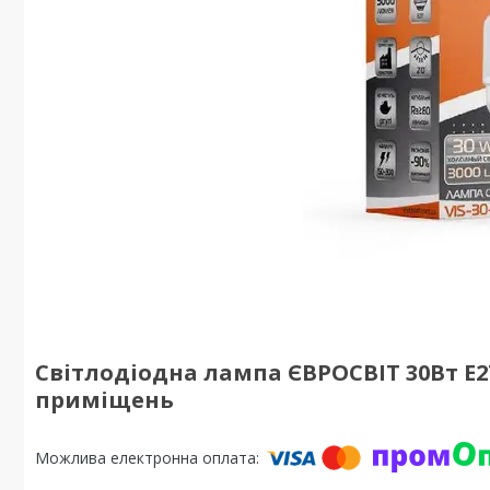
Світлодіодна лампа ЄВРОСВІТ 30Вт E
приміщень