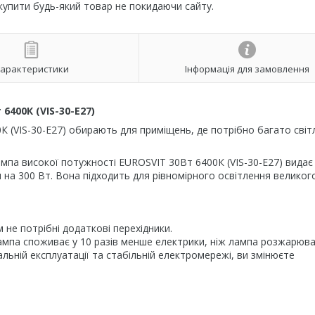
 купити будь-який товар не покидаючи сайту.
арактеристики
Інформація для замовлення
6400К (VIS-30-E27)
 (VIS-30-E27) обирають для приміщень, де потрібно багато світл
мпа високої потужності EUROSVIT 30Вт 6400К (VIS-30-E27) видає
 на 300 Вт. Вона підходить для рівномірного освітлення великог
 не потрібні додаткові перехідники.
ампа споживає у 10 разів менше електрики, ніж лампа розжарюва
льній експлуатації та стабільній електромережі, ви змінюєте