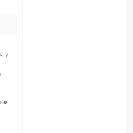
а: у
о
ння.