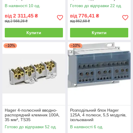
шині TS35
В наявності 10 од.
Готово до відправки 22 од.
2 311,45
776,41
від
₴
від
₴
від 2 568,28 ₴
від 862,68 ₴
Купити
Купити
–10%
–10%
Hager 4-полюсний вводно-
Розподільний блок Hager
распорядчий клемник 100А,
125A, 4 полюси, 5,5 модулів,
35 мм², TS35
ізольований
Готово до відправки 52 од.
В наявності 6 од.