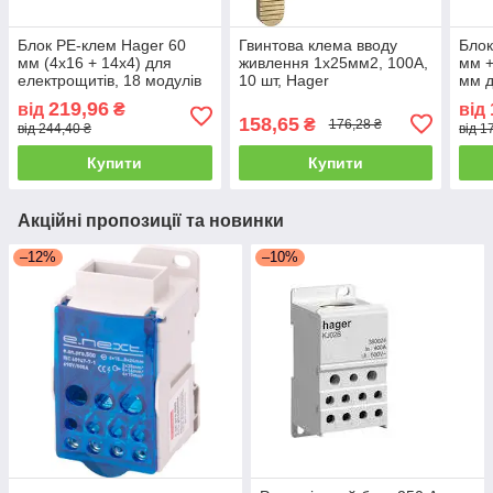
Блок PE-клем Hager 60
Гвинтова клема вводу
Блок
мм (4x16 + 14x4) для
живлення 1х25мм2, 100A,
мм +
електрощитів, 18 модулів
10 шт, Hager
мм д
щиті
219,96
від
₴
від
158,65
₴
176,28 ₴
від 244,40 ₴
від 1
Купити
Купити
Акційні пропозиції та новинки
–12%
–10%