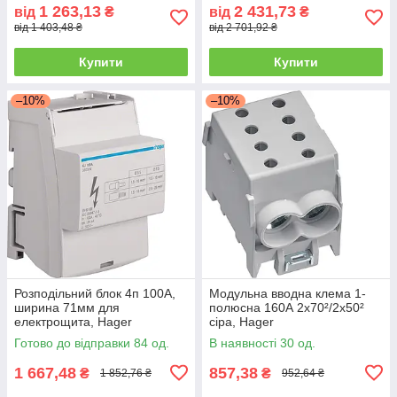
1 263,13
2 431,73
від
₴
від
₴
від 1 403,48 ₴
від 2 701,92 ₴
Купити
Купити
–10%
–10%
Розподільний блок 4п 100A,
Модульна вводна клема 1-
ширина 71мм для
полюсна 160А 2x70²/2x50²
електрощита, Hager
сіра, Hager
Готово до відправки 84 од.
В наявності 30 од.
1 667,48
857,38
₴
₴
1 852,76 ₴
952,64 ₴