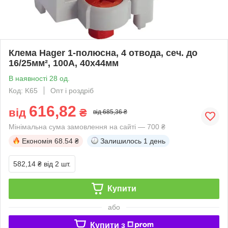
Клема Hager 1-полюсна, 4 отвода, сеч. до
16/25мм², 100А, 40x44мм
В наявності 28 од.
Код: K65
Опт і роздріб
616,82
від
₴
від 685,36 ₴
Мінімальна сума замовлення на сайті — 700 ₴
Економія
68.54 ₴
Залишилось
1 день
582,14 ₴
від 2 шт.
Купити
або
Купити з