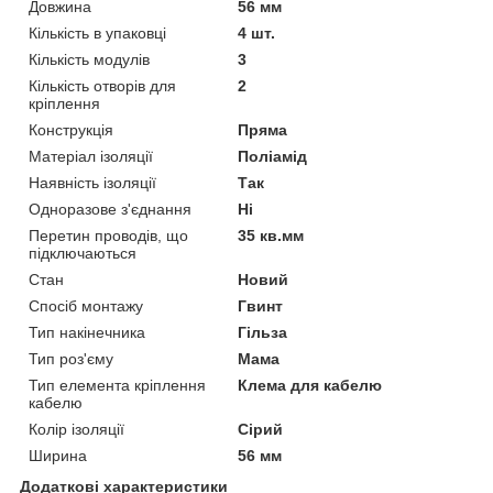
Довжина
56 мм
Кількість в упаковці
4 шт.
Кількість модулів
3
Кількість отворів для
2
кріплення
Конструкція
Пряма
Матеріал ізоляції
Поліамід
Наявність ізоляції
Так
Одноразове з'єднання
Ні
Перетин проводів, що
35 кв.мм
підключаються
Стан
Новий
Спосіб монтажу
Гвинт
Тип накінечника
Гільза
Тип роз'єму
Мама
Тип елемента кріплення
Клема для кабелю
кабелю
Колір ізоляції
Сірий
Ширина
56 мм
Додаткові характеристики