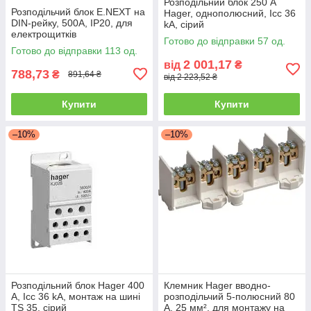
Розподільний блок 250 А
Розподільчий блок E.NEXT на
Hager, однополюсний, Icc 36
DIN-рейку, 500А, IP20, для
kA, сірий
електрощитків
Готово до відправки 57 од.
Готово до відправки 113 од.
2 001,17
від
₴
788,73
₴
891,64 ₴
від 2 223,52 ₴
Купити
Купити
–10%
–10%
Розподільний блок Hager 400
Клемник Hager вводно-
А, Icc 36 kA, монтаж на шині
розподільчий 5-полюсний 80
TS 35, сірий
А, 25 мм², для монтажу на