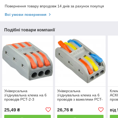
Повернення товару впродовж 14 днів за рахунок покупця
Всі умови повернення
Подібні товари компанії
Універсальна
Універсальна
Клем
з'єднувальна клема на 6
з'єднувальна клема на 6
АСК
проводів PCT-2-3
проводів з важелями PCT-
пров
(оранжева), АСКО-УКРЕМ,
2-3-С сірого кольору,
клем
50 шт., 32A, ПВХ
АСКО-УКРЕМ
25,49
26,76
₴
₴
від