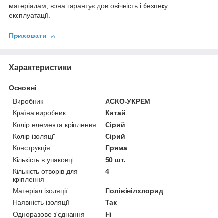
матеріалам, вона гарантує довговічність і безпеку
експлуатації.
Приховати
Характеристики
Основні
Виробник
АСКО-УКРЕМ
Країна виробник
Китай
Колір елемента кріплення
Сірий
Колір ізоляції
Сірий
Конструкція
Пряма
Кількість в упаковці
50 шт.
Кількість отворів для
4
кріплення
Матеріал ізоляції
Полівінілхлорид
Наявність ізоляції
Так
Одноразове з'єднання
Ні