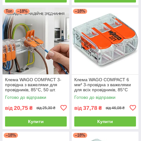
Топ
–18%
–18%
Клема WAGO COMPACT 3-
Клема WAGO COMPACT 6
провідна з важелями для
мм² 3-провідна з важелями
провідників, 85°C, 50 шт.
для всіх провідників, 85°C
Готово до відправки
Готово до відправки
20,75
37,78
від
₴
від
₴
від 25,30 ₴
від 46,08 ₴
Купити
Купити
–18%
–18%