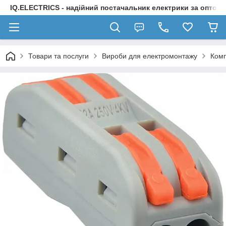
IQ.ELECTRICS - надійний постачальник електрики за оптов
Товари та послуги
Вироби для електромонтажу
Комп