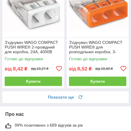
З’єднувач WAGO COMPACT
З'єднувач WAGO COMPACT
PUSH WIRE® 2-провідний
PUSH WIRE® для
для коробок, 24А, 4000В
розподільчих коробок, 3-
провідна клема, 2.5 мм²,
Готово до відправки
Готово до відправки
4000 В
8,42
8,52
від
₴
від
₴
від 10,27 ₴
від 10,40 ₴
Купити
Купити
Показати ще
Про нас
99% позитивних з 689 відгуків за рік