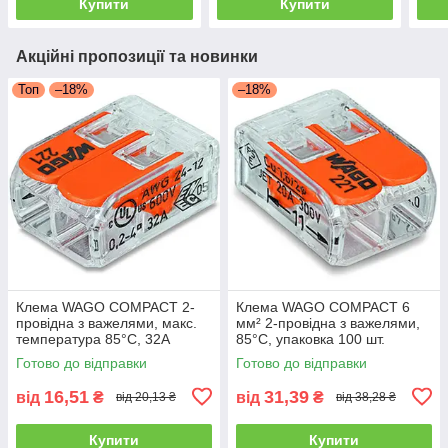
Купити
Купити
Акційні пропозиції та новинки
Топ
–18%
–18%
Клема WAGO COMPACT 2-
Клема WAGO COMPACT 6
провідна з важелями, макс.
мм² 2-провідна з важелями,
температура 85°C, 32A
85°C, упаковка 100 шт.
Готово до відправки
Готово до відправки
16,51
31,39
від
₴
від
₴
від 20,13 ₴
від 38,28 ₴
Купити
Купити