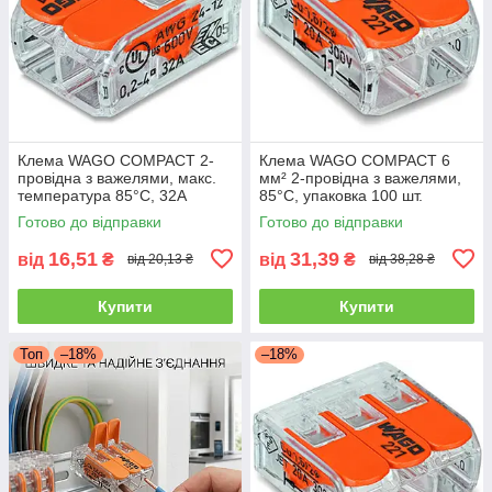
Клема WAGO COMPACT 2-
Клема WAGO COMPACT 6
провідна з важелями, макс.
мм² 2-провідна з важелями,
температура 85°C, 32A
85°C, упаковка 100 шт.
Готово до відправки
Готово до відправки
16,51
31,39
від
₴
від
₴
від 20,13 ₴
від 38,28 ₴
Купити
Купити
Топ
–18%
–18%