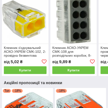
Клемник з'єднувальний
Клемник АСКО-УКРЕМ
Клем
АСКО-УКРЕМ CMK-102, 2-
CMK-108 для
про
провідна безвинтова
розподільчих коробок, 8-
черв
клема, 200 шт.
провідний, безвинтовий,
розп
5,02
9,89
від
₴
від
₴
від
100 шт.
АСКО
Купити
Купити
Акційні пропозиції та новинки
Топ
–18%
–18%