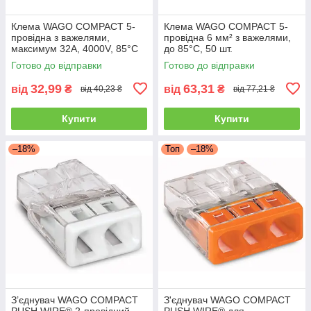
Клема WAGO COMPACT 5-
Клема WAGO COMPACT 5-
провідна з важелями,
провідна 6 мм² з важелями,
максимум 32A, 4000V, 85°C
до 85°C, 50 шт.
Готово до відправки
Готово до відправки
32,99
63,31
від
₴
від
₴
від 40,23 ₴
від 77,21 ₴
Купити
Купити
–18%
Топ
–18%
З’єднувач WAGO COMPACT
З'єднувач WAGO COMPACT
PUSH WIRE® 2-провідний
PUSH WIRE® для