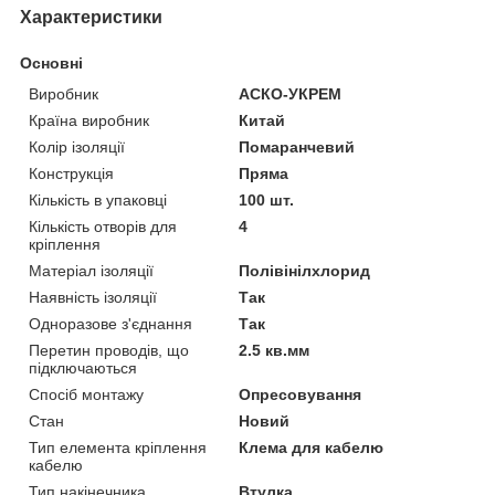
Характеристики
Основні
Виробник
АСКО-УКРЕМ
Країна виробник
Китай
Колір ізоляції
Помаранчевий
Конструкція
Пряма
Кількість в упаковці
100 шт.
Кількість отворів для
4
кріплення
Матеріал ізоляції
Полівінілхлорид
Наявність ізоляції
Так
Одноразове з'єднання
Так
Перетин проводів, що
2.5 кв.мм
підключаються
Спосіб монтажу
Опресовування
Стан
Новий
Тип елемента кріплення
Клема для кабелю
кабелю
Тип накінечника
Втулка