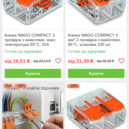
Клема WAGO COMPACT 2-
Клема WAGO COMPACT 6
провідна з важелями, макс.
мм² 2-провідна з важелями,
температура 85°C, 32A
85°C, упаковка 100 шт.
Готово до відправки
Готово до відправки
16,51
31,39
від
₴
від
₴
від 20,13 ₴
від 38,28 ₴
Купити
Купити
Топ
–18%
–18%