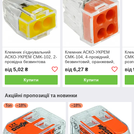
Клемник з'єднувальний
Клемник АСКО-УКРЕМ
Кле
АСКО-УКРЕМ CMK-102, 2-
CMK-104, 4-провідний,
CMK
провідна безвинтова
безвинтовий, оранжевий,
розп
клема, 200 шт.
100 шт.
пров
5,02
6,27
від
₴
від
₴
від
100 
Купити
Купити
Акційні пропозиції та новинки
Топ
–18%
–18%