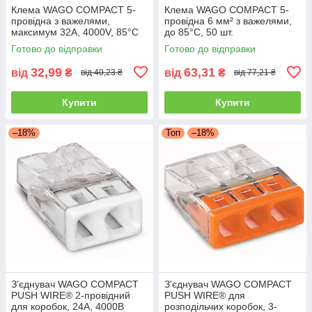
Клема WAGO COMPACT 5-
Клема WAGO COMPACT 5-
провідна з важелями,
провідна 6 мм² з важелями,
максимум 32A, 4000V, 85°C
до 85°C, 50 шт.
Готово до відправки
Готово до відправки
32,99
63,31
від
₴
від
₴
від 40,23 ₴
від 77,21 ₴
Купити
Купити
–18%
Топ
–18%
З’єднувач WAGO COMPACT
З'єднувач WAGO COMPACT
PUSH WIRE® 2-провідний
PUSH WIRE® для
для коробок, 24А, 4000В
розподільчих коробок, 3-