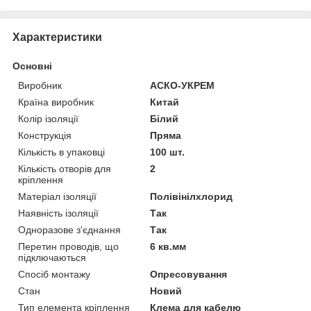
Характеристики
Основні
Виробник
АСКО-УКРЕМ
Країна виробник
Китай
Колір ізоляції
Білий
Конструкція
Пряма
Кількість в упаковці
100 шт.
Кількість отворів для
2
кріплення
Матеріал ізоляції
Полівінілхлорид
Наявність ізоляції
Так
Одноразове з'єднання
Так
Перетин проводів, що
6 кв.мм
підключаються
Спосіб монтажу
Опресовування
Стан
Новий
Тип елемента кріплення
Клема для кабелю