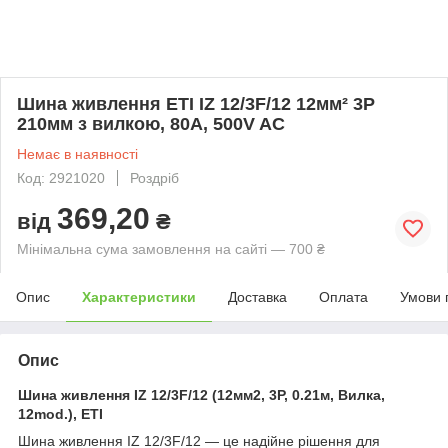
Шина живлення ETI IZ 12/3F/12 12мм² 3P
210мм з вилкою, 80A, 500V AC
Немає в наявності
Код: 2921020
Роздріб
369,20
від
₴
Мінімальна сума замовлення на сайті — 700 ₴
Опис
Характеристики
Доставка
Оплата
Умови 
Опис
Шина живлення IZ 12/3F/12 (12мм2, 3P, 0.21м, Вилка,
12mod.), ETI
Шина живлення IZ 12/3F/12 — це надійне рішення для