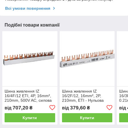
Всі умови повернення
Подібні товари компанії
Шина живлення IZ
Шина живлення IZ
Шина
16/4F/12 ETI, 4P, 16mm²,
16/2F/12, 16mm², 2P,
16/3
210mm, 500V AC, силова
210mm, ETI - Нульова
0.21
100A
шина з вилкою, 100A
елек
707,20
379,60
від
₴
від
₴
від
Купити
Купити