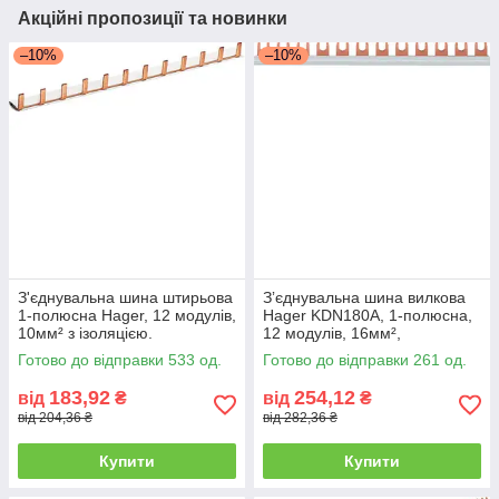
Акційні пропозиції та новинки
–10%
–10%
З'єднувальна шина штирьова
Зʼєднувальна шина вилкова
1-полюсна Hager, 12 модулів,
Hager KDN180A, 1-полюсна,
10мм² з ізоляцією.
12 модулів, 16мм²,
ізольована
Готово до відправки 533 од.
Готово до відправки 261 од.
183,92
254,12
від
₴
від
₴
від 204,36 ₴
від 282,36 ₴
Купити
Купити