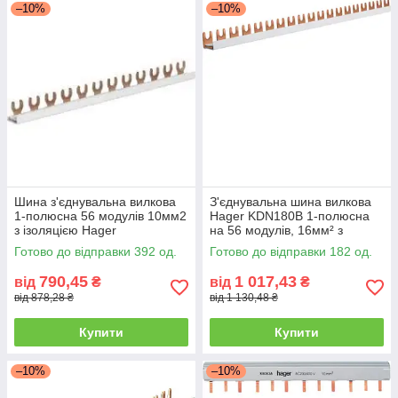
–10%
–10%
Шина з'єднувальна вилкова
З'єднувальна шина вилкова
1-полюсна 56 модулів 10мм2
Hager KDN180B 1-полюсна
з ізоляцією Hager
на 56 модулів, 16мм² з
ізоляцією
Готово до відправки 392 од.
Готово до відправки 182 од.
790,45
1 017,43
від
₴
від
₴
від 878,28 ₴
від 1 130,48 ₴
Купити
Купити
–10%
–10%