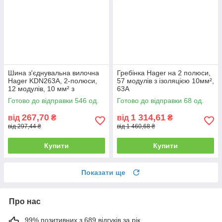
Шина з'єднувальна вилочна
Гребінка Hager на 2 полюси,
Hager KDN263A, 2-полюси,
57 модулів з ізоляцією 10мм²,
12 модулів, 10 мм² з
63A
ізоляцією
Готово до відправки 546 од.
Готово до відправки 68 од.
267,70
1 314,61
від
₴
від
₴
від 297,44 ₴
від 1 460,68 ₴
Купити
Купити
Показати ще
Про нас
99% позитивних з 689 відгуків за рік