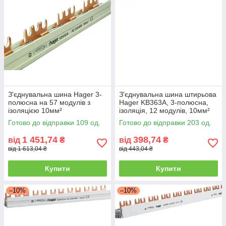
З'єднувальна шина Hager 3-
З'єднувальна шина штирьова
полюсна на 57 модулів з
Hager KB363A, 3-полюсна,
ізоляцією 10мм²
ізоляція, 12 модулів, 10мм²
Готово до відправки 109 од.
Готово до відправки 203 од.
1 451,74
398,74
від
₴
від
₴
від 1 613,04 ₴
від 443,04 ₴
Купити
Купити
–10%
–10%