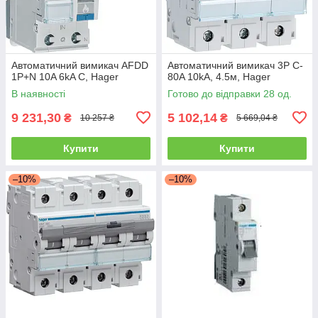
Автоматичний вимикач AFDD
Автоматичний вимикач 3P C-
1P+N 10A 6kA C, Hager
80A 10kA, 4.5м, Hager
В наявності
Готово до відправки 28 од.
9 231,30
5 102,14
₴
₴
10 257 ₴
5 669,04 ₴
Купити
Купити
–10%
–10%