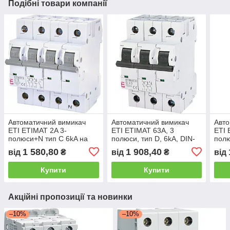
Подібні товари компанії
Автоматичний вимикач
Автоматичний вимикач
Авто
ETI ETIMAT 2A 3-
ETI ETIMAT 63A, 3
ETI 
полюси+N тип C 6kA на
полюси, тип D, 6kA, DIN-
полю
DIN-рейку
рейка
DIN-
1 580,80
1 908,40
від
₴
від
₴
від
Купити
Купити
Акційні пропозиції та новинки
–10%
–10%