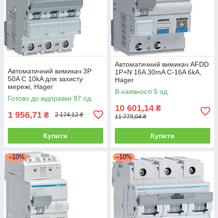
Автоматичний вимикач AFDD
Автоматичний вимикач 3P
1P+N 16A 30mA C-16A 6kA,
50A C 10kA для захисту
Hager
мережі, Hager
В наявності 5 од.
Готово до відправки 97 од.
10 601,14
₴
1 956,71
₴
2 174,12 ₴
11 779,04 ₴
Купити
Купити
–10%
–10%