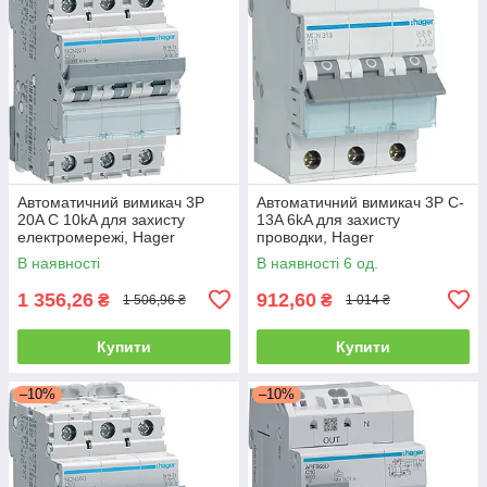
Автоматичний вимикач 3P
Автоматичний вимикач 3P C-
20A C 10kA для захисту
13A 6kA для захисту
електромережі, Hager
проводки, Hager
В наявності
В наявності 6 од.
1 356,26
912,60
₴
₴
1 506,96 ₴
1 014 ₴
Купити
Купити
–10%
–10%