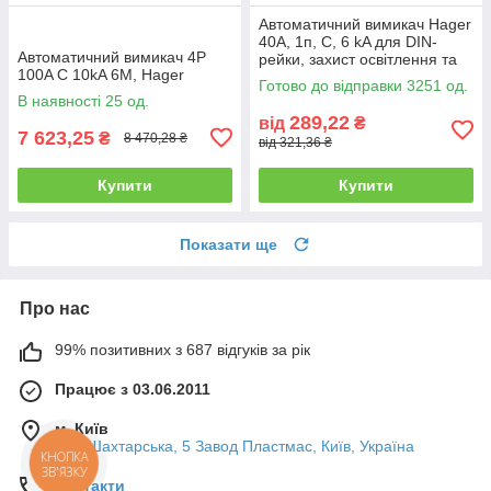
Автоматичний вимикач Hager
40А, 1п, С, 6 kA для DIN-
Автоматичний вимикач 4P
рейки, захист освітлення та
100A C 10kA 6M, Hager
електродвигунів
Готово до відправки 3251 од.
В наявності 25 од.
289,22
від
₴
7 623,25
₴
8 470,28 ₴
від 321,36 ₴
Купити
Купити
Показати ще
Про нас
99% позитивних з 687 відгуків за рік
Працює з 03.06.2011
м. Київ
вул. Шахтарська, 5 Завод Пластмас, Київ, Україна
КНОПКА
ЗВ'ЯЗКУ
Контакти