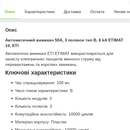
Опис
Характеристики
Доставка
Оплата
Умови п
Опис
Автоматичний вимикач 50A, 3 полюси тип B, 6 kA ETIMAT
10, ETI
Автоматичні вимикачі ETI ETIMAT використовуються для
захисту електричних ланцюгів змінного струму від
перевантажень та коротких замикань.
Ключові характеристики
Час спрацьовування: 100 мс
Часо-токові характеристики: B
Кількість модулів: 3
Кількість полюсів: 3
Комутаційна зносостійкість: 10000 циклів
Матеріал корпусу: Пластик
Механічна зносостійкість: 10000 циклів