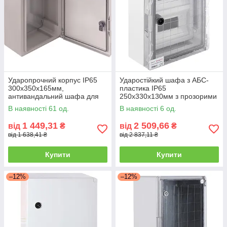
Ударопрочний корпус IP65
Ударостійкий шафа з АБС-
300х350х165мм,
пластика IP65
антивандальний шафа для
250х330х130мм з прозорими
зовнішніх робіт
дверцятами для 18 модулів
В наявності 61 од.
В наявності 6 од.
1 449,31
2 509,66
від
₴
від
₴
від 1 638,41 ₴
від 2 837,11 ₴
Купити
Купити
–12%
–12%