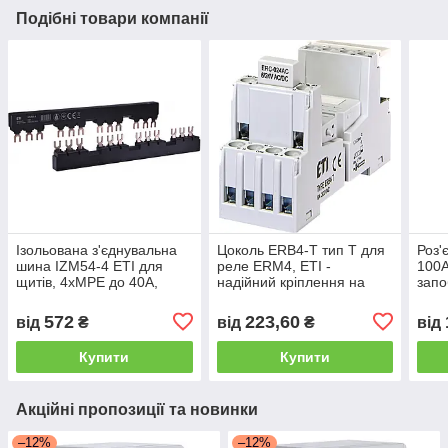
Подібні товари компанії
Ізольована з'єднувальна
Цоколь ERB4-T тип Т для
Роз'
шина IZM54-4 ETI для
реле ERM4, ETI -
100A
щитів, 4хМРЕ до 40А,
надійний кріплення на
запо
безпечне розподілення
DIN-рейку
енергії
572
223,60
від
₴
від
₴
від
Купити
Купити
Акційні пропозиції та новинки
–12%
–12%