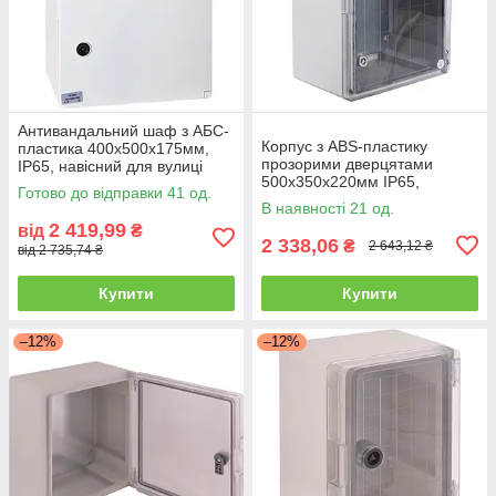
Антивандальний шаф з АБС-
Корпус з ABS-пластику
пластика 400x500x175мм,
прозорими дверцятами
IP65, навісний для вулиці
500x350x220мм IP65,
Готово до відправки 41 од.
E.NEXT
В наявності 21 од.
2 419,99
від
₴
2 338,06
₴
2 643,12 ₴
від 2 735,74 ₴
Купити
Купити
–12%
–12%