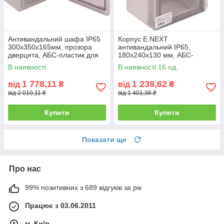
Антивандальний шафа IP65
Корпус E.NEXT
300х350х165мм, прозора
антивандальний IP65,
дверцята, АБС-пластик для
180х240х130 мм, АБС-
вулиці
пластик, з дверцятами
В наявності
В наявності 16 од.
1 778,11
1 239,62
від
₴
від
₴
від 2 010,11 ₴
від 1 401,36 ₴
Купити
Купити
Показати ще
Про нас
99% позитивних з 689 відгуків за рік
Працює з 03.06.2011
м. Київ