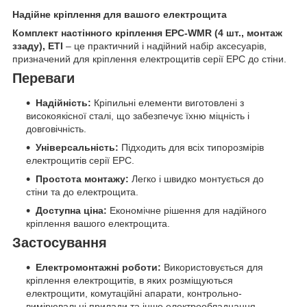
Надійне кріплення для вашого електрощита
Комплект настінного кріплення EPC-WMR (4 шт., монтаж
ззаду), ETI
– це практичний і надійний набір аксесуарів,
призначений для кріплення електрощитів серії EPC до стіни.
Переваги
Надійність:
Кріпильні елементи виготовлені з
високоякісної сталі, що забезпечує їхню міцність і
довговічність.
Універсальність:
Підходить для всіх типорозмірів
електрощитів серії EPC.
Простота монтажу:
Легко і швидко монтується до
стіни та до електрощита.
Доступна ціна:
Економічне рішення для надійного
кріплення вашого електрощита.
Застосування
Електромонтажні роботи:
Використовується для
кріплення електрощитів, в яких розміщуються
електрощити, комутаційні апарати, контрольно-
вимірювальні прилади та інше електрообладнання.