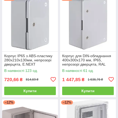
Корпус IP65 з ABS-пластику
Корпус для DIN-обладнання
280х210х130мм, непрозорі
400x300x170 мм, ІР65,
дверцята, E.NEXT
непрозорі дверцята, RAL
7035, ABS-пластик, E.NEXT
В наявності 123 од.
В наявності 61 од.
720,66
1 447,85
₴
₴
814,69 ₴
1 636,76 ₴
Купити
Купити
–12%
–12%