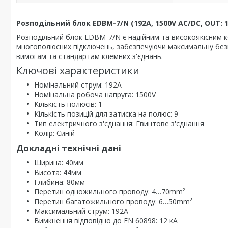
Розподільний блок EDBM-7/N (192А, 1500V AC/DC, OUT: 1x4-
Розподільний блок EDBM-7/N є надійним та високоякісним ко
многополюсних підключень, забезпечуючи максимальну безпе
вимогам та стандартам клемних з'єднань.
Ключові характеристики
Номінальний струм: 192А
Номінальна робоча напруга: 1500V
Кількість полюсів: 1
Кількість позицій для затиска на полюс: 9
Тип електричного з'єднання: Гвинтове з'єднання
Колір: Синій
Докладні технічні дані
Ширина: 40мм
Висота: 44мм
Глибина: 80мм
Перетин одножильного проводу: 4…70mm²
Перетин багатожильного проводу: 6…50mm²
Максимальний струм: 192A
Вимкнення відповідно до EN 60898: 12 кА