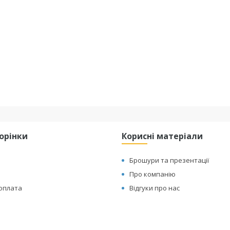
торінки
Корисні матеріали
Брошури та презентації
Про компанію
 оплата
Відгуки про нас