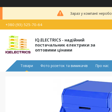
Зараз у компанії неробо
+380 (93) 525-70-64
IQ.ELECTRICS - надійний
постачальник електрики за
оптовими цінами
Товари
Фото розеток та вимикачів
Про нас