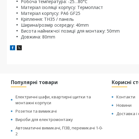
Робоча температура: -25…80°C
Матеріал ізоляції корпусу: Термопласт
Матеріал корпусу: PA6 GF25
Кріплення: TH35 / панель
Ширина/розмір осередку: 40mm
Висота найнижчої позиції для монтажу: 50mm
Довжина: 80mm
Популярні товари
Корисні с
Електричні шафи, квартирні щитки та
Контакти
монтажні корпуси
Новини
Розетки та вимикачі
Доставка і
Вироби для електромонтажу
Автоматичні вимикачі, ПЗВ, перемикачі 1-0-
2