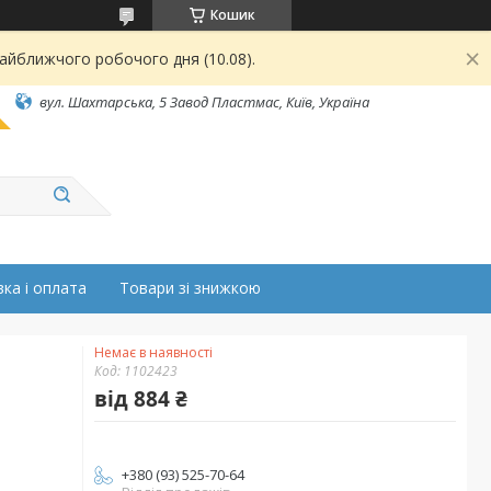
Кошик
найближчого робочого дня (10.08).
вул. Шахтарська, 5 Завод Пластмас, Київ, Україна
ка і оплата
Товари зі знижкою
Немає в наявності
Код:
1102423
від
884 ₴
+380 (93) 525-70-64