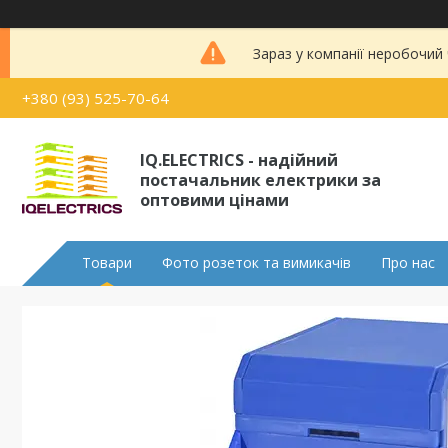
Зараз у компанії неробочий
+380 (93) 525-70-64
IQ.ELECTRICS - надійний
постачальник електрики за
оптовими цінами
Товари
Фото розеток та вимикачів
Про нас