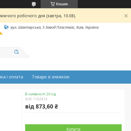
Кошик
ижчого робочого дня (завтра, 10.08).
вул. Шахтарська, 5 Завод Пластмас, Київ, Україна
ка і оплата
Товари зі знижкою
В наявності 20 од.
Код:
1102416
від
873,60 ₴
Купити