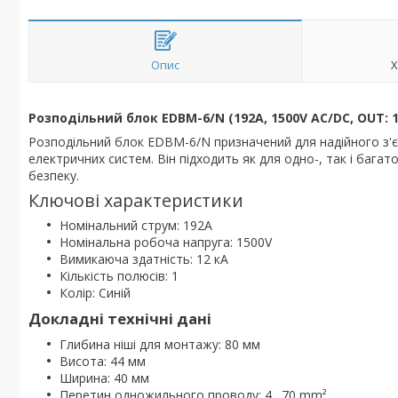
Опис
Х
Розподільний блок EDBM-6/N (192А, 1500V AC/DC, OUT: 1x4
Розподільний блок EDBM-6/N призначений для надійного з'є
електричних систем. Він підходить як для одно-, так і баг
безпеку.
Ключові характеристики
Номінальний струм: 192A
Номінальна робоча напруга: 1500V
Вимикаюча здатність: 12 кА
Кількість полюсів: 1
Колір: Синій
Докладні технічні дані
Глибина ніші для монтажу: 80 мм
Висота: 44 мм
Ширина: 40 мм
Перетин одножильного проводу: 4…70 mm²