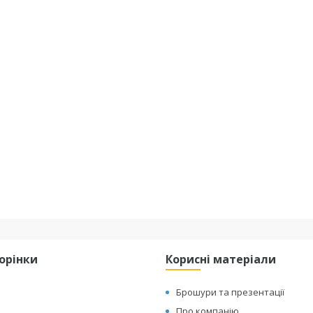
торінки
Корисні матеріали
Брошури та презентації
Про компанію