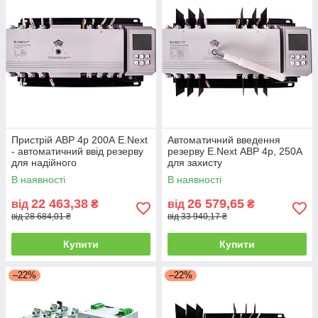
Пристрій АВР 4p 200А E.Next
Автоматичний введення
- автоматичний ввід резерву
резерву E.Next АВР 4p, 250А
для надійного
для захисту
електропостачання
електрообладнання
В наявності
В наявності
22 463,38
26 579,65
від
₴
від
₴
від 28 684,01 ₴
від 33 940,17 ₴
Купити
Купити
–22%
–22%