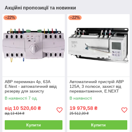
Акційні пропозиції та новинки
–22%
–22%
АВР перемикач 4p, 63А
Автоматичний пристрій АВР
E.Next - автоматичний ввід
125А, 3 полюси, захист від
резерву для захисту
перевантаження, E.NEXT
електропостачання
В наявності 7 од.
В наявності
10 520,60
19 979,58
від
₴
₴
від 13 434 ₴
25 512,39 ₴
Купити
Купити