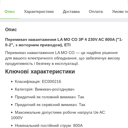
Опис
Характеристики
Доставка
Оплата
Умови п
Опис
Перемикач навантаження LA MO CO 3P 4 230V AC 800A ("1-
0-2", з моторним приводом), ETI
Перемикач навантаження LA MO CO — це надійне рішення
для вашого електричного обладнання, що забезпечує високу
продуктивність і безпеку в експлуатації.
Ключові характеристики
Класифікація: EC000216
Категорія: Вимикач-роз’єднувач
Придатний як головний вимикач: Так
Придатний як сервісний вимикач: Так
Максимальне допустиме робоче напруга Ue AC:
1000V
Номінальний постійний струм: 800A