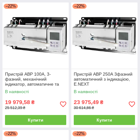
–22%
–22%
Пристрій АВР 100А, 3-
Пристрій АВР 250А 3фазний
фазний, механічний
автоматичний з індикацією,
індикатор, автоматичне та
E.NEXT
ручне керування, E.NEXT
В наявності
В наявності
19 979,58
23 975,49
₴
₴
25 512,39 ₴
30 614,86 ₴
Купити
Купити
–22%
–22%