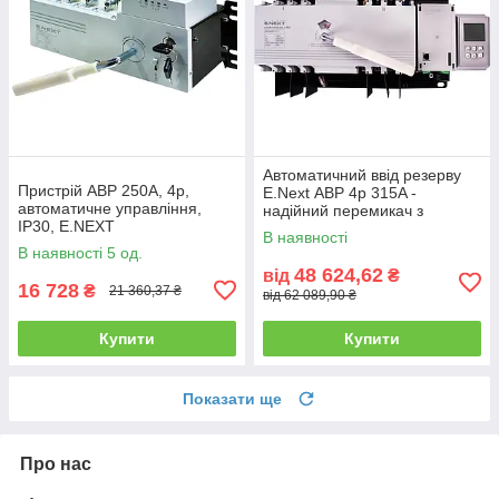
Автоматичний ввід резерву
Пристрій АВР 250А, 4p,
E.Next АВР 4p 315A -
автоматичне управління,
надійний перемикач з
IP30, E.NEXT
захистом IP20
В наявності
В наявності 5 од.
48 624,62
від
₴
16 728
₴
21 360,37 ₴
від 62 089,90 ₴
Купити
Купити
Показати ще
Про нас