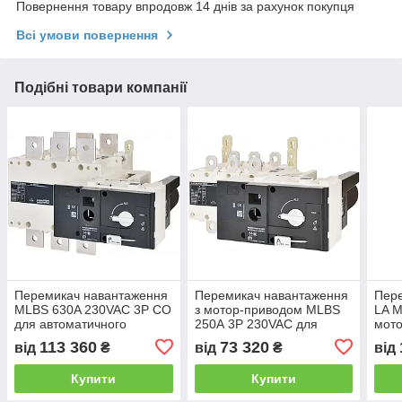
Повернення товару впродовж 14 днів за рахунок покупця
Всі умови повернення
Подібні товари компанії
Перемикач навантаження
Перемикач навантаження
Пер
MLBS 630A 230VAC 3P CO
з мотор-приводом MLBS
LA M
для автоматичного
250А 3P 230VAC для
мото
введення резерву ETI
Автоматичного введення
ETI
113 360
73 320
від
₴
від
₴
від
резерву
Купити
Купити