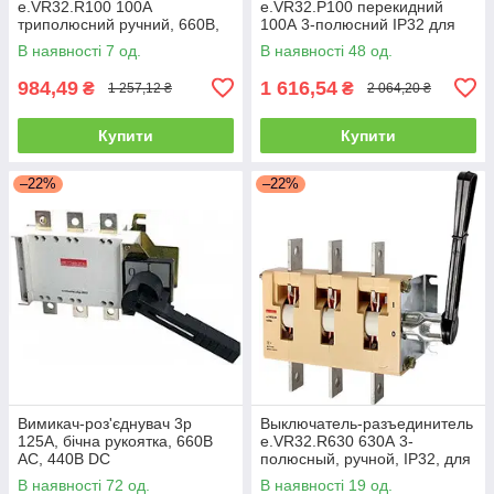
e.VR32.R100 100А
e.VR32.P100 перекидний
триполюсний ручний, 660В,
100А 3-полюсний IP32 для
IP32
електричних ланцюгів
В наявності 7 од.
В наявності 48 од.
984,49
1 616,54
₴
₴
1 257,12 ₴
2 064,20 ₴
Купити
Купити
–22%
–22%
Вимикач-роз'єднувач 3р
Выключатель-разъединитель
125А, бічна рукоятка, 660В
e.VR32.R630 630А 3-
AC, 440В DC
полюсный, ручной, IP32, для
660В
В наявності 72 од.
В наявності 19 од.