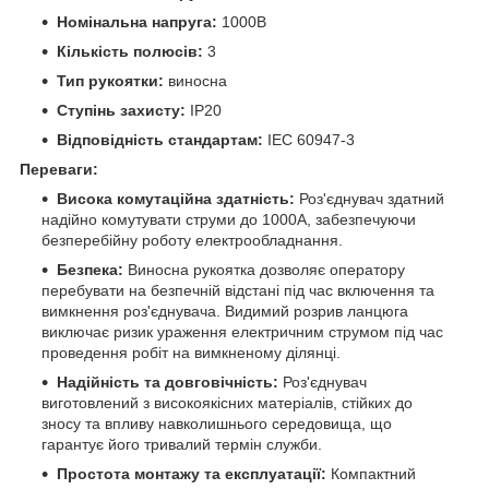
Номінальна напруга:
1000В
Кількість полюсів:
3
Тип рукоятки:
виносна
Ступінь захисту:
IP20
Відповідність стандартам:
IEC 60947-3
Переваги:
Висока комутаційна здатність:
Роз'єднувач здатний
надійно комутувати струми до 1000А, забезпечуючи
безперебійну роботу електрообладнання.
Безпека:
Виносна рукоятка дозволяє оператору
перебувати на безпечній відстані під час включення та
вимкнення роз'єднувача. Видимий розрив ланцюга
виключає ризик ураження електричним струмом під час
проведення робіт на вимкненому ділянці.
Надійність та довговічність:
Роз'єднувач
виготовлений з високоякісних матеріалів, стійких до
зносу та впливу навколишнього середовища, що
гарантує його тривалий термін служби.
Простота монтажу та експлуатації:
Компактний