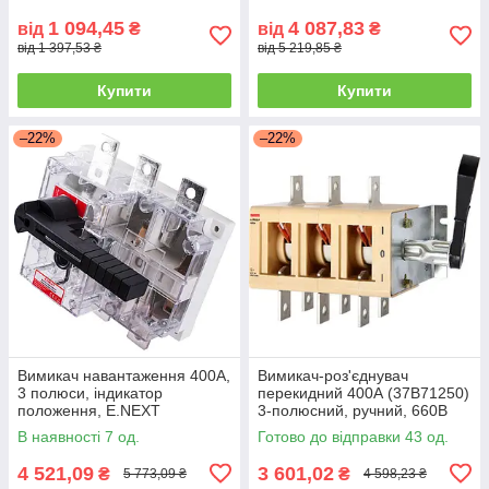
1 094,45
4 087,83
від
₴
від
₴
від 1 397,53 ₴
від 5 219,85 ₴
Купити
Купити
–22%
–22%
Вимикач навантаження 400А,
Вимикач-роз'єднувач
3 полюси, індикатор
перекидний 400А (37В71250)
положення, E.NEXT
3-полюсний, ручний, 660В
В наявності 7 од.
Готово до відправки 43 од.
4 521,09
3 601,02
₴
₴
5 773,09 ₴
4 598,23 ₴