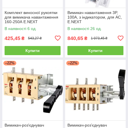
Комплект виносної рукоятки
Вимикач навантаження 3P,
для вимикача навантаження
100А, з індикатором, для АС,
160-250А E.NEXT
E.NEXT
В наявності 6 од.
В наявності 26 од.
425,45
840,65
₴
₴
543,27 ₴
1 073,45 ₴
Купити
Купити
–22%
–22%
Вимикач-роз'єднувач
Вимикач-роз’єднувач