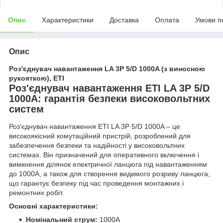
Опис
Характеристики
Доставка
Оплата
Умови п
Опис
Роз'єднувач навантаження LA 3P 5/D 1000A (з виносною
рукояткою), ETI
Роз'єднувач навантаження ETI LA 3P 5/D
1000A: гарантія безпеки високовольтних
систем
Роз'єднувач навантаження ETI LA 3P 5/D 1000A – це
високоякісний комутаційний пристрій, розроблений для
забезпечення безпеки та надійності у високовольтних
системах. Він призначений для оперативного включення і
вимкнення ділянок електричної ланцюга під навантаженням
до 1000А, а також для створення видимого розриву ланцюга,
що гарантує безпеку під час проведення монтажних і
ремонтних робіт.
Основні характеристики:
Номінальний струм:
1000А