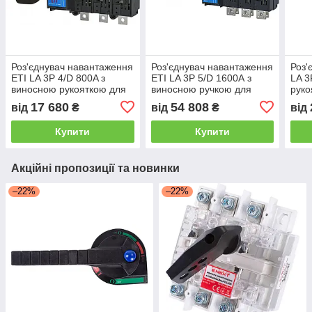
Роз'єднувач навантаження
Роз'єднувач навантаження
Роз'
ETI LA 3P 4/D 800A з
ETI LA 3P 5/D 1600А з
LA 3
виносною рукояткою для
виносною ручкою для
руко
безпечного управління
високої безпеки
17 680
54 808
від
₴
від
₴
від
електроенергією
Купити
Купити
Акційні пропозиції та новинки
–22%
–22%