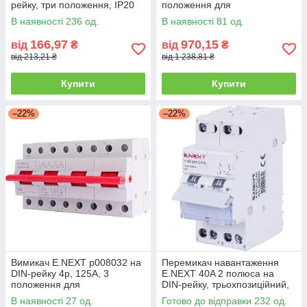
рейку, три положення, IP20
положення для
електропостачання
В наявності 236 од.
В наявності 81 од.
166,97
970,15
від
₴
від
₴
від 213,21 ₴
від 1 238,81 ₴
Купити
Купити
–22%
–22%
Вимикач E.NEXT p008032 на
Перемикач навантаження
DIN-рейку 4p, 125А, 3
E.NEXT 40A 2 полюса на
положення для
DIN-рейку, трьохпозиційний,
електромереж.
IP20
В наявності 27 од.
Готово до відправки 232 од.