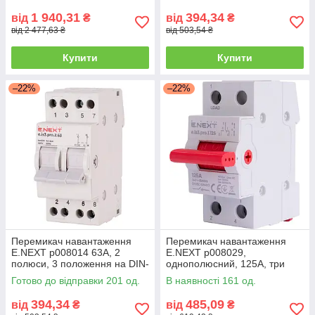
1 940,31
394,34
від
₴
від
₴
від 2 477,63 ₴
від 503,54 ₴
Купити
Купити
–22%
–22%
Перемикач навантаження
Перемикач навантаження
E.NEXT p008014 63А, 2
E.NEXT p008029,
полюси, 3 положення на DIN-
однополюсний, 125А, три
рейку
положення на DIN-рейку
Готово до відправки 201 од.
В наявності 161 од.
394,34
485,09
від
₴
від
₴