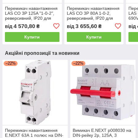
Перемикач навантаження
Перемикач навантаження
Пер
LAS CO 3P 125A "1-0-2",
LAS CO 3P 80A 1-0-2,
LAS 
реверсивний, IP20 для
реверсивний, IP20 для
690V
DIN-рейки
DIN-рейки
4 570,80
3 655,60
від
₴
від
₴
від
Купити
Купити
Акційні пропозиції та новинки
–22%
–22%
Перемикач навантаження
Вимикач E.NEXT p008030 на
E.NEXT 63А 1 полюс на DIN-
DIN-рейку 2p, 125А, 3