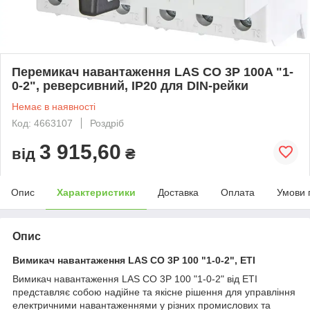
Перемикач навантаження LAS CO 3P 100A "1-
0-2", реверсивний, IP20 для DIN-рейки
Немає в наявності
Код: 4663107
Роздріб
3 915,60
від
₴
Опис
Характеристики
Доставка
Оплата
Умови 
Опис
Вимикач навантаження LAS CO 3P 100 "1-0-2", ETI
Вимикач навантаження LAS CO 3P 100 "1-0-2" від ETI
представляє собою надійне та якісне рішення для управління
електричними навантаженнями у різних промислових та