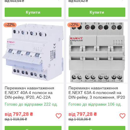
від 503,54 ₴
від 619,42 ₴
Купити
Купити
–22%
–22%
Перемикач навантаження
Перемикач навантаження
E.NEXT 40А 4 полюси на
E.NEXT 63А 4-полюсний на
DIN-рейку, IP20, AC-22A
DIN-рейку, 3 положення, IP20
Готово до відправки 222 од.
Готово до відправки 106 од.
797,28
797,28
від
₴
від
₴
від 1 018,06 ₴
від 1 018,06 ₴