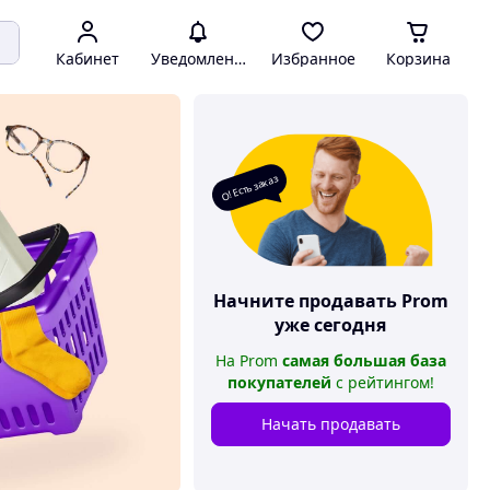
Кабинет
Уведомления
Избранное
Корзина
О! Есть заказ
Начните продавать
Prom
уже сегодня
На
Prom
самая большая база
покупателей
с рейтингом
!
Начать продавать