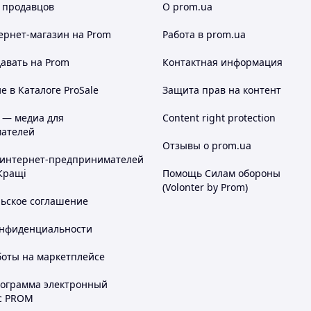
 продавцов
О prom.ua
ернет-магазин
на Prom
Работа в prom.ua
авать на Prom
Контактная информация
 в Каталоге ProSale
Защита прав на контент
 — медиа для
Content right protection
ателей
Отзывы о prom.ua
 интернет-предпринимателей
Кращі
Помощь Силам обороны
(Volonter by Prom)
льское соглашение
онфиденциальности
боты на маркетплейсе
рограмма электронный
с PROM