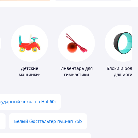
Детские
Инвентарь для
Блоки и ролик
машинки-
гимнастики
для йоги
каталки
ударный чехол на Hot 60i
а
Белый бюстгальтер пуш-ап 75b