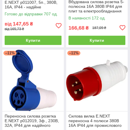
Вбудована силова розетка 5-
E.NEXT p011007, 5п., 380В,
полюсна 16А 380В IP44 для
16А, IP44 - надійне
плит та електрообладнання
підключення обладнання
Готово до відправки 707 од.
В наявності 172 од.
147,65
від
₴
166,68
₴
187,09 ₴
від 165,73 ₴
Купити
Купити
–11%
–11%
Переносна силова розетка
Силова вилка E.NEXT
E.NEXT p012019, 3ф., 230В,
переносна 4 полюси 380В
32А, IP44 для надійного
16А IP44 для промислового
підключення
обладнання