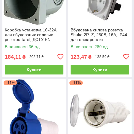
Коробка установча 16-32А
Вбудована силова розетка
для вбудованих силових
Shuko 2P+Z, 250В, 16А, IP44
розеток Tarel, ДСТУ EN
для електроплит
60309-1/2, E.NEXT
В наявності 36 од.
В наявності 280 од.
184,11
123,47
₴
₴
208,71 ₴
138,59 ₴
Купити
Купити
–11%
–11%