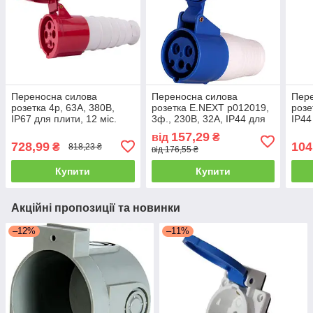
Переносна силова
Переносна силова
Пере
розетка 4p, 63A, 380В,
розетка E.NEXT p012019,
розе
IP67 для плити, 12 міс.
3ф., 230В, 32А, IP44 для
IP44
гарантії
надійного підключення
підк
157,29
від
₴
елек
728,99
104
₴
818,23 ₴
від 176,55 ₴
Купити
Купити
Акційні пропозиції та новинки
–12%
–11%