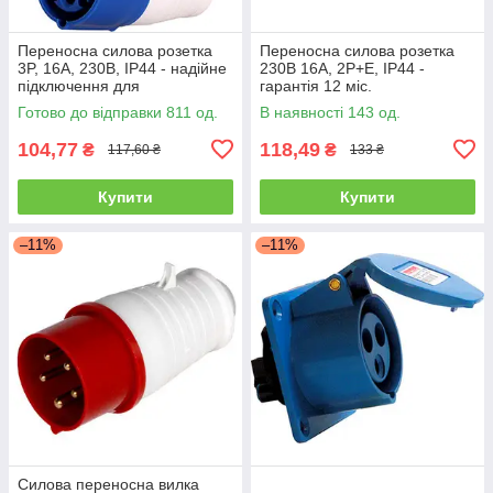
Переносна силова розетка
Переносна силова розетка
3P, 16А, 230В, IP44 - надійне
230В 16А, 2P+E, IP44 -
підключення для
гарантія 12 міс.
електроплити
Готово до відправки 811 од.
В наявності 143 од.
104,77
118,49
₴
₴
117,60 ₴
133 ₴
Купити
Купити
–11%
–11%
Силова переносна вилка