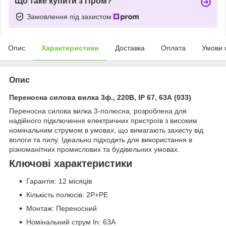
Що таке купити з Пром?
Замовлення під захистом
Опис
Характеристики
Доставка
Оплата
Умови 
Опис
Переносна силова вилка 3ф., 220В, IP 67, 63А (033)
Переносна силова вилка 3-полюсна, розроблена для
надійного підключення електричних пристроїв з високим
номінальним струмом в умовах, що вимагають захисту від
вологи та пилу. Ідеально підходить для використання в
різноманітних промислових та будівельних умовах.
Ключові характеристики
Гарантія: 12 місяців
Кількість полюсів: 2P+PE
Монтаж: Переносний
Номінальний струм In: 63А