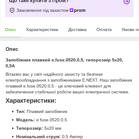
Що таке купити з Пром?
Замовлення під захистом
Опис
Характеристики
Доставка
Оплата
Умови п
Опис
Запобіжник плавкий e.fuse.0520.0,5, типорозмір 5х20,
0,5А
Вітаємо вас у світі надійного захисту та безпеки
електрообладнання з запобіжниками E.NEXT. Наш запобіжник
плавкий e.fuse.0520.0,5 - це ключовий елемент для
забезпечення стабільної роботи вашої електричної системи.
Характеристики:
Тип:
Плавкий запобіжник
Модель:
e.fuse.0520.0,5
Типорозмір:
5x20 мм
Номінальний струм:
0,5 Ампер