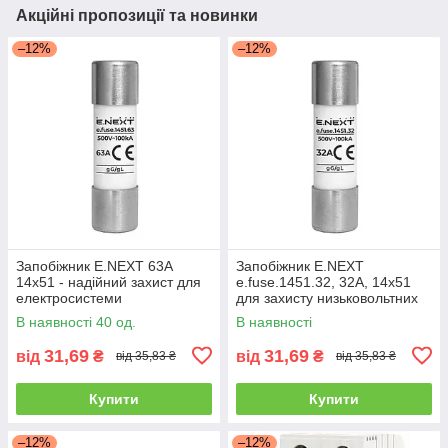
Акційні пропозиції та новинки
–12%
–12%
Запобіжник E.NEXT 63А
Запобіжник E.NEXT
14х51 - надійний захист для
e.fuse.1451.32, 32А, 14х51
електросистеми
для захисту низьковольтних
мереж
В наявності 40 од.
В наявності
31,69
31,69
від
₴
від
₴
від 35,83 ₴
від 35,83 ₴
Купити
Купити
–12%
–12%