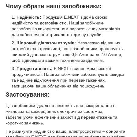
Чому обрати наші запобіжники:
Надійність:
Продукція E.NEXT відома своєю
надійністю та довговічністю. Наші запобіжники
розроблені з використанням високоякісних матеріалів
для забезпечення тривалого терміну служби.
Широкий діапазон струмів:
Незалежно від ваших
потреб в електрозахисті, наші запобіжники пропонують
широкий діапазон струмів від 0,5 Ампера до 10 Ампер,
щоб відповідати вашим технічним завданням.
Продуктивність:
E.NEXT є синонімом високої
продуктивності. Наші запобіжники забезпечують швидке
та надійне відключення при перевантаженнях,
захищаючи ваше обладнання від пошкоджень.
Застосування:
Ці запобіжники ідеально підходять для використання в
житлових та комерційних електричних системах,
забезпечуючи ефективний захист від перевантажень та
коротких замикань.
Не ризикуйте надійністю вашої електросистеми – обирайте
запобіжники E.NEXT для безперервної та безпечної роботи