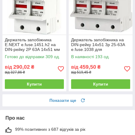
Держатель запобіжника
Держатель запобіжника на
E.NEXT e.fuse.1451.h2 на
DIN-рейку 14х51 3р 25-63А
DIN-рейку 2P 63А 14х51 мм
e.fuse.1038 для
встановлення запобіжників
Готово до відправки 309 од.
В наявності 193 од.
290,02
459,50
від
₴
від
₴
від 327,86 ₴
від 519,45 ₴
Купити
Купити
Показати ще
Про нас
99% позитивних з 687 відгуків за рік