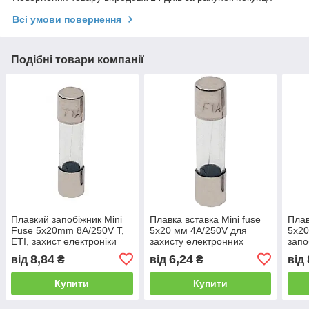
Всі умови повернення
Подібні товари компанії
Плавкий запобіжник Mini
Плавка вставка Mini fuse
Плав
Fuse 5x20mm 8A/250V T,
5x20 мм 4A/250V для
5x20
ETI, захист електроніки
захисту електронних
запо
пристроїв F тип
елек
8,84
6,24
від
₴
від
₴
від
Купити
Купити