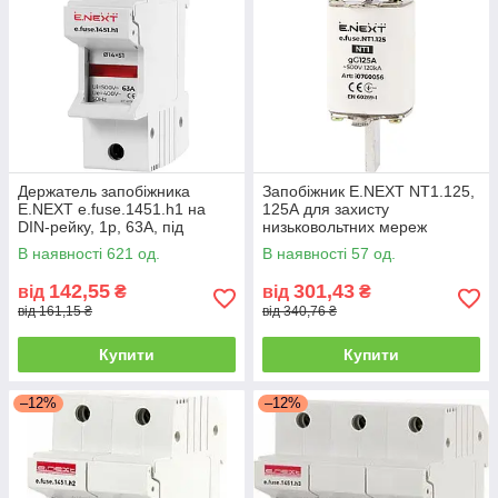
Держатель запобіжника
Запобіжник E.NEXT NT1.125,
E.NEXT e.fuse.1451.h1 на
125А для захисту
DIN-рейку, 1р, 63А, під
низьковольтних мереж
запобіжник 14х51
В наявності 621 од.
В наявності 57 од.
142,55
301,43
від
₴
від
₴
від 161,15 ₴
від 340,76 ₴
Купити
Купити
–12%
–12%