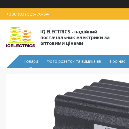
+380 (93) 525-70-64
IQ.ELECTRICS - надійний
постачальник електрики за
оптовими цінами
Товари
Фото розеток та вимикачів
Про нас