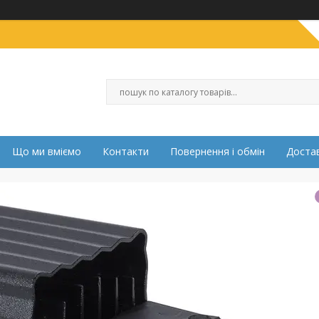
Що ми вміємо
Контакти
Повернення і обмін
Достав