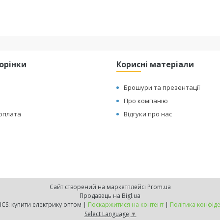
торінки
Корисні матеріали
Брошури та презентації
Про компанію
 оплата
Відгуки про нас
Сайт створений на маркетплейсі
Prom.ua
Продавець на Bigl.ua
IQ.ELECTRICS: купити електрику оптом |
Поскаржитися на контент
|
Політика конфіде
Select Language
▼