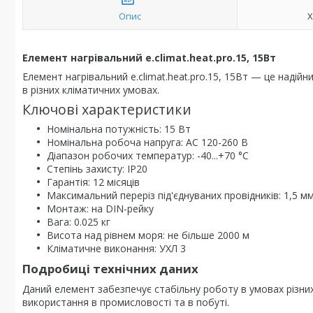
Опис
Х
Елемент нагрівальний e.climat.heat.pro.15, 15Вт
Елемент нагрівальний e.climat.heat.pro.15, 15Вт — це наді
в різних кліматичних умовах.
Ключові характеристики
Номінальна потужність: 15 Вт
Номінальна робоча напруга: AC 120-260 В
Діапазон робочих температур: -40...+70 °C
Степінь захисту: IP20
Гарантія: 12 місяців
Максимальний переріз під'єднуваних провідників: 1,5 мм
Монтаж: на DIN-рейку
Вага: 0.025 кг
Висота над рівнем моря: не більше 2000 м
Кліматичне виконання: УХЛ 3
Подробиці технічних даних
Даний елемент забезпечує стабільну роботу в умовах різни
використання в промисловості та в побуті.