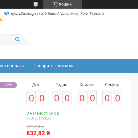
Кошик
вул. Шахтарська, 5 Завод Пластмас, Київ, Україна
ка і оплата
Товари зі знижкою
Днів
Годин
Хвилин
Секунд
–12%
0
0
0
0
0
0
0
0
В наявності 69 од.
Код:
s0103024
941,48 ₴
832,82 ₴