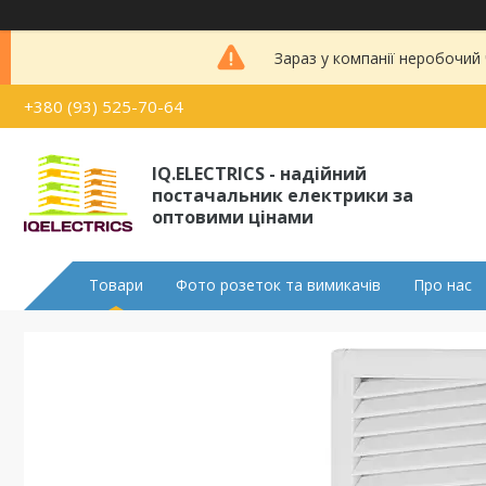
Зараз у компанії неробочий
+380 (93) 525-70-64
IQ.ELECTRICS - надійний
постачальник електрики за
оптовими цінами
Товари
Фото розеток та вимикачів
Про нас