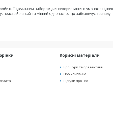
о робить її ідеальним вибором для використання в умовах з підв
у, пристрій легкий та міцний одночасно, що забезпечує тривалу
торінки
Корисні матеріали
Брошури та презентації
Про компанію
 оплата
Відгуки про нас