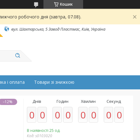
Кошик
ижчого робочого дня (завтра, 07.08).
вул. Шахтарська, 5 Завод Пластмас, Київ, Україна
ка і оплата
Товари зі знижкою
Днів
Годин
Хвилин
Секунд
–12%
0
0
0
0
0
0
0
0
В наявності 25 од.
Код:
s0103020