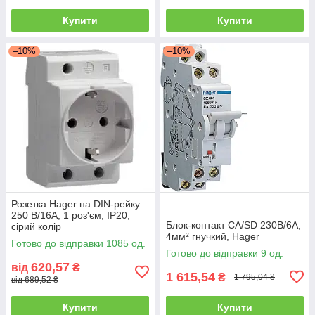
Купити
Купити
–10%
–10%
Розетка Hager на DIN-рейку
250 В/16А, 1 роз'єм, IP20,
Блок-контакт CA/SD 230В/6А,
сірий колір
4мм² гнучкий, Hager
Готово до відправки 1085 од.
Готово до відправки 9 од.
620,57
від
₴
1 615,54
₴
1 795,04 ₴
від 689,52 ₴
Купити
Купити