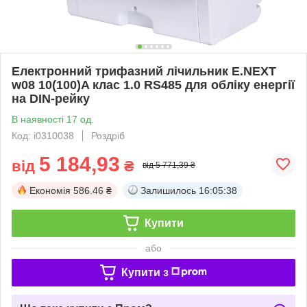
Електронний трифазний лічильник E.NEXT
w08 10(100)A клас 1.0 RS485 для обліку енергії
на DIN-рейку
В наявності 17 од.
Код: i0310038
Роздріб
5 184,93
від
₴
від 5 771,39 ₴
Економія
586.46 ₴
Залишилось
16:05:38
Купити
або
Купити з