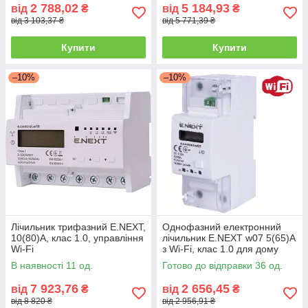
2 788,02
5 184,93
від
₴
від
₴
від 3 103,37 ₴
від 5 771,39 ₴
Купити
Купити
–10%
–10%
Лічильник трифазний E.NEXT,
Однофазний електронний
10(80)А, клас 1.0, управління
лічильник E.NEXT w07 5(65)A
Wi-Fi
з Wi-Fi, клас 1.0 для дому
В наявності 11 од.
Готово до відправки 36 од.
7 923,76
2 656,45
від
₴
від
₴
від 8 820 ₴
від 2 956,91 ₴