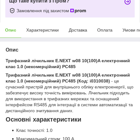
Що таке купити з Пром?
Замовлення під захистом
Опис
Характеристики
Доставка
Оплата
Умови п
Опис
Трифазний лічильник E.NEXT w08 10(100)A електронний
клас 1.0 (некомерційний) РС485
Трифазний лічильник E.NEXT w08 10(100)A електронний
клас 1.0 (некомерційний) РС485 (Код: i0310038)
- це
сучасний пристрій для внутрішнього обліку електроенергії, що
забезпечує високу точність вимірювань. Лічильник підходить
для використання в трифазних мережах та оснащений
інтерфейсом RS485 для інтеграції в системи автоматизації та
дистанційного зчитування даних.
Основні характеристики
Клас точності: 1.0
Максимальний струм: 100 А