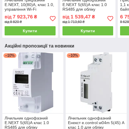
E.NEXT, 10(80)А, клас 1.0,
E.NEXT 5(65)А клас 1.0
1,1 
управління Wi-Fi
RS485 для обліку
бай
електроенергії
7 923,76
1 539,47
6 7
від
₴
від
₴
від 8 820 ₴
від 1 713,60 ₴
8 628
Купити
Купити
Акційні пропозиції та новинки
–10%
–10%
Лічильник однофазний
Лічильник однофазний
E.NEXT 5(65)А клас 1.0
Енекст e.control.w04m 5(45) А
RS485 для обліку
клас 1.0 для обліку