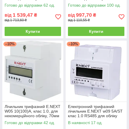
електроенергії
електроенергії
Готово до відправки 62 од.
Готово до відправки 100 од.
1 539,47
997,70
від
₴
від
₴
від 1 713,60 ₴
від 1 110,55 ₴
Купити
Купити
–10%
–10%
Лічильник трифазний E.NEXT
Електронний трифазний
W05 10(100)А, клас 1.0, для
лічильник E.NEXT w09 5A/ST
некомерційного обліку, 70мм
клас 1.0 RS485 для обліку
електроенергії
Готово до відправки 42 од.
В наявності 17 од.