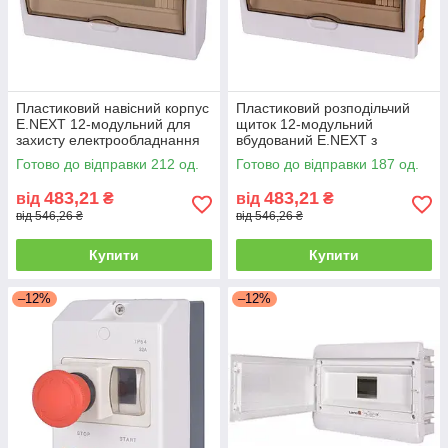
Пластиковий навісний корпус
Пластиковий розподільчий
E.NEXT 12-модульний для
щиток 12-модульний
захисту електрообладнання
вбудований E.NEXT з
IP40
захистом IP40
Готово до відправки 212 од.
Готово до відправки 187 од.
483,21
483,21
від
₴
від
₴
від 546,26 ₴
від 546,26 ₴
Купити
Купити
–12%
–12%