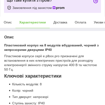
Що таке купити з Пром?
Замовлення під захистом
Опис
Характеристики
Доставка
Оплата
Умови 
Опис
Пластиковий корпус на 8 модулів вбудований, чорний з
непрозорими дверцями IP40
Пластикові корпуси серії e.plbox.pro призначені для
встановлення в них електричних пристроїв для розподілу
електроенергії змінного струму напругою 400 В та частотою
50 Гц.
Ключові характеристики
Кількість модулів: 8
Колір: чорний
Тип дверцят: непрозорі
Ступінь захисту: IP40