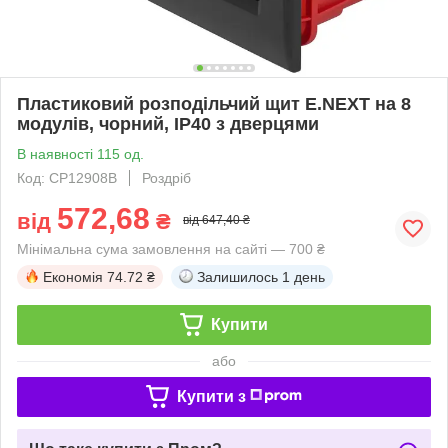
Пластиковий розподільчий щит E.NEXT на 8
модулів, чорний, IP40 з дверцями
В наявності 115 од.
Код: CP12908B
Роздріб
572,68
від
₴
від 647,40 ₴
Мінімальна сума замовлення на сайті — 700 ₴
Економія
74.72 ₴
Залишилось
1 день
Купити
або
Купити з