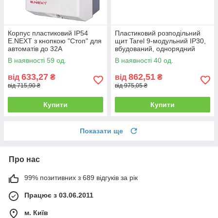
Корпус пластиковий IP54
Пластиковий розподільний
E.NEXT з кнопкою "Стоп" для
щит Tarel 9-модульний IP30,
автоматів до 32А
вбудований, однорядний
В наявності 59 од.
В наявності 40 од.
633,27
862,51
від
₴
від
₴
від 715,90 ₴
від 975,05 ₴
Купити
Купити
Показати ще
Про нас
99% позитивних з 689 відгуків за рік
Працює з 03.06.2011
м. Київ