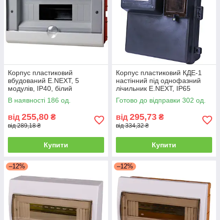
Корпус пластиковий
Корпус пластиковий КДЕ-1
вбудований E.NEXT, 5
настінний під однофазний
модулів, IP40, білий
лічильник E.NEXT, IP65
В наявності 186 од.
Готово до відправки 302 од.
255,80
295,73
від
₴
від
₴
від 289,18 ₴
від 334,32 ₴
Купити
Купити
–12%
–12%