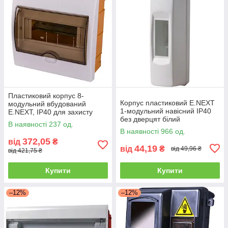
Пластиковий корпус 8-
Корпус пластиковий E.NEXT
модульний вбудований
1-модульний навісний IP40
E.NEXT, IP40 для захисту
без дверцят білий
електрообладнання
В наявності 237 од.
В наявності 966 од.
372,05
від
₴
44,19
від
₴
від 49,96 ₴
від 421,75 ₴
Купити
Купити
–12%
–12%