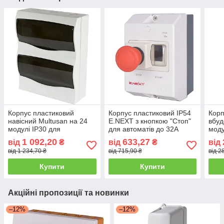
Корпус пластиковий
Корпус пластиковий IP54
Корп
навісний Multusan на 24
E.NEXT з кнопкою "Стоп"
вбуд
модулі IP30 для
для автоматів до 32А
моду
розподільчих щитів
1 092,20
633,27
від
₴
від
₴
від
від 1 234,70 ₴
від 715,90 ₴
від 2
Купити
Купити
Акційні пропозиції та новинки
–12%
–12%