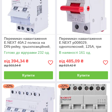
Перемикач навантаження
Перемикач навантаження
E.NEXT 40A 2 полюса на
E.NEXT p008029,
DIN-рейку, трьохпозиційний,
однополюсний, 125А, три
IP20
положення на DIN-рейку
Готово до відправки 232 од.
В наявності 161 од.
394,34
485,09
від
₴
від
₴
від 503,54 ₴
від 619,42 ₴
Купити
Купити
–22%
–22%