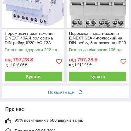
Перемикач навантаження
Перемикач навантаження
E.NEXT 40А 4 полюси на
E.NEXT 63А 4-полюсний на
DIN-рейку, IP20, AC-22A
DIN-рейку, 3 положення, IP20
Готово до відправки 222 од.
Готово до відправки 106 од.
797,28
797,28
від
₴
від
₴
від 1 018,06 ₴
від 1 018,06 ₴
Купити
Купити
Показати ще
Про нас
99% позитивних з 688 відгуків за рік
Працює з 03.06.2011