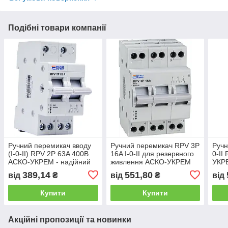
Подібні товари компанії
Ручний перемикач вводу
Ручний перемикач RPV 3P
Ручн
(I-0-II) RPV 2P 63A 400В
16A I-0-II для резервного
0-II
АСКО-УКРЕМ - надійний
живлення АСКО-УКРЕМ
УКРЕ
модуль для резервного
389,14
551,80
від
₴
від
₴
від
живлення
Купити
Купити
Акційні пропозиції та новинки