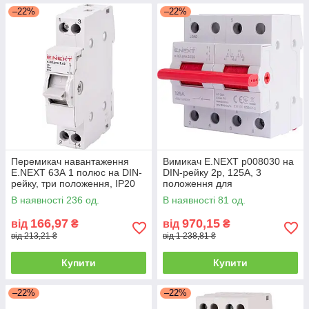
–22%
–22%
Перемикач навантаження
Вимикач E.NEXT p008030 на
E.NEXT 63А 1 полюс на DIN-
DIN-рейку 2p, 125А, 3
рейку, три положення, IP20
положення для
електропостачання
В наявності 236 од.
В наявності 81 од.
166,97
970,15
від
₴
від
₴
від 213,21 ₴
від 1 238,81 ₴
Купити
Купити
–22%
–22%