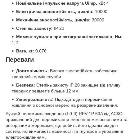
Номінальне імпульсне напруга Uimp, кВ:
4
Електрична зносостійкість, циклів:
10000
Механічна зносостійкість, циклів:
30000
Степінь захисту:
IP 20
Момент зусилля при затягуванні затискачів, Нм:
1,2
Вага, кг:
0.076
Переваги
Довговічність:
Висока зносостійкість забезпечує
тривалий термін служби.
Безпека:
Степінь захисту IP 20 захищає від впливу
твердих предметів більше 12 мм.
Універсальність:
Підходить для перемикання
живлення з основної мережі на резервне живлення.
Ручний перемикач введення (I-0-II) RPV 1P 63A від АСКО
призначений для перемикання живлення між основними та
резервними мережами, що робить його ідеальним для
систем, які вимагають надійності та гнучкості в управлінні
електроживленням.