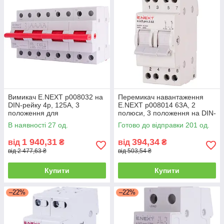
Вимикач E.NEXT p008032 на
Перемикач навантаження
DIN-рейку 4p, 125А, 3
E.NEXT p008014 63А, 2
положення для
полюси, 3 положення на DIN-
електромереж.
рейку
В наявності 27 од.
Готово до відправки 201 од.
1 940,31
394,34
від
₴
від
₴
від 2 477,63 ₴
від 503,54 ₴
Купити
Купити
–22%
–22%