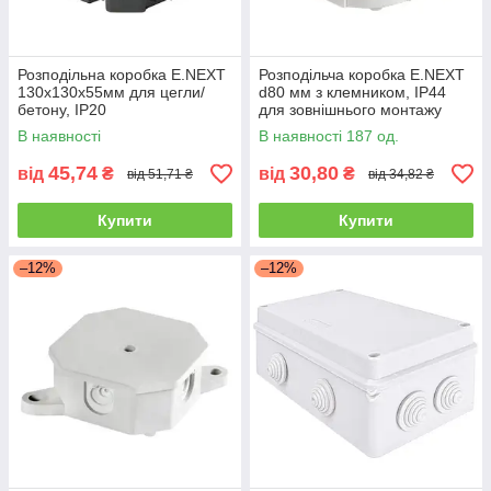
Розподільна коробка E.NEXT
Розподільча коробка E.NEXT
130x130x55мм для цегли/
d80 мм з клемником, IP44
бетону, IP20
для зовнішнього монтажу
В наявності
В наявності 187 од.
45,74
30,80
від
₴
від
₴
від 51,71 ₴
від 34,82 ₴
Купити
Купити
–12%
–12%