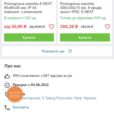
Розподільна коробка E.NEXT
Розподільча коробка
85х85х35 мм, IP 44,
200x100x70 мм, 8 вводів,
зовнішня, з клемником
захист IP55, E.NEXT
В наявності 192 од.
Готово до відправки 553 од.
30,80
160,38
від
₴
₴
від 34,82 ₴
181,31 ₴
Купити
Купити
Показати ще
Про нас
99% позитивних з 687 відгуків за рік
Працює з 03.06.2011
КНОПКА
м. Київ
ЗВ'ЯЗКУ
вул. Шахтарська, 5 Завод Пластмас, Київ, Україна
Контакти