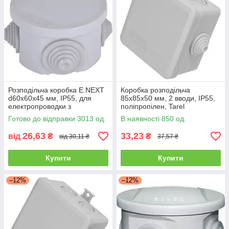
Розподільча коробка E.NEXT
Коробка розподільча
d60х60х45 мм, IP55, для
85x85x50 мм, 2 вводи, IP55,
електропроводки з
поліпропілен, Tarel
кріпленням
Готово до відправки 3013 од.
В наявності 850 од.
26,63
33,23
від
₴
₴
від 30,11 ₴
37,57 ₴
Купити
Купити
–12%
–12%