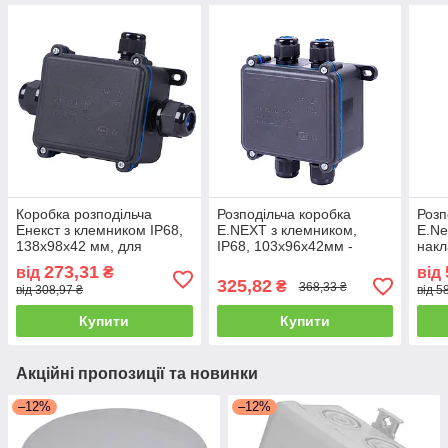
Коробка розподільча
Розподільча коробка
Розп
Енекст з клемником IP68,
E.NEXT з клемником,
E.Ne
138х98х42 мм, для
IP68, 103х96х42мм -
накл
електромонтажу.
надійне рішення для
клем
273,31
від
₴
від
монтажу
325,82
₴
368,33 ₴
від 308,97 ₴
від 5
Купити
Купити
Акційні пропозиції та новинки
–12%
–12%