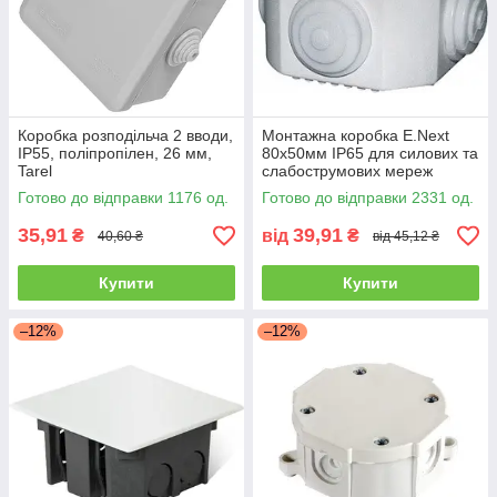
Коробка розподільча 2 вводи,
Монтажна коробка E.Next
IP55, поліпропілен, 26 мм,
80x50мм IP65 для силових та
Tarel
слабострумових мереж
Готово до відправки 1176 од.
Готово до відправки 2331 од.
35,91
39,91
₴
від
₴
40,60 ₴
від 45,12 ₴
Купити
Купити
–12%
–12%