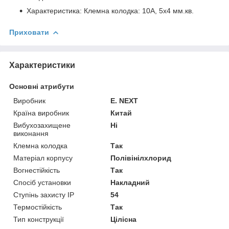
Характеристика: Клемна колодка: 10А, 5х4 мм.кв.
Приховати
Характеристики
Основні атрибути
Виробник
E. NEXT
Країна виробник
Китай
Вибухозахищене
Ні
виконання
Клемна колодка
Так
Матеріал корпусу
Полівінілхлорид
Вогнестійкість
Так
Спосіб установки
Накладний
Ступінь захисту IP
54
Термостійкість
Так
Тип конструкції
Цілісна