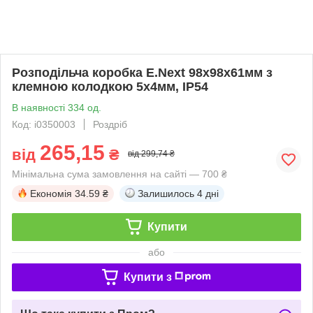
Розподільча коробка E.Next 98х98х61мм з
клемною колодкою 5х4мм, IP54
В наявності 334 од.
Код: i0350003
Роздріб
265,15
від
₴
від 299,74 ₴
Мінімальна сума замовлення на сайті — 700 ₴
Економія
34.59 ₴
Залишилось
4 дні
Купити
або
Купити з