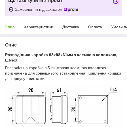
Що таке купити з Пром?
Замовлення під захистом
Опис
Характеристики
Доставка
Оплата
Умови п
Опис
Розподільна коробка 98х98х61мм з клемною колодкою,
E.Next
Розподільна коробка з 5-винтовою клемною колодкою
призначена для зовнішнього встановлення. Кріплення кришки
до корпусу: гвинтами.