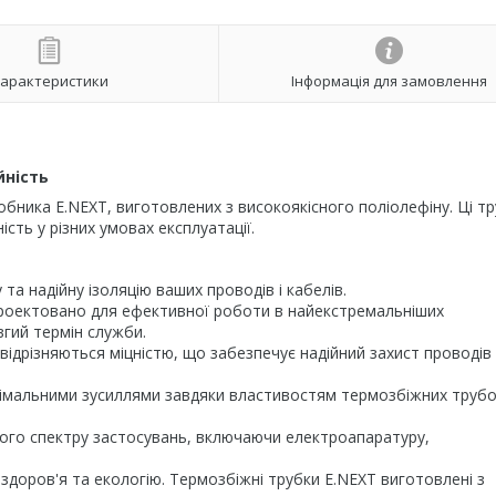
арактеристики
Інформація для замовлення
йність
бника E.NEXT, виготовлених з високоякісного поліолефіну. Ці т
ть у різних умовах експлуатації.
а надійну ізоляцію ваших проводів і кабелів.
оектовано для ефективної роботи в найекстремальніших
гий термін служби.
ідрізняються міцністю, що забезпечує надійний захист проводів 
імальними зусиллями завдяки властивостям термозбіжних трубо
ого спектру застосувань, включаючи електроапаратуру,
здоров'я та екологію. Термозбіжні трубки E.NEXT виготовлені з