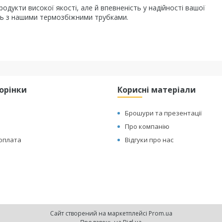
дукти високої якості, але й впевненість у надійності вашої
ть з нашими термозбіжними трубками.
торінки
Корисні матеріали
Брошури та презентації
Про компанію
 оплата
Відгуки про нас
Сайт створений на маркетплейсі
Prom.ua