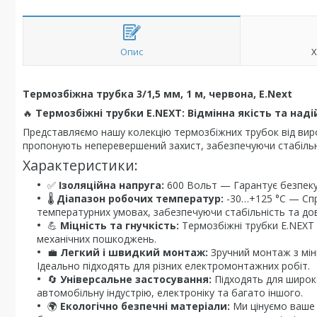
Опис
Х
Термозбіжна трубка 3/1,5 мм, 1 м, червона, E.Next
🔥
Термозбіжні трубки E.NEXT: Відмінна якість та наді
Представляємо нашу колекцію термозбіжних трубок від виро
пропонують неперевершений захист, забезпечуючи стабільніс
Характеристики:
✅
Ізоляційна напруга:
600 Вольт — Гарантує безпеку т
🌡️
Діапазон робочих температур:
-30…+125 °C — Спр
температурних умовах, забезпечуючи стабільність та дов
💪
Міцність та гнучкість:
Термозбіжні трубки E.NEXT в
механічних пошкоджень.
💼
Легкий і швидкий монтаж:
Зручний монтаж з мін
Ідеально підходять для різних електромонтажних робіт.
🔄
Універсальне застосування:
Підходять для широк
автомобільну індустрію, електроніку та багато іншого.
🌍
Екологічно безпечні матеріали:
Ми цінуємо ваше 