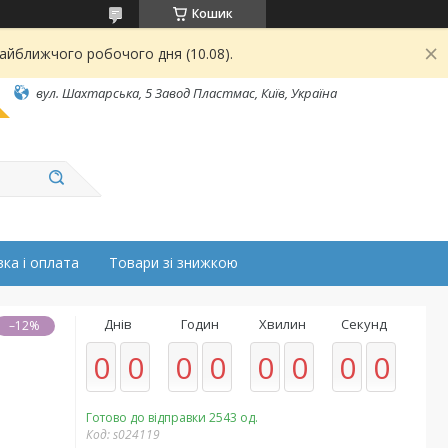
Кошик
найближчого робочого дня (10.08).
вул. Шахтарська, 5 Завод Пластмас, Київ, Україна
ка і оплата
Товари зі знижкою
Днів
Годин
Хвилин
Секунд
–12%
0
0
0
0
0
0
0
0
Готово до відправки 2543 од.
Код:
s024119