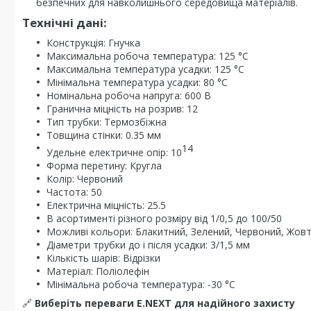
безпечних для навколишнього середовища матеріалів.
Технічні дані:
Конструкція: Гнучка
Максимальна робоча температура: 125 °C
Максимальна температура усадки: 125 °C
Мінімальна температура усадки: 80 °C
Номінальна робоча напруга: 600 В
Гранична міцність на розрив: 12
Тип трубки: Термозбіжна
Товщина стінки: 0.35 мм
14
Удельне електричне опір: 10
Форма перетину: Кругла
Колір: Червоний
Частота: 50
Електрична міцність: 25.5
В асортименті різного розміру від 1/0,5 до 100/50
Можливі кольори: Блакитний, Зелений, Червоний, Жов
Діаметри трубки до і після усадки: 3/1,5 мм
Кількість шарів: Відрізки
Матеріал: Поліолефін
Мінімальна робоча температура: -30 °C
🔗
Виберіть переваги E.NEXT для надійного захисту