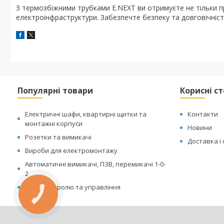
З термозбіжними трубками E.NEXT ви отримуєте не тільки про
електроінфраструктури. Забезпечте безпеку та довговічніс
Популярні товари
Корисні с
Електричні шафи, квартирні щитки та
Контакти
монтажні корпуси
Новини
Розетки та вимикачі
Доставка і
Вироби для електромонтажу
Автоматичні вимикачі, ПЗВ, перемикачі 1-0-
2
Реле контролю та управління
КНОПКА
ЗВ'ЯЗКУ