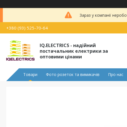
Зараз у компанії неробо
+380 (93) 525-70-64
IQ.ELECTRICS - надійний
постачальник електрики за
оптовими цінами
Товари
Фото розеток та вимикачів
Про нас