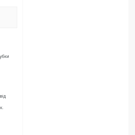
рубки
від
к.