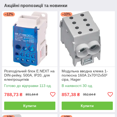
Акційні пропозиції та новинки
–12%
–10%
Розподільчий блок E.NEXT на
Модульна вводна клема 1-
DIN-рейку, 500А, IP20, для
полюсна 160А 2x70²/2x50²
електрощитків
сіра, Hager
Готово до відправки 113 од.
В наявності 30 од.
788,73
857,38
₴
₴
891,64 ₴
952,64 ₴
Купити
Купити