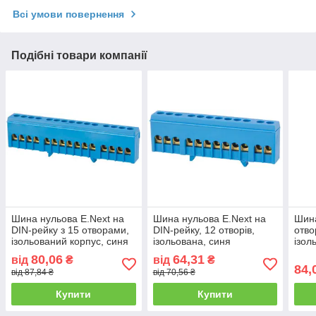
Всі умови повернення
Подібні товари компанії
Шина нульова E.Next на
Шина нульова E.Next на
Шина
DIN-рейку з 15 отворами,
DIN-рейку, 12 отворів,
отво
ізольований корпус, синя
ізольована, синя
ізол
80,06
64,31
від
₴
від
₴
84,
від 87,84 ₴
від 70,56 ₴
Купити
Купити