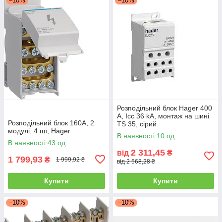
–10%
–10%
Розподільний блок Hager 400
А, Icc 36 kA, монтаж на шині
Розподільний блок 160А, 2
TS 35, сірий
модулі, 4 шт, Hager
В наявності 10 од.
В наявності 43 од.
2 311,45
від
₴
1 799,93
₴
1 999,92 ₴
від 2 568,28 ₴
Купити
Купити
–10%
–10%