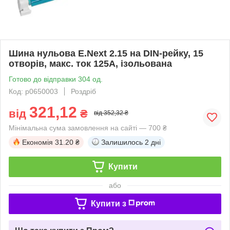
Шина нульова E.Next 2.15 на DIN-рейку, 15
отворів, макс. ток 125A, ізольована
Готово до відправки 304 од.
Код: p0650003
Роздріб
321,12
від
₴
від 352,32 ₴
Мінімальна сума замовлення на сайті — 700 ₴
Економія
31.20 ₴
Залишилось
2 дні
Купити
або
Купити з