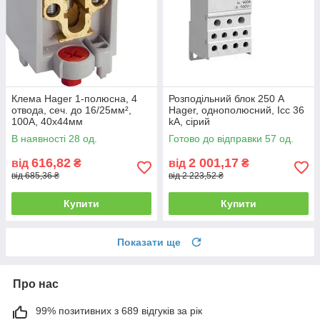
Клема Hager 1-полюсна, 4
Розподільний блок 250 А
отвода, сеч. до 16/25мм²,
Hager, однополюсний, Icc 36
100А, 40x44мм
kA, сірий
В наявності 28 од.
Готово до відправки 57 од.
616,82
2 001,17
від
₴
від
₴
від 685,36 ₴
від 2 223,52 ₴
Купити
Купити
Показати ще
Про нас
99% позитивних з 689 відгуків за рік