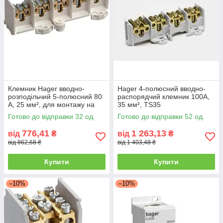
Клемник Hager вводно-
Hager 4-полюсний вводно-
розподільчий 5-полюсний 80
распорядчий клемник 100А,
А, 25 мм², для монтажу на
35 мм², TS35
шині TS35
Готово до відправки 32 од.
Готово до відправки 52 од.
776,41
1 263,13
від
₴
від
₴
від 862,68 ₴
від 1 403,48 ₴
Купити
Купити
–10%
–10%