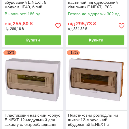
вбудований E.NEXT, 5
настінний під однофазний
модулів, IP40, білий
лічильник E.NEXT, IP65
В наявності 186 од.
Готово до відправки 302 од.
255,80
295,73
від
₴
від
₴
від 289,18 ₴
від 334,32 ₴
Купити
Купити
–12%
–12%
Пластиковий навісний корпус
Пластиковий розподільчий
E.NEXT 12-модульний для
щиток 12-модульний
захисту електрообладнання
вбудований E.NEXT з