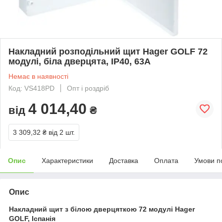
Накладний розподільний щит Hager GOLF 72
модулі, біла дверцята, IP40, 63А
Немає в наявності
Код: VS418PD
Опт і роздріб
4 014,40
від
₴
3 309,32 ₴
від 2 шт.
Опис
Характеристики
Доставка
Оплата
Умови п
Опис
Накладний щит з білою дверцяткою 72 модулі Hager
GOLF, Іспанія