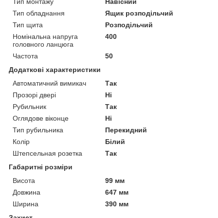
Тип монтажу
Навісний
Тип обладнання
Ящик розподільчий
Тип щита
Розподільчий
Номінальна напруга
400
головного ланцюга
Частота
50
Додаткові характеристики
Автоматичний вимикач
Так
Прозорі двері
Ні
Рубильник
Так
Оглядове віконце
Ні
Тип рубильника
Перекидний
Колір
Білий
Штепсельная розетка
Так
Габаритні розміри
Висота
99 мм
Довжина
647 мм
Ширина
390 мм
Захист