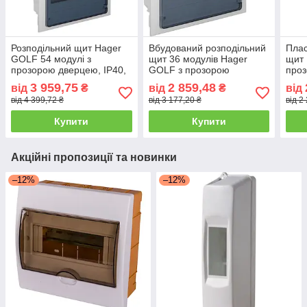
Розподільний щит Hager
Вбудований розподільний
Плас
GOLF 54 модулі з
щит 36 модулів Hager
щит 
прозорою дверцею, IP40,
GOLF з прозорою
проз
63A, вбудовуваний, білий
дверцятю, IP40, 63А,
18 м
3 959,75
2 859,48
від
₴
від
₴
від
білий
Іспа
від 4 399,72 ₴
від 3 177,20 ₴
від 2
Купити
Купити
Акційні пропозиції та новинки
–12%
–12%