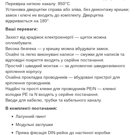
Перевірка ниткою накалу: 850°C
Установка дверцятки справа або зліва, без демонтажу кришки;
замок і ключі не входять до комплекту. Дверцятка
відкривається на 180°.
Ваші переваги:
Захист від крадіжок електроенергії — щиток можна
опломбувати.
Висока безпека — у кришку можна вбудувати замок.
Охайні та легко виконувані написи — смужки для написів та
відповідні покриття входять у серійне постачання.
Простий і швидкий монтаж — за допомогою швидкознімного
кріплення корпусу.
Охайна прокладка проводників — вбудовані пристрої для
кріплення проводників.
Надійні та прості клеми для проводників PE/N — клемні
колодки PE та N входять у серійне постачання.
Вводи для кабелю, трубки та кабельного каналу.
В комплекті постачання:
Латунний гвинт
Модульні заглушки
Пряма фіксація DIN-рейок до настінної коробки