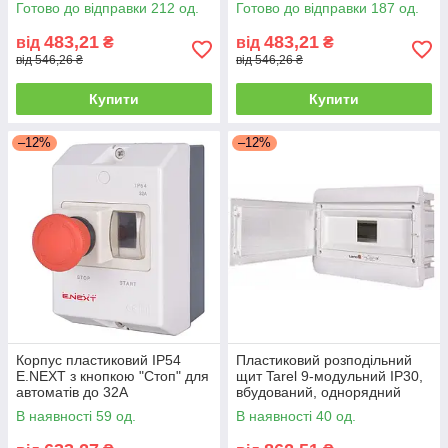
IP40
захистом IP40
Готово до відправки 212 од.
Готово до відправки 187 од.
483,21
483,21
від
₴
від
₴
від 546,26 ₴
від 546,26 ₴
Купити
Купити
–12%
–12%
Корпус пластиковий IP54
Пластиковий розподільний
E.NEXT з кнопкою "Стоп" для
щит Tarel 9-модульний IP30,
автоматів до 32А
вбудований, однорядний
В наявності 59 од.
В наявності 40 од.