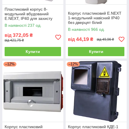
Пластиковий корпус 8-
Корпус пластиковий E.NEXT
модульний вбудований
1-модульний навісний IP40
E.NEXT, IP40 для захисту
без дверцят білий
електрообладнання
В наявності 237 од.
В наявності 966 од.
372,05
від
₴
44,19
від
₴
від 49,96 ₴
від 421,75 ₴
Купити
Купити
–12%
–12%
Корпус пластиковий
Корпус пластиковий КДЕ-1