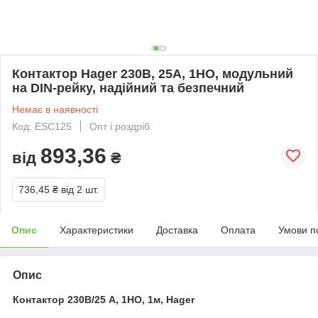
Контактор Hager 230В, 25A, 1НО, модульний
на DIN-рейку, надійний та безпечний
Немає в наявності
Код: ESC125
Опт і роздріб
893,36
від
₴
736,45 ₴
від 2 шт.
Опис
Характеристики
Доставка
Оплата
Умови п
Опис
Контактор 230В/25 A, 1НО, 1м, Hager