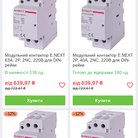
Модульний контактор E.NEXT
Модульний контактор E.NEXT
63А, 2P, 2NC, 220В для DIN-
2P, 40А, 2NC, 220В для DIN-
рейки
рейки
В наявності 138 од.
Готово до відправки 140 од.
639,97
639,97
від
₴
від
₴
від 723,47 ₴
від 723,47 ₴
Купити
Купити
–12%
–12%