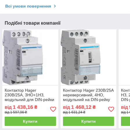
Всі умови повернення
Подібні товари компанії
Контактор Hager
Контактор Hager 230В/25А
Конт
230В/25A, 3НО+1НЗ,
нереверсивний, 4НО,
НЗ, 
модульний для DIN-рейки
модульний на DIN-рейку
DIN-
1 438,16
1 468,12
від
₴
від
₴
від
від 1 597,96 ₴
від 1 631,24 ₴
від 1
Купити
Купити