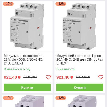
–12%
–12%
Модульний контактор 4р,
Модульний контактор 4-р на
25А, Ue 400В, 2NO+2NC,
20А, 4NO, 24В для DIN-рейки
24В, E.NEXT
E.NEXT
В наявності 6 од.
В наявності
921,40
921,40
₴
₴
1 041,62 ₴
1 041,62 ₴
Купити
Купити
–12%
–12%