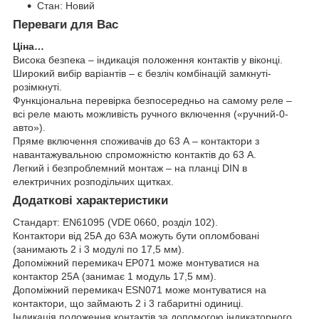
Стан: Новий
Переваги для Вас
Ціна…
Висока безпека – індикація положення контактів у віконці.
Широкий вибір варіантів – є безліч комбінацій замкнуті-
розімкнуті.
Функціональна перевірка безпосередньо на самому реле –
всі реле мають можливість ручного включення («ручний-0-
авто»).
Пряме включення споживачів до 63 А – контактори з
навантажувальною спроможністю контактів до 63 А.
Легкий і безпроблемний монтаж – на планці DIN в
електричних розподільчих щитках.
Додаткові характеристики
Стандарт: EN61095 (VDE 0660, розділ 102).
Контактори від 25А до 63А можуть бути опломбовані
(занимають 2 і 3 модулі по 17,5 мм).
Допоміжний перемикач EP071 може монтуватися на
контактор 25А (занимає 1 модуль 17,5 мм).
Допоміжний перемикач ESN071 може монтуватися на
контактори, що займають 2 і 3 габаритні одиниці.
Індикація положення контактів за допомогою індикаторного