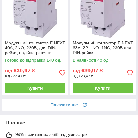
Модульний контактор E.NEXT
Модульний контактор E.NEXT
40А, 2NO, 220В, для DIN-
63А, 2P, 1NO+1NC, 230В для
рейки, надійне рішення
DIN-рейки
Готово до відправки 140 од.
В наявності 48 од.
639,97
639,97
від
₴
від
₴
від 723,47 ₴
від 723,47 ₴
Купити
Купити
Показати ще
Про нас
99% позитивних з 688 відгуків за рік