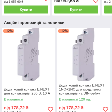
992,68
від
₴
від 1 055,60 ₴
від 2
Купити
Купити
Акційні пропозиції та новинки
–12%
–12%
Додатковий контакт E.NEXT
Додатковий контакт E.NEXT
1NO+1NC для модульних
для контакторів, 250 В, 10 А
контакторів на DIN-рейку
В наявності
В наявності 120 од.
178,72
178,72
від
₴
від
₴