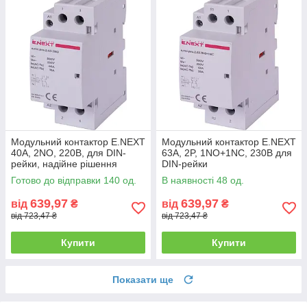
Модульний контактор E.NEXT
Модульний контактор E.NEXT
40А, 2NO, 220В, для DIN-
63А, 2P, 1NO+1NC, 230В для
рейки, надійне рішення
DIN-рейки
Готово до відправки 140 од.
В наявності 48 од.
639,97
639,97
від
₴
від
₴
від 723,47 ₴
від 723,47 ₴
Купити
Купити
Показати ще