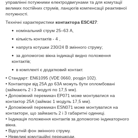
управлінні потужними електродвигунами та для комутації
великих постійних струмів, ланцюгів компенсації реактивної
потужності.
Технічні характеристики
контактора ESC427
:
номінальний струм 25–63 А,
кількість контактів - 4 ,
напруга котушки 230/24 В змінного струму;
за допомогою вікна індикації видно положення
контактів;
в комплекті є додатковий контакт.
• Стандарт: EN61095 (VDE 0660, розділ 102).
• Контактори від 25А до 63А можуть бути опломбовані
(займають 2 і 3 модулі по 17,5 мм).
• Допоміжний перемикач EP071 може монтуватися на
контактор 25А (займає 1 модуль 17,5 мм).
• Допоміжний перемикач ESN071 може монтуватися на
контактори, що займають 2 і 3 габаритні одиниці.
• Індикація положення контактів за допомогою індикаторного
вікна.
• Відсутній фон змінного струму.
• Невеликі комутаційні перешкоди.