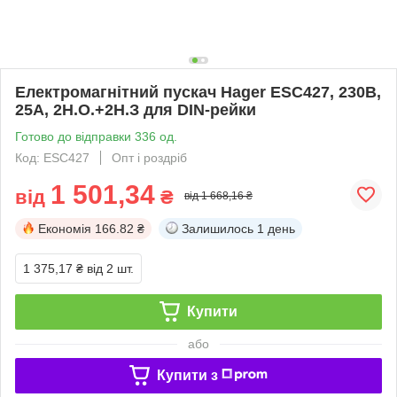
Електромагнітний пускач Hager ESC427, 230В,
25А, 2Н.О.+2Н.З для DIN-рейки
Готово до відправки 336 од.
Код: ESC427
Опт і роздріб
1 501,34
від
₴
від 1 668,16 ₴
Економія
166.82 ₴
Залишилось
1 день
1 375,17 ₴
від 2 шт.
Купити
або
Купити з