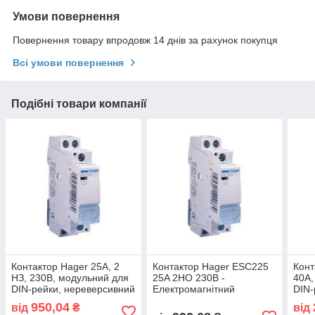
Умови повернення
Повернення товару впродовж 14 днів за рахунок покупця
Всі умови повернення
Подібні товари компанії
Контактор Hager 25A, 2
Контактор Hager ESC225
Конт
НЗ, 230В, модульний для
25A 2НО 230В -
40А,
DIN-рейки, нереверсивний
Електромагнітний
DIN-
пускатель на DIN-рейку
осві
950,04
від
₴
від