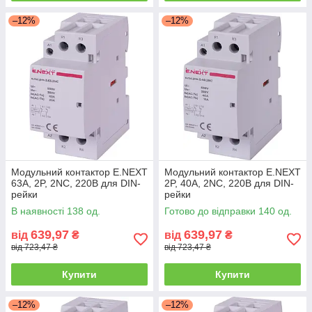
–12%
–12%
Модульний контактор E.NEXT
Модульний контактор E.NEXT
63А, 2P, 2NC, 220В для DIN-
2P, 40А, 2NC, 220В для DIN-
рейки
рейки
В наявності 138 од.
Готово до відправки 140 од.
639,97
639,97
від
₴
від
₴
від 723,47 ₴
від 723,47 ₴
Купити
Купити
–12%
–12%