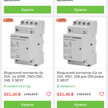
від 202,04 ₴
від 202,04 ₴
Купити
Купити
–12%
–12%
Модульний контактор 4р,
Модульний контактор 4-р на
25А, Ue 400В, 2NO+2NC,
20А, 4NO, 24В для DIN-рейки
24В, E.NEXT
E.NEXT
В наявності 6 од.
В наявності
921,40
921,40
₴
₴
1 041,62 ₴
1 041,62 ₴
Купити
Купити