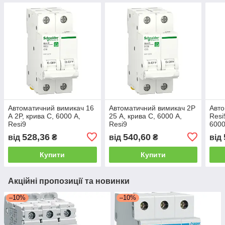
Автоматичний вимикач 16
Автоматичний вимикач 2P
Авто
А 2P, крива C, 6000 А,
25 А, крива C, 6000 А,
Resi
Resi9
Resi9
6000
буді
528,36
540,60
від
₴
від
₴
від
Купити
Купити
Акційні пропозиції та новинки
–10%
–10%