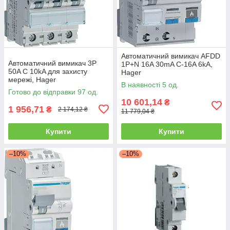
Автоматичний вимикач AFDD
Автоматичний вимикач 3P
1P+N 16A 30mA C-16A 6kA,
50A C 10kA для захисту
Hager
мережі, Hager
В наявності 5 од.
Готово до відправки 97 од.
10 601,14
₴
1 956,71
₴
2 174,12 ₴
11 779,04 ₴
Купити
Купити
–10%
–10%