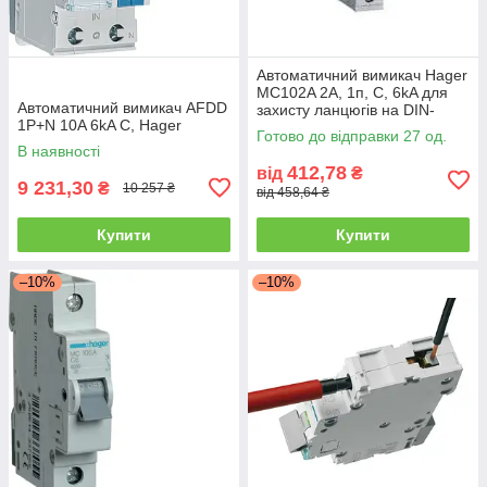
Автоматичний вимикач Hager
MC102A 2А, 1п, C, 6kA для
Автоматичний вимикач AFDD
захисту ланцюгів на DIN-
1P+N 10A 6kA C, Hager
рейку
Готово до відправки 27 од.
В наявності
412,78
від
₴
9 231,30
₴
10 257 ₴
від 458,64 ₴
Купити
Купити
–10%
–10%