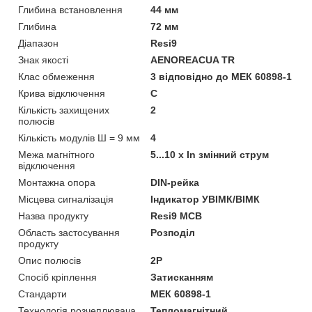
Глибина встановлення
44 мм
Глибина
72 мм
Діапазон
Resi9
Знак якості
AENOREACUA TR
Клас обмеження
3 відповідно до МЕК 60898-1
Крива відключення
C
Кількість захищених
2
полюсів
Кількість модулів Ш = 9 мм
4
Межа магнітного
5...10 x In змінний струм
відключення
Монтажна опора
DIN-рейка
Місцева сигналізація
Iндикатор УВІМК/ВІМК
Назва продукту
Resi9 MCB
Область застосування
Розподіл
продукту
Опис полюсів
2P
Спосіб кріплення
Затисканням
Стандарти
МЕК 60898-1
Технологія розчеплювача
Тепломагнітний