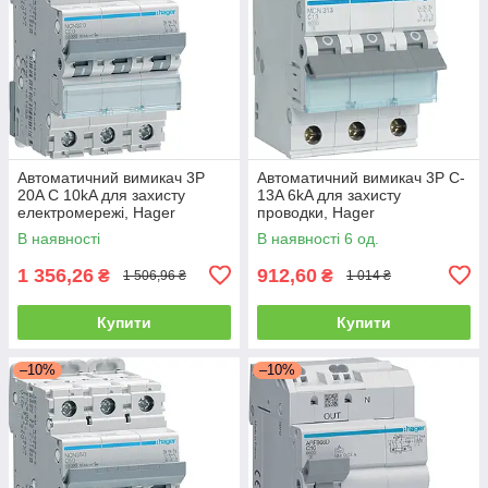
Автоматичний вимикач 3P
Автоматичний вимикач 3P C-
20A C 10kA для захисту
13A 6kA для захисту
електромережі, Hager
проводки, Hager
В наявності
В наявності 6 од.
1 356,26
912,60
₴
₴
1 506,96 ₴
1 014 ₴
Купити
Купити
–10%
–10%