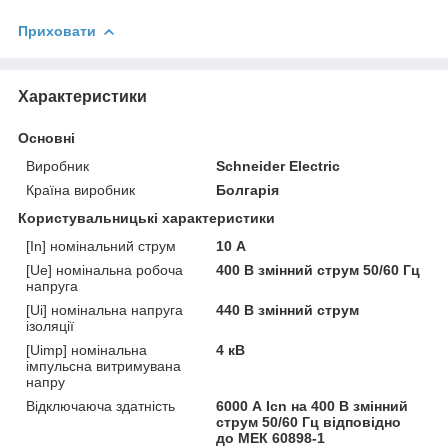
Приховати
Характеристики
Основні
Виробник
Schneider Electric
Країна виробник
Болгарія
Користувальницькі характеристики
[In] номінальний струм
10 А
[Ue] номінальна робоча
400 В змінний струм 50/60 Гц
напруга
[Ui] номінальна напруга
440 В змінний струм
ізоляції
[Uimp] номінальна
4 кВ
імпульсна витримувана
напру
Відключаюча здатність
6000 А Icn на 400 В змінний
струм 50/60 Гц відповідно
до МЕК 60898-1