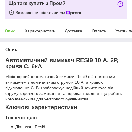
Що таке купити з Пром?
Замовлення під захистом
Опис
Характеристики
Доставка
Оплата
Умови п
Опис
Автоматичний вимикач RESI9 10 А, 2P,
крива С, 6кА
Мініатюрний автоматичний вимикач Resi9 є 2-полюсним
вимикачем з номінальним струмом 10 A та кривою
відключення C. Він забезпечує надійний захист кола від
струму короткого замикання та перевантаження, що робить
його ідеальним для житлового будівництва.
Ключові характеристики
Технічні дані
Діапазон: Resi9