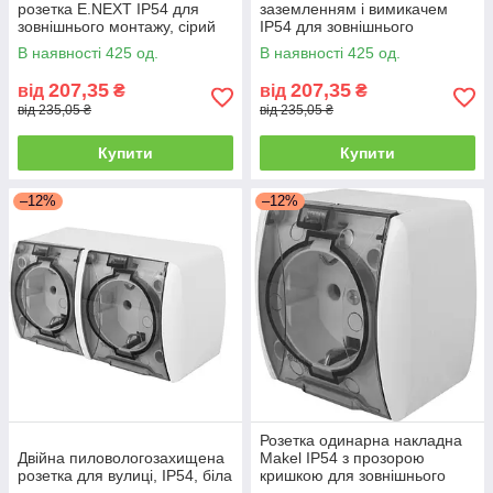
розетка E.NEXT IP54 для
заземленням і вимикачем
зовнішнього монтажу, сірий
IP54 для зовнішнього
монтажу, сірий
В наявності 425 од.
В наявності 425 од.
207,35
207,35
від
₴
від
₴
від 235,05 ₴
від 235,05 ₴
Купити
Купити
–12%
–12%
Розетка одинарна накладна
Двійна пиловологозахищена
Makel IP54 з прозорою
розетка для вулиці, IP54, біла
кришкою для зовнішнього
монтажу 230В 16А