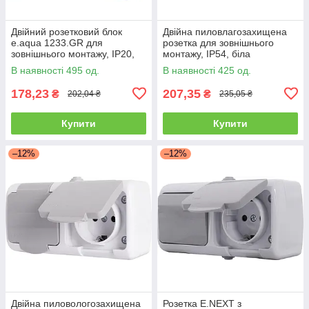
Двійний розетковий блок
Двійна пиловлагозахищена
e.aqua 1233.GR для
розетка для зовнішнього
зовнішнього монтажу, IP20,
монтажу, IP54, біла
білий, 16А
В наявності 495 од.
В наявності 425 од.
178,23
207,35
₴
₴
202,04 ₴
235,05 ₴
Купити
Купити
–12%
–12%
Двійна пиловологозахищена
Розетка E.NEXT з