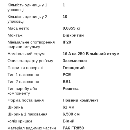
Кількість одиниць у 1
1
упаковці
Кількість одиниць у 2
10
упаковці
Маса нетто
0,0655 кг
Монтаж
Відкритий
Мінімальне спотворення
IP20
ширини імпульсу
Номінальний струм
16 A на 250 В змінний струм
Опис стандарту роз'єму
Заземлення
Покриття поверхні
Глянцевий
Тип 1 паковання
PCE
Тип 2 паковання
BB1
Тип виробу або
Розетка
компоненту
Форма постачання
Повний комплект
Ширина
61 мм
Ширина 1 паковання
6,500 см
колір кришки
Білий
матеріал видимих частин
PA6 FR850