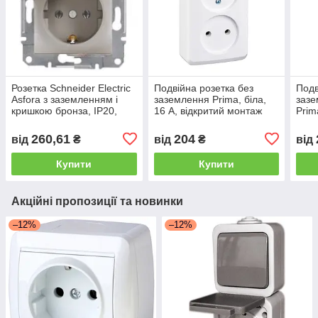
Розетка Schneider Electric
Подвійна розетка без
Подв
Asfora з заземленням і
заземлення Prima, біла,
зазе
кришкою бронза, IP20,
16 A, відкритий монтаж
Prim
16А
розе
260,61
204
від
₴
від
₴
від
Купити
Купити
Акційні пропозиції та новинки
–12%
–12%