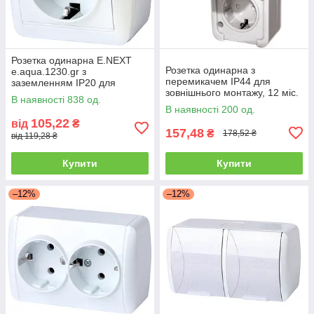
Розетка одинарна E.NEXT
Розетка одинарна з
e.aqua.1230.gr з
перемикачем IP44 для
заземленням IP20 для
зовнішнього монтажу, 12 міс.
зовнішнього монтажу
В наявності 838 од.
гарантії
В наявності 200 од.
105,22
від
₴
157,48
₴
178,52 ₴
від 119,28 ₴
Купити
Купити
–12%
–12%