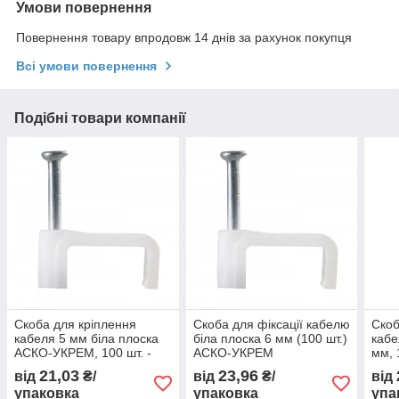
Умови повернення
Повернення товару впродовж 14 днів за рахунок покупця
Всі умови повернення
Подібні товари компанії
Скоба для кріплення
Скоба для фіксації кабелю
Скоб
кабеля 5 мм біла плоска
біла плоска 6 мм (100 шт.)
кабе
АСКО-УКРЕМ, 100 шт. -
АСКО-УКРЕМ
мм, 
надійне кріплення
21,03
23,96
від
₴/
від
₴/
від
проводів
упаковка
упаковка
упа