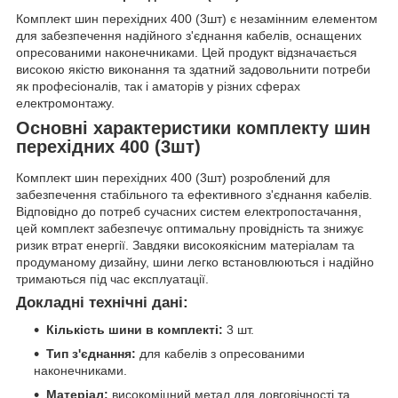
Комплект шин перехідних 400 (3шт) є незамінним елементом
для забезпечення надійного з'єднання кабелів, оснащених
опресованими наконечниками. Цей продукт відзначається
високою якістю виконання та здатний задовольнити потреби
як професіоналів, так і аматорів у різних сферах
електромонтажу.
Основні характеристики комплекту шин
перехідних 400 (3шт)
Комплект шин перехідних 400 (3шт) розроблений для
забезпечення стабільного та ефективного з'єднання кабелів.
Відповідно до потреб сучасних систем електропостачання,
цей комплект забезпечує оптимальну провідність та знижує
ризик втрат енергії. Завдяки високоякісним матеріалам та
продуманому дизайну, шини легко встановлюються і надійно
тримаються під час експлуатації.
Докладні технічні дані:
Кількість шини в комплекті:
3 шт.
Тип з'єднання:
для кабелів з опресованими
наконечниками.
Матеріал:
високоміцний метал для довговічності та