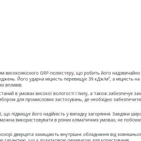
нням високоякісного GRP-поліестеру, що робить його надзвичайно
жень. Його ударна міцність перевищує 39 кДж/м², а міцність на
іх впливів.
таний в умовах високої вологості і пилу, а також забезпечує зах
вибором для промислових застосувань, де необхідно забезпечити
0, що підвищує його надійність у випадку загоряння. Завдяки ши
с можна використовувати в різних кліматичних умовах, не побою
розорі дверцята захищають внутрішнє обладнання від зовнішньо
ою гарантією, що є додатковою перевагою для користувачів.