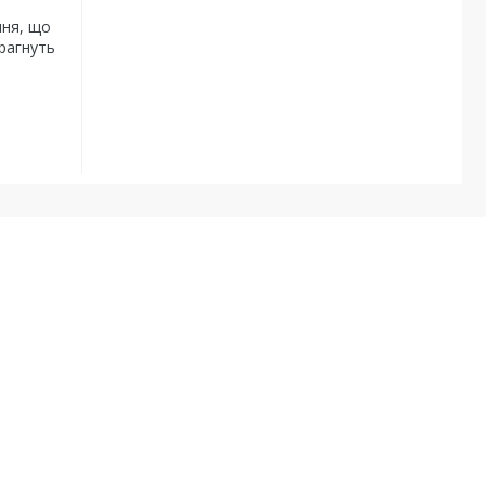
ння, що
прагнуть