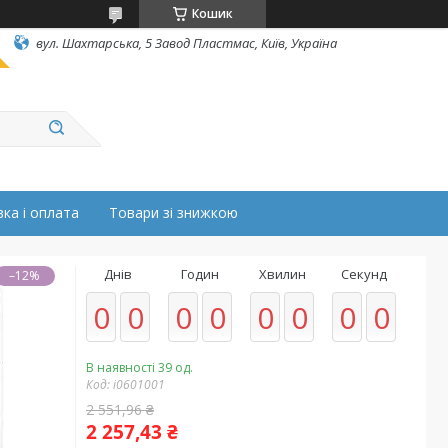
Кошик
вул. Шахтарська, 5 Завод Пластмас, Київ, Україна
ка і оплата
Товари зі знижкою
Днів
Годин
Хвилин
Секунд
–12%
0
0
0
0
0
0
0
0
В наявності 39 од.
Код:
i0601001
2 551,96 ₴
2 257,43 ₴