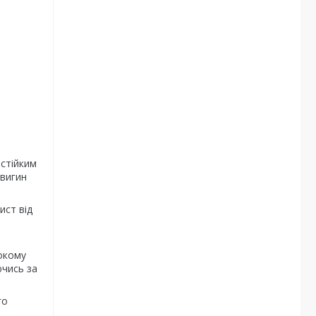
 стійким
 вигин
ист від
рокому
ючись за
го