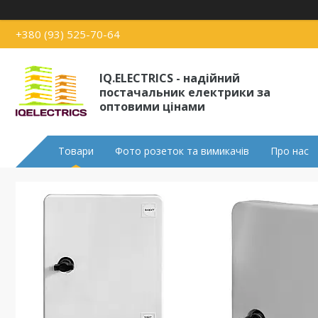
+380 (93) 525-70-64
IQ.ELECTRICS - надійний
постачальник електрики за
оптовими цінами
Товари
Фото розеток та вимикачів
Про нас