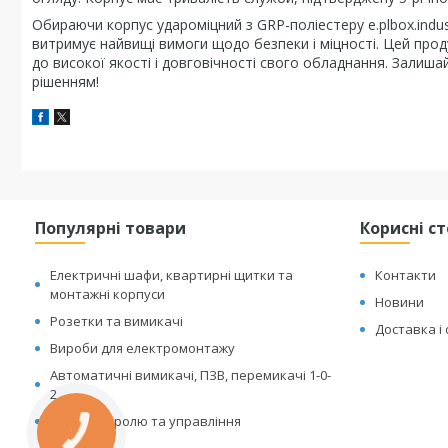
Обираючи корпус удароміцний з GRP-поліестеру e.plbox.indus
витримує найвищі вимоги щодо безпеки і міцності. Цей прод
до високої якості і довговічності свого обладнання. Залиша
рішенням!
Популярні товари
Корисні с
Електричні шафи, квартирні щитки та
Контакти
монтажні корпуси
Новини
Розетки та вимикачі
Доставка і
Вироби для електромонтажу
Автоматичні вимикачі, ПЗВ, перемикачі 1-0-
2
Реле контролю та управління
КНОПКА
ЗВ'ЯЗКУ