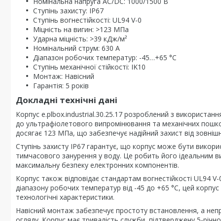
Номінальна напруга AC/DC: 1000/1500 В
Ступінь захисту: IP67
Ступінь вогнестійкості: UL94 V-0
Міцність на вигин: >123 МПа
Ударна міцність: >39 кДж/м²
Номінальний струм: 630 А
Діапазон робочих температур: -45…+65 °C
Ступінь механічної стійкості: IK10
Монтаж: Навісний
Гарантія: 5 років
Докладні технічні дані
Корпус e.plbox.industrial.30.25.17 розроблений з використа
до ультрафіолетового випромінювання та механічних пошкод
досягає 123 МПа, що забезпечує надійний захист від зовнішн
Ступінь захисту IP67 гарантує, що корпус може бути викорис
тимчасового занурення у воду. Це робить його ідеальним 
максимальну безпеку електронних компонентів.
Корпус також відповідає стандартам вогнестійкості UL94 V-
діапазону робочих температур від -45 до +65 °C, цей корпу
технологічні характеристики.
Навісний монтаж забезпечує простоту встановлення, а неп
огляду. Корпус має тривалість служби, підтверджену 5-річн