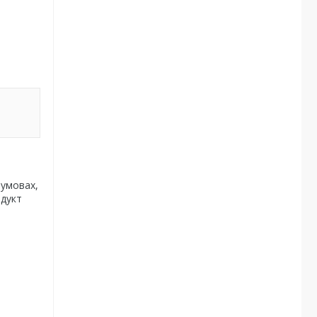
 умовах,
одукт