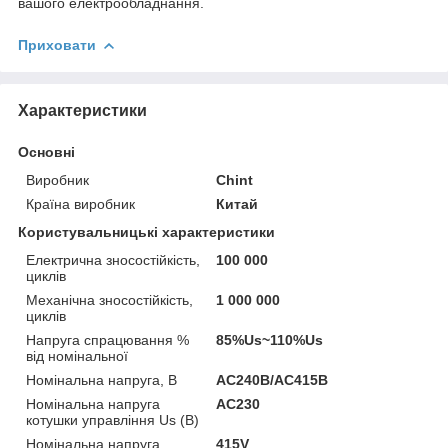
вашого електрообладнання.
Приховати
Характеристики
Основні
Виробник
Chint
Країна виробник
Китай
Користувальницькі характеристики
Електрична зносостійкість,
100 000
циклів
Механічна зносостійкість,
1 000 000
циклів
Напруга спрацювання %
85%Us~110%Us
від номінальної
Номінальна напруга, В
AC240B/AC415В
Номінальна напруга
AC230
котушки управління Us (B)
Номінальна напруга
415V