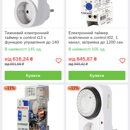
Тижневий електронний
Електронний таймер
таймер e.control.t13 з
освітлення e.control.t02, 1
функцією управління до 140
канал, затримка до 1200 сек.
циклів, IP20
В наявності 145 од.
В наявності 105 од.
616,24
845,87
від
₴
від
₴
від 691,68 ₴
від 949,42 ₴
Купити
Купити
–11%
–11%