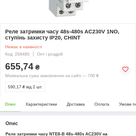
Реле затримки часу 48s-480s AC230V 1NO,
ступінь захисту IP20, CHINT
Немає в наявності
Код: 258480
Опт і роздріб
655,74
₴
Мінімальна сума замовлення на сайті — 700 ₴
590,17 ₴
від 2 шт.
Опис
Характеристики
Доставка
Оплата
Умови п
Опис
Реле затримки часу NTE8-B 48s-480s AC230V на