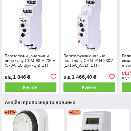
Багатофункціональний
Багатофункціональне
Реле
реле часу CRM-93 H 230V
реле часу CRM-91H 230V
відк
(3x8A, 10 функцій) ETI
(1x16A_AC1), ETI -
e.con
Таймер з 10 функціями та
на D
від
захистом IP40
1 846
1 466,40
від
₴
від
₴
від 5
Купити
Купити
Акційні пропозиції та новинки
–11%
–11%