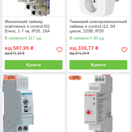
Механічний таймер
Тижневий електромеханічний
освітлення e.control.t01
таймер e.control.t12, 84
Enext, 1-7 хв, IP20, 16А
цикли, 220В, IP20
В наявності 117 од.
В наявності 30 од.
597,95
330,77
від
₴
від
₴
від 671,15 ₴
від 371,26 ₴
Купити
Купити
–10%
–10%