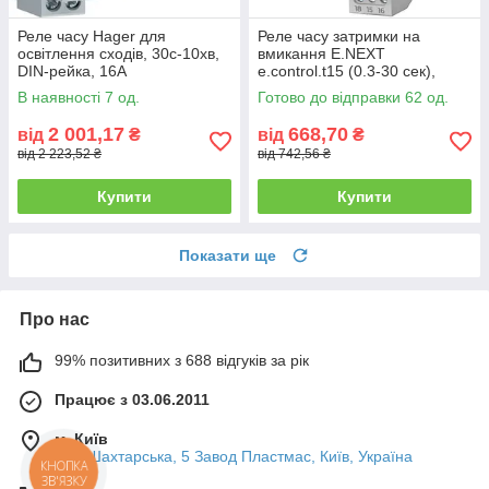
Реле часу Hager для
Реле часу затримки на
освітлення сходів, 30с-10хв,
вмикання E.NEXT
DIN-рейка, 16A
e.control.t15 (0.3-30 сек),
таймер затримки включення
В наявності 7 од.
Готово до відправки 62 од.
модульний на DIN-рейку
2 001,17
668,70
від
₴
від
₴
від 2 223,52 ₴
від 742,56 ₴
Купити
Купити
Показати ще
Про нас
99% позитивних з 688 відгуків за рік
Працює з 03.06.2011
м. Київ
вул. Шахтарська, 5 Завод Пластмас, Київ, Україна
КНОПКА
ЗВ'ЯЗКУ