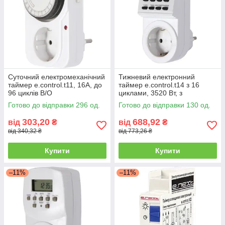
Суточний електромеханічний
Тижневий електронний
таймер e.control.t11, 16А, до
таймер e.control.t14 з 16
96 циклів В/О
циклами, 3520 Вт, з
акумулятором
Готово до відправки 296 од.
Готово до відправки 130 од.
303,20
688,92
від
₴
від
₴
від 340,32 ₴
від 773,26 ₴
Купити
Купити
–11%
–11%