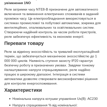
увімкнення 1NO
Реле затримки часу NTE8-B призначене для автоматичного
включення та вимкнення електричних споживачів в заданий
проміжок часу. Це електрообладнання використовується в
системах промислової та побутової автоматики, зокрема для
вентиляційних, опалювальних та освітлювальних систем.
Створюючи надійний контроль за часом роботи пристроїв,
реле забезпечує ефективність та економію енергії.
Переваги товару
Реле за відмінну зносостійкість та тривалий експлуатаційний
термін, що забезпечується механічною зносостійкістю до 1
000 000 циклів. Наявність ступеня захисту IP20 гарантує
безпечну роботу в призначених умовах. Завдяки тонкому
налаштуванню напруги спрацьовування, реле надійно
працює в широкому діапазоні. Інтеграція в системи
автоматики дозволяє створювати високоефективні рішення
для контролю енергоспоживання.
Характеристики
Номінальна напруга котушки управління Us(B): AC230
Напруга спрацювання % від номінальної: