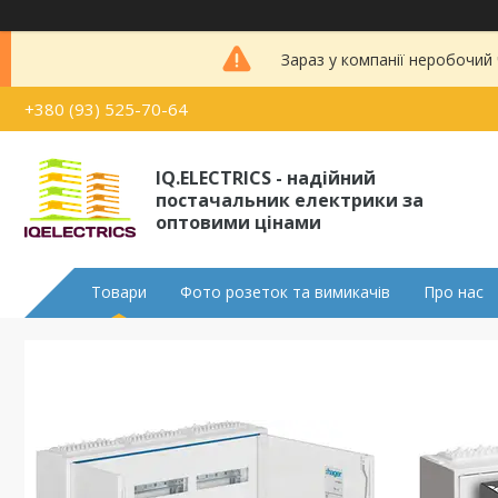
Зараз у компанії неробочий
+380 (93) 525-70-64
IQ.ELECTRICS - надійний
постачальник електрики за
оптовими цінами
Товари
Фото розеток та вимикачів
Про нас