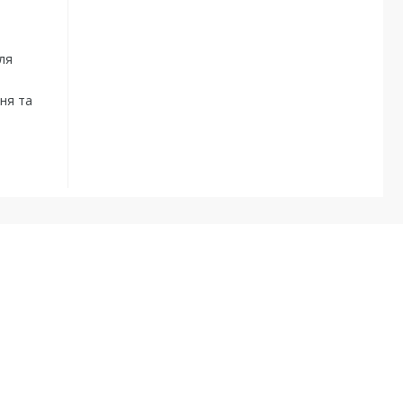
ля
ня та