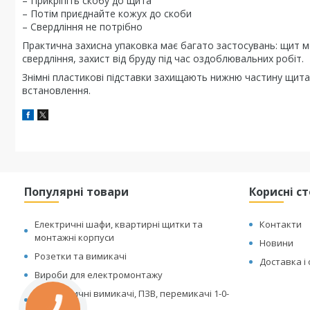
– Прикріпіть скобу до щита
– Потім приєднайте кожух до скоби
– Свердління не потрібно
Практична захисна упаковка має багато застосувань: щит м
свердління, захист від бруду під час оздоблювальних робіт.
Знімні пластикові підставки захищають нижню частину щита
встановлення.
Популярні товари
Корисні с
Електричні шафи, квартирні щитки та
Контакти
монтажні корпуси
Новини
Розетки та вимикачі
Доставка і
Вироби для електромонтажу
Автоматичні вимикачі, ПЗВ, перемикачі 1-0-
2