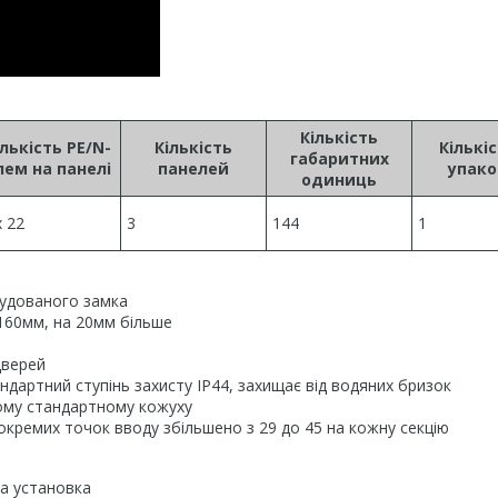
Кількість
ількість PE/N-
Кількість
Кількіс
габаритних
лем на панелі
панелей
упако
одиниць
x 22
3
144
1
будованого замка
 160мм, на 20мм більше
дверей
ндартний ступінь захисту IP44, захищає від водяних бризок
ному стандартному кожуху
 окремих точок вводу збільшено з 29 до 45 на кожну секцію
на установка