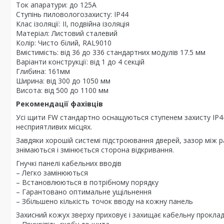
Ток апаратури: до 125А
Ступінь пиловологозахисту: IP44
Клас ізоляції: II, подвійна ізоляція
Матеріал: Листовий сталевий
Колір: Чисто білий, RAL9010
Вмістимість: від 36 до 336 стандартних модулів 17.5 мм
Варіанти конструкції: від 1 до 4 секцій
Глибина: 161мм
Ширина: від 300 до 1050 мм
Висота: від 500 до 1100 мм
Рекомендації фахівців
Усі щити FW стандартно оснащуються ступенем захисту IP44
несприятливих місцях.
Завдяки хорошій системі підстроювання дверей, зазор між 
знімаються і змінюється сторона відкривання.
Гнучкі панелі кабельних вводів
– Легко замінюються
– Встановлюються в потрібному порядку
– Гарантовано оптимальне ущільнення
– Збільшено кількість точок вводу на кожну панель
Захисний кожух зверху приховує і захищає кабельну прокла