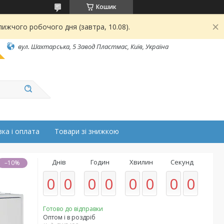
Кошик
ижчого робочого дня (завтра, 10.08).
вул. Шахтарська, 5 Завод Пластмас, Київ, Україна
ка і оплата
Товари зі знижкою
Днів
Годин
Хвилин
Секунд
–10%
0
0
0
0
0
0
0
0
Готово до відправки
Оптом і в роздріб