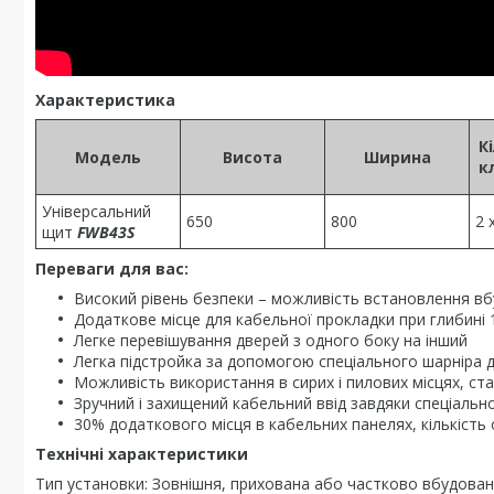
Характеристика
К
Модель
Висота
Ширина
к
Універсальний
650
800
2 
щит
FWB43S
Переваги для вас:
Високий рівень безпеки – можливість встановлення в
Додаткове місце для кабельної прокладки при глибині
Легке перевішування дверей з одного боку на інший
Легка підстройка за допомогою спеціального шарніра 
Можливість використання в сирих і пилових місцях, ста
Зручний і захищений кабельний ввід завдяки спеціаль
30% додаткового місця в кабельних панелях, кількість
Технічні характеристики
Тип установки: Зовнішня, прихована або частково вбудова