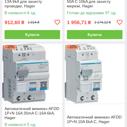
13A 6kA для захисту
50A C 10kA для захисту
проводки, Hager
мережі, Hager
В наявності 6 од.
Готово до відправки 97 од.
912,60
1 956,71
₴
₴
1 014 ₴
2 174,12 ₴
Купити
Купити
–10%
–10%
Автоматичний вимикач AFDD
1P+N 16A 30mA C-16A 6kA,
Автоматичний вимикач AFDD
Hager
1P+N 10A 6kA C, Hager
В наявності 5 од.