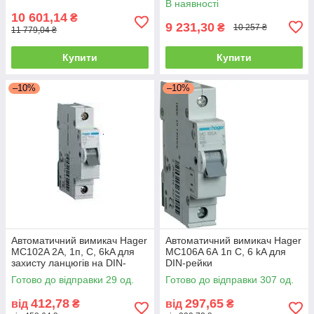
В наявності
10 601,14
₴
9 231,30
₴
10 257 ₴
11 779,04 ₴
Купити
Купити
–10%
–10%
Автоматичний вимикач Hager
Автоматичний вимикач Hager
MC102A 2А, 1п, C, 6kA для
MC106A 6А 1п С, 6 kA для
захисту ланцюгів на DIN-
DIN-рейки
рейку
Готово до відправки 29 од.
Готово до відправки 307 од.
412,78
297,65
від
₴
від
₴