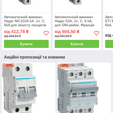
Автоматичний вимикач
Автоматичний вимикач
Авто
Hager MC102A 2А, 1п, C,
Hager 63А, 1п, C, 6 kA,
ETI 
6kA для захисту ланцюгів
для DIN-рейки, Франція
6kA,
на DIN-рейку
412,78
504,50
від
₴
від
₴
від
від 458,64 ₴
від 560,56 ₴
Купити
Купити
Акційні пропозиції та новинки
–10%
–10%