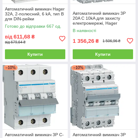
Автоматичний вимикач Hager
Автоматичний вимикач 3P
32А, 2-полюсний, 6 kA, тип B
20A C 10kA для захисту
для DIN-рейки
електромережі, Hager
Готово до відправки 667 од.
В наявності
611,68
від
₴
1 356,26
₴
1 506,96 ₴
від 679,64 ₴
Купити
Купити
–10%
–10%
Автоматичний вимикач 3P C-
Автоматичний вимикач 3P