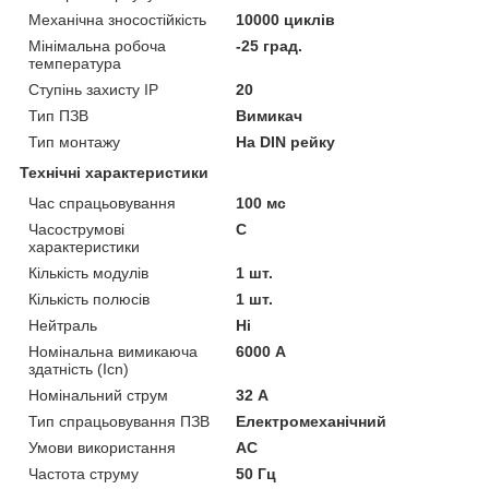
Механічна зносостійкість
10000 циклів
Мінімальна робоча
-25 град.
температура
Ступінь захисту IP
20
Тип ПЗВ
Вимикач
Тип монтажу
На DIN рейку
Технічні характеристики
Час спрацьовування
100 мс
Часострумові
C
характеристики
Кількість модулів
1 шт.
Кількість полюсів
1 шт.
Нейтраль
Ні
Номінальна вимикаюча
6000 А
здатність (Icn)
Номінальний струм
32 А
Тип спрацьовування ПЗВ
Електромеханічний
Умови використання
АС
Частота струму
50 Гц