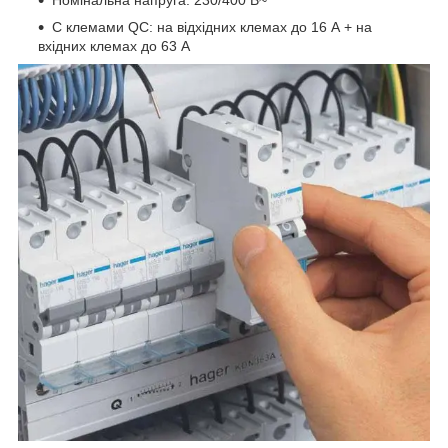
Номінальна напруга: 230/400 В~
С клемами QC: на відхідних клемах до 16 А + на
вхідних клемах до 63 А