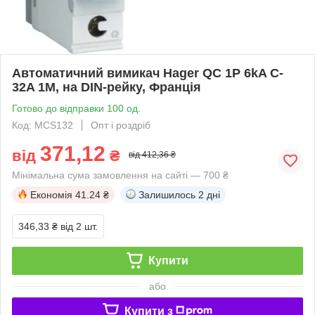
Автоматичний вимикач Hager QC 1P 6kA C-
32A 1M, на DIN-рейку, Франція
Готово до відправки 100 од.
Код: MCS132
Опт і роздріб
371,12
від
₴
від 412,36 ₴
Мінімальна сума замовлення на сайті — 700 ₴
Економія
41.24 ₴
Залишилось
2 дні
346,33 ₴
від 2 шт.
Купити
або
Купити з