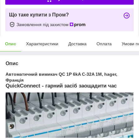
Що таке купити з Пром?
Замовлення під захистом
Опис
Характеристики
Доставка
Оплата
Умови п
Опис
Автоматичний вимикач QC 1P 6kA C-32A 1M, hager,
Франція
QuickConnect - гарний засіб заощадити час