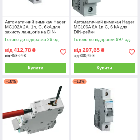
Автоматичний вимикач Hager
Автоматичний вимикач Hager
MC102A 2А, 1п, C, 6kA для
MC106A 6А 1п С, 6 kA для
захисту ланцюгів на DIN-
DIN-рейки
рейку
Готово до відправки 26 од.
Готово до відправки 997 од.
412,78
297,65
від
₴
від
₴
від 458,64 ₴
від 330,72 ₴
Купити
Купити
–10%
–10%