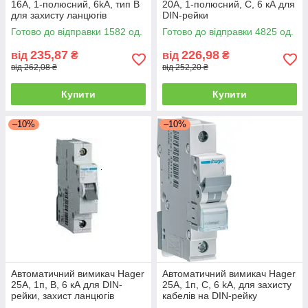
16А, 1-полюсний, 6kA, тип B
20А, 1-полюсний, C, 6 кА для
для захисту ланцюгів
DIN-рейки
Готово до відправки 1582 од.
Готово до відправки 4825 од.
235,87
226,98
від
₴
від
₴
від 262,08 ₴
від 252,20 ₴
Купити
Купити
–10%
–10%
Автоматичний вимикач Hager
Автоматичний вимикач Hager
25A, 1п, B, 6 кА для DIN-
25А, 1п, С, 6 kA, для захисту
рейки, захист ланцюгів
кабелів на DIN-рейку