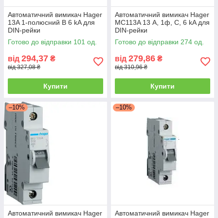
Автоматичний вимикач Hager
Автоматичний вимикач Hager
13A 1-полюсний B 6 kA для
MC113A 13 А, 1ф, C, 6 kA для
DIN-рейки
DIN-рейки
Готово до відправки 101 од.
Готово до відправки 274 од.
294,37
279,86
від
₴
від
₴
від 327,08 ₴
від 310,96 ₴
Купити
Купити
–10%
–10%
Автоматичний вимикач Hager
Автоматичний вимикач Hager