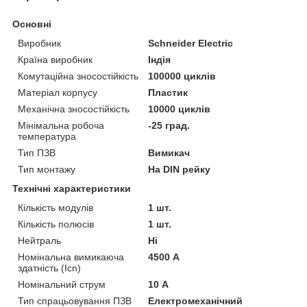
Основні
Виробник
Schneider Electric
Країна виробник
Індія
Комутаційна зносостійкість
100000 циклів
Матеріал корпусу
Пластик
Механічна зносостійкість
10000 циклів
Мінімальна робоча
-25 град.
температура
Тип ПЗВ
Вимикач
Тип монтажу
На DIN рейку
Технічні характеристики
Кількість модулів
1 шт.
Кількість полюсів
1 шт.
Нейтраль
Ні
Номінальна вимикаюча
4500 А
здатність (Icn)
Номінальний струм
10 А
Тип спрацьовування ПЗВ
Електромеханічний