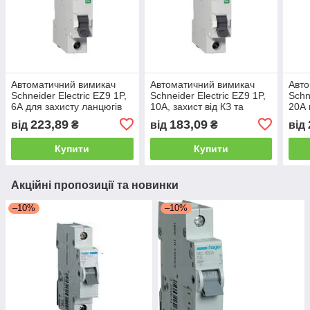
Автоматичний вимикач
Автоматичний вимикач
Авто
Schneider Electric EZ9 1P,
Schneider Electric EZ9 1P,
Schn
6А для захисту ланцюгів
10А, захист від КЗ та
20А 
на DIN-рейку
перевантажень
від 
223,89
183,09
від
₴
від
₴
від
Купити
Купити
Акційні пропозиції та новинки
–10%
–10%