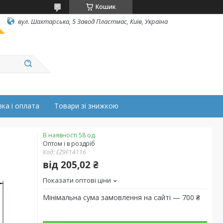
Кошик
вул. Шахтарська, 5 Завод Пластмас, Київ, Україна
ка і оплата
Товари зі знижкою
В наявності 58 од.
Оптом і в роздріб
Код:
EZ9F14116
від
205,02 ₴
Показати оптові ціни
Мінімальна сума замовлення на сайті — 700 ₴