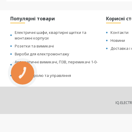
Популярні товари
Корисні с
Електричні шафи, квартирні щитки та
Контакти
монтажні корпуси
Новини
Розетки та вимикачі
Доставка і
Вироби для електромонтажу
Автоматичні вимикачі, ПЗВ, перемикачі 1-0-
2
КНОПКА
Реле контролю та управління
ЗВ'ЯЗКУ