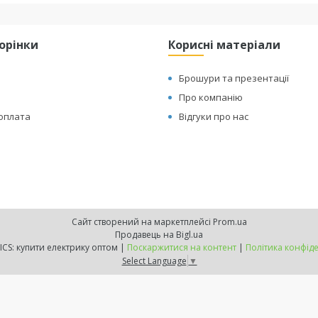
торінки
Корисні матеріали
Брошури та презентації
Про компанію
 оплата
Відгуки про нас
Сайт створений на маркетплейсі
Prom.ua
Продавець на Bigl.ua
IQ.ELECTRICS: купити електрику оптом |
Поскаржитися на контент
|
Політика конфіде
Select Language
▼