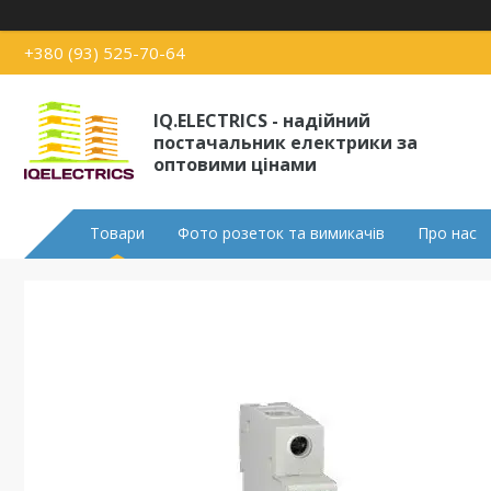
+380 (93) 525-70-64
IQ.ELECTRICS - надійний
постачальник електрики за
оптовими цінами
Товари
Фото розеток та вимикачів
Про нас