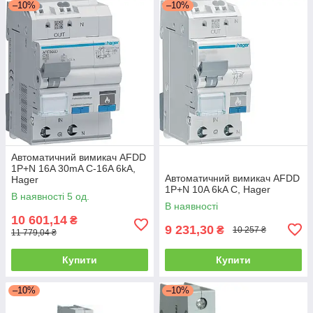
–10%
–10%
Автоматичний вимикач AFDD
1P+N 16A 30mA C-16A 6kA,
Автоматичний вимикач AFDD
Hager
1P+N 10A 6kA C, Hager
В наявності 5 од.
В наявності
10 601,14
₴
9 231,30
₴
10 257 ₴
11 779,04 ₴
Купити
Купити
–10%
–10%