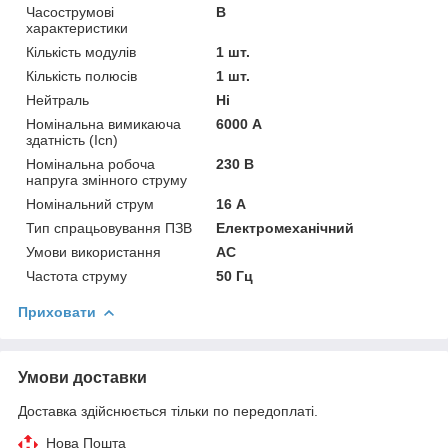
Часострумові
B
характеристики
Кількість модулів
1 шт.
Кількість полюсів
1 шт.
Нейтраль
Ні
Номінальна вимикаюча
6000 А
здатність (Icn)
Номінальна робоча
230 В
напруга змінного струму
Номінальний струм
16 А
Тип спрацьовування ПЗВ
Електромеханічний
Умови використання
АС
Частота струму
50 Гц
Приховати
Умови доставки
Доставка здійснюється тільки по передоплаті.
Нова Пошта