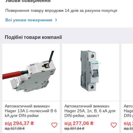
Умови повернення
Повернення товару впродовж 14 днів за рахунок покупця
Всі умови повернення
Подібні товари компанії
Автоматичний вимикач
Автоматичний вимикач
Авто
Hager 13A 1-полюсний B 6
Hager 25A, 1п, B, 6 кА для
Hage
kA для DIN-рейки
DIN-рейки, захист
DIN-
ланцюгів
294,37
277,06
від
₴
від
₴
від
від 327,08 ₴
від 307,84 ₴
від 3