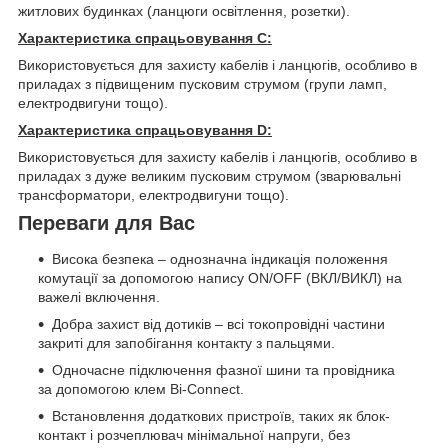
житлових будинках (ланцюги освітлення, розетки).
Характеристика спрацьовування C:
Використовується для захисту кабелів і ланцюгів, особливо в
приладах з підвищеним пусковим струмом (групи ламп,
електродвигуни тощо).
Характеристика спрацьовування D:
Використовується для захисту кабелів і ланцюгів, особливо в
приладах з дуже великим пусковим струмом (зварювальні
трансформатори, електродвигуни тощо).
Переваги для Вас
Висока безпека – однозначна індикація положення
комутації за допомогою напису ON/OFF (ВКЛ/ВИКЛ) на
важелі включення.
Добра захист від дотиків – всі токопровідні частини
закриті для запобігання контакту з пальцями.
Одночасне підключення фазної шини та провідника
за допомогою клем Bi-Connect.
Встановлення додаткових пристроїв, таких як блок-
контакт і розчеплювач мінімальної напруги, без