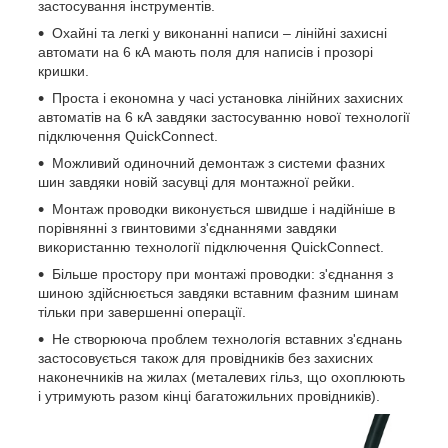
застосування інструментів.
Охайні та легкі у виконанні написи – лінійні захисні
автомати на 6 кА мають поля для написів і прозорі
кришки.
Проста і економна у часі установка лінійних захисних
автоматів на 6 кА завдяки застосуванню нової технології
підключення QuickConnect.
Можливий одиночний демонтаж з системи фазних
шин завдяки новій засувці для монтажної рейки.
Монтаж проводки виконується швидше і надійніше в
порівнянні з гвинтовими з'єднаннями завдяки
використанню технології підключення QuickConnect.
Більше простору при монтажі проводки: з'єднання з
шиною здійснюється завдяки вставним фазним шинам
тільки при завершенні операції.
Не створююча проблем технологія вставних з'єднань
застосовується також для провідників без захисних
наконечників на жилах (металевих гільз, що охоплюють
і утримують разом кінці багатожильних провідників).