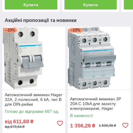
Купити
Купити
Акційні пропозиції та новинки
–10%
–10%
Автоматичний вимикач Hager
Автоматичний вимикач 3P
32А, 2-полюсний, 6 kA, тип B
20A C 10kA для захисту
для DIN-рейки
електромережі, Hager
Готово до відправки 667 од.
В наявності
611,68
від
₴
1 356,26
₴
1 506,96 ₴
від 679,64 ₴