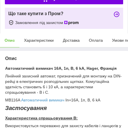
Що таке купити з Пром?
Замовлення під захистом
Опис
Характеристики
Доставка
Оплата
Умови п
Опис
Автоматичний вимикач 16А, 1п, B, 6 kA, Hager, Франція
Лінійний захисний автомат, призначений для монтажу на DIN-
рейці в електричних розподільних щитках. Комутаційна
здатність становить 6 і 10 кА, а характеристики
спрацьовування - B і C.
MB116A
Автоматичний вимикач
In=16А, 1п, B, 6 kA
Застосування
Характеристика спрацьовування B:
Використовується переважно для захисту кабелів і ланцюгів у