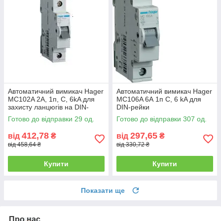
Автоматичний вимикач Hager
Автоматичний вимикач Hager
MC102A 2А, 1п, C, 6kA для
MC106A 6А 1п С, 6 kA для
захисту ланцюгів на DIN-
DIN-рейки
рейку
Готово до відправки 29 од.
Готово до відправки 307 од.
412,78
297,65
від
₴
від
₴
від 458,64 ₴
від 330,72 ₴
Купити
Купити
Показати ще
Про нас