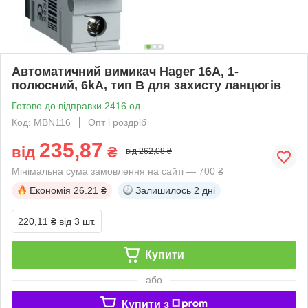
Автоматичний вимикач Hager 16А, 1-
полюсний, 6kA, тип B для захисту ланцюгів
Готово до відправки 2416 од.
Код: MBN116
Опт і роздріб
235,87
від
₴
від 262,08 ₴
Мінімальна сума замовлення на сайті — 700 ₴
Економія
26.21 ₴
Залишилось
2 дні
220,11 ₴
від 3 шт.
Купити
або
Купити з