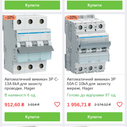
Купити
Купити
–10%
–10%
Автоматичний вимикач 3P C-
Автоматичний вимикач 3P
13A 6kA для захисту
50A C 10kA для захисту
проводки, Hager
мережі, Hager
В наявності 6 од.
Готово до відправки 97 од.
912,60
1 956,71
₴
₴
1 014 ₴
2 174,12 ₴
Купити
Купити