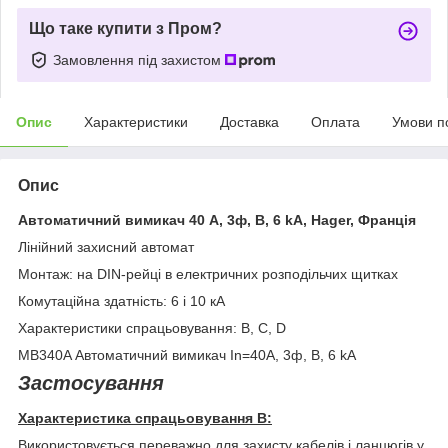
Що таке купити з Пром?
Замовлення під захистом
Опис
Характеристики
Доставка
Оплата
Умови п
Опис
Автоматичний вимикач 40 А, 3ф, B, 6 kA, Hager, Франція
Лінійний захисний автомат
Монтаж: на DIN-рейці в електричних розподільчих щитках
Комутаційна здатність: 6 і 10 кА
Характеристики спрацьовування: B, C, D
MB340A Автоматичний вимикач In=40А, 3ф, B, 6 kA
Застосування
Характеристика спрацьовування B:
Використовується переважно для захисту кабелів і ланцюгів у