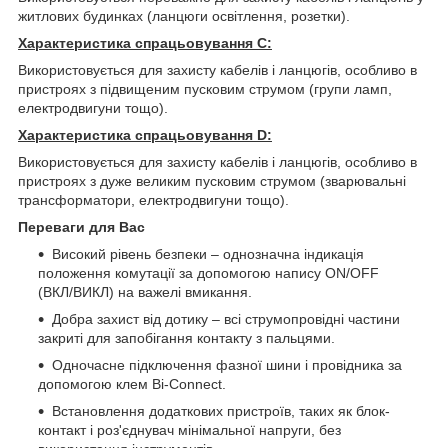
житлових будинках (ланцюги освітлення, розетки).
Характеристика спрацьовування C:
Використовується для захисту кабелів і ланцюгів, особливо в
пристроях з підвищеним пусковим струмом (групи ламп,
електродвигуни тощо).
Характеристика спрацьовування D:
Використовується для захисту кабелів і ланцюгів, особливо в
пристроях з дуже великим пусковим струмом (зварювальні
трансформатори, електродвигуни тощо).
Переваги для Вас
Високий рівень безпеки – однозначна індикація
положення комутації за допомогою напису ON/OFF
(ВКЛ/ВИКЛ) на важелі вмикання.
Добра захист від дотику – всі струмопровідні частини
закриті для запобігання контакту з пальцями.
Одночасне підключення фазної шини і провідника за
допомогою клем Bi-Connect.
Встановлення додаткових пристроїв, таких як блок-
контакт і роз'єднувач мінімальної напруги, без