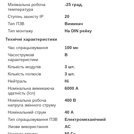
Мінімальна робоча
-25 град.
температура
Ступінь захисту IP
20
Тип ПЗВ
Вимикач
Тип монтажу
На DIN рейку
Технічні характеристики
Час спрацьовування
100 мс
Часострумові
B
характеристики
Кількість модулів
3 шт.
Кількість полюсів
3 шт.
Нейтраль
Ні
Номінальна вимикаюча
6000 А
здатність (Icn)
Номінальна робоча
400 В
напруга змінного струму
Номінальний струм
40 А
Тип спрацьовування ПЗВ
Електромеханічний
Умови використання
АС
Частота струму
50 Гц