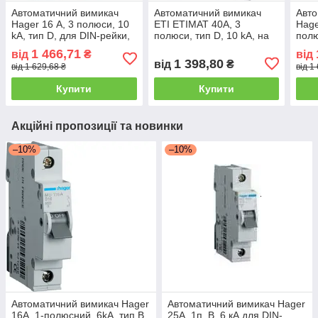
Автоматичний вимикач
Автоматичний вимикач
Авто
Hager 16 А, 3 полюси, 10
ETI ETIMAT 40A, 3
Hage
kA, тип D, для DIN-рейки,
полюси, тип D, 10 kA, на
полю
Франція
DIN-рейку
рейк
1 466,71
від
₴
від
1 398,80
від
₴
від 1 629,68 ₴
від 1
Купити
Купити
Акційні пропозиції та новинки
–10%
–10%
Автоматичний вимикач Hager
Автоматичний вимикач Hager
16А, 1-полюсний, 6kA, тип B
25A, 1п, B, 6 кА для DIN-