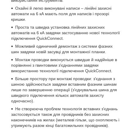
використання інструментів.
Охайні й легко виконувані написи – лінійні захисні
автомати на 6 кА мають поля для написів і прозорі
кришки.
Проста та швидка установка лінійних захисних
автоматів на 6 кА завдяки застосуванню нової технології
підключення QuickConnect.
Можливий одиничний демонтаж з системи фазних
шин завдяки новій засувці для монтажної планки.
Монтаж проводки виконується швидше й надійніше в
порівнянні з гвинтовими з'єднаннями завдяки
використанню технології підключення QuickConnect.
Більше простору при монтажі проводки: з'єднання з
шиною здійснюється завдяки вставним фазним шинам
лише по завершенню операції (з'єднувальна шина для
швидкого підключення кількох автоматів захисту
одночасно).
Не створююча проблем технологія вставних з'єднань
застосовується також для провідників без захисних
наконечників на жилах (металеві гільзи, що охоплюють і
утримують разом кінці багатожильних провідників).