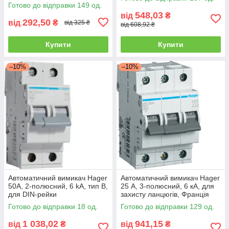
Готово до відправки 149 од.
548,03
від
₴
292,50
від
₴
від 325 ₴
від 608,92 ₴
Купити
Купити
–10%
–10%
Автоматичний вимикач Hager
Автоматичний вимикач Hager
50А, 2-полюсний, 6 kA, тип B,
25 А, 3-полюсний, 6 кА, для
для DIN-рейки
захисту ланцюгів, Франція
Готово до відправки 18 од.
Готово до відправки 129 од.
1 038,02
941,15
від
₴
від
₴