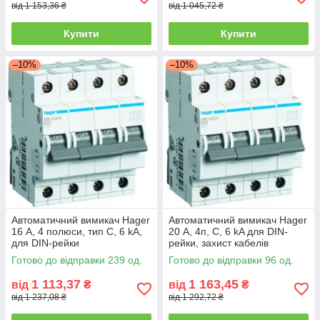
від 1 153,36 ₴
від 1 045,72 ₴
Купити
Купити
–10%
–10%
Автоматичний вимикач Hager
Автоматичний вимикач Hager
16 А, 4 полюси, тип C, 6 kA,
20 А, 4п, C, 6 kA для DIN-
для DIN-рейки
рейки, захист кабелів
Готово до відправки 239 од.
Готово до відправки 96 од.
1 113,37
1 163,45
від
₴
від
₴
від 1 237,08 ₴
від 1 292,72 ₴