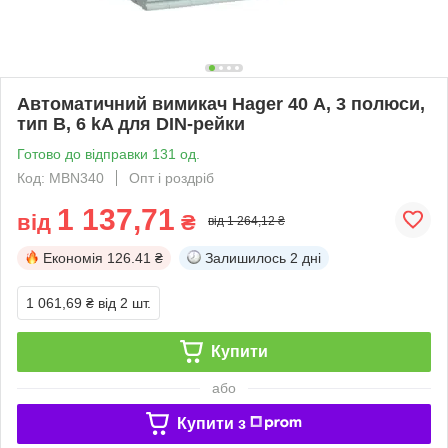
Автоматичний вимикач Hager 40 А, 3 полюси,
тип B, 6 kA для DIN-рейки
Готово до відправки 131 од.
Код: MBN340
Опт і роздріб
1 137,71
від
₴
від 1 264,12 ₴
Економія
126.41 ₴
Залишилось
2 дні
1 061,69 ₴
від 2 шт.
Купити
або
Купити з