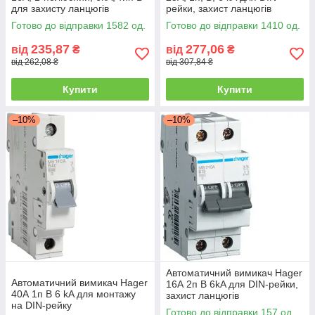
для захисту ланцюгів
рейки, захист ланцюгів
Готово до відправки 1582 од.
Готово до відправки 1410 од.
235,87
277,06
від
₴
від
₴
від 262,08 ₴
від 307,84 ₴
Купити
Купити
–10%
–10%
Автоматичний вимикач Hager
Автоматичний вимикач Hager
16А 2п B 6kA для DIN-рейки,
40А 1п B 6 kA для монтажу
захист ланцюгів
на DIN-рейку
Готово до відправки 157 од.