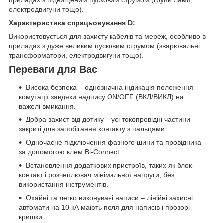
приладах з підвищеним пусковим струмом (групи ламп,
електродвигуни тощо).
Характеристика спрацьовування D:
Використовується для захисту кабелів та мереж, особливо в
приладах з дуже великим пусковим струмом (зварювальні
трансформатори, електродвигуни тощо).
Переваги для Вас
Висока безпека – однозначна індикація положення
комутації завдяки надпису ON/OFF (ВКЛ/ВИКЛ) на
важелі вмикання.
Добра захист від дотику – усі токопровідні частини
закриті для запобігання контакту з пальцями.
Одночасне підключення фазного шини та провідника
за допомогою клем Bi-Connect.
Встановлення додаткових пристроїв, таких як блок-
контакт і розчеплювач мінімальної напруги, без
використання інструментів.
Охайні та легко виконувані написи – лінійні захисні
автомати на 10 кА мають поля для написів і прозорі
кришки.