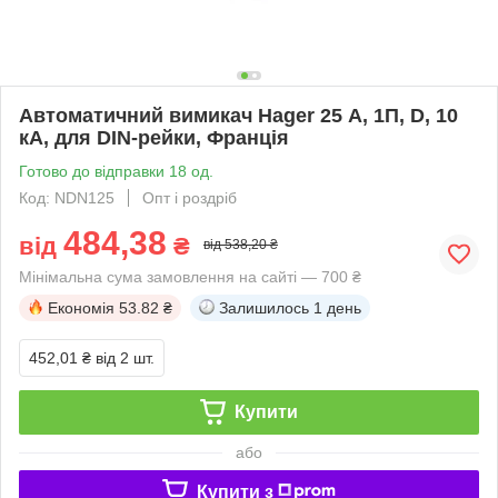
Автоматичний вимикач Hager 25 А, 1П, D, 10
кА, для DIN-рейки, Франція
Готово до відправки 18 од.
Код: NDN125
Опт і роздріб
484,38
від
₴
від 538,20 ₴
Мінімальна сума замовлення на сайті — 700 ₴
Економія
53.82 ₴
Залишилось
1 день
452,01 ₴
від 2 шт.
Купити
або
Купити з