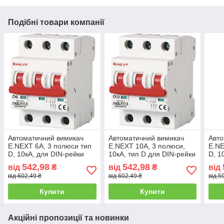
Подібні товари компанії
Автоматичний вимикач
Автоматичний вимикач
Авто
E.NEXT 6А, 3 полюси тип
E.NEXT 10А, 3 полюси,
E.NE
D, 10кА, для DIN-рейки
10кА, тип D для DIN-рейки
D, 1
542,98
542,98
від
₴
від
₴
від
від 602,49 ₴
від 602,49 ₴
від 5
Купити
Купити
Акційні пропозиції та новинки