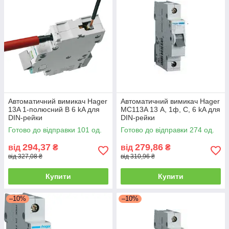
Автоматичний вимикач Hager
Автоматичний вимикач Hager
13A 1-полюсний B 6 kA для
MC113A 13 А, 1ф, C, 6 kA для
DIN-рейки
DIN-рейки
Готово до відправки 101 од.
Готово до відправки 274 од.
294,37
279,86
від
₴
від
₴
від 327,08 ₴
від 310,96 ₴
Купити
Купити
–10%
–10%