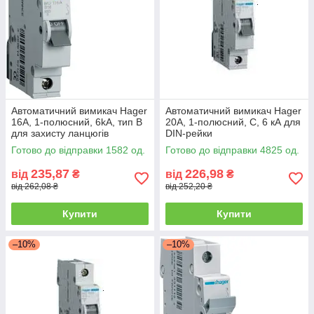
Автоматичний вимикач Hager
Автоматичний вимикач Hager
16А, 1-полюсний, 6kA, тип B
20А, 1-полюсний, C, 6 кА для
для захисту ланцюгів
DIN-рейки
Готово до відправки 1582 од.
Готово до відправки 4825 од.
235,87
226,98
від
₴
від
₴
від 262,08 ₴
від 252,20 ₴
Купити
Купити
–10%
–10%