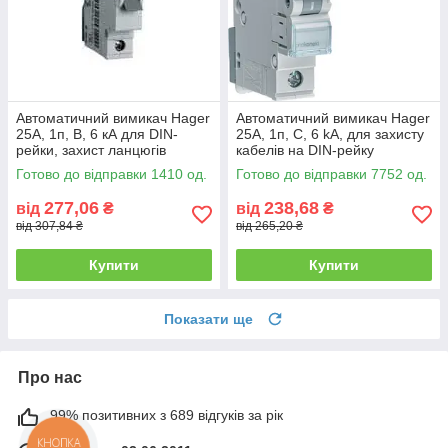
Автоматичний вимикач Hager
Автоматичний вимикач Hager
25A, 1п, B, 6 кА для DIN-
25А, 1п, С, 6 kA, для захисту
рейки, захист ланцюгів
кабелів на DIN-рейку
Готово до відправки 1410 од.
Готово до відправки 7752 од.
277,06
238,68
від
₴
від
₴
від 307,84 ₴
від 265,20 ₴
Купити
Купити
Показати ще
Про нас
99% позитивних з 689 відгуків за рік