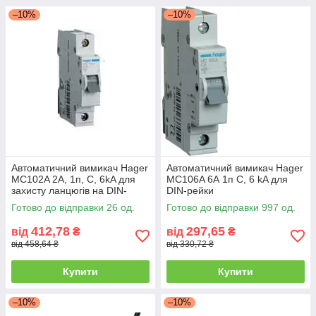
–10%
–10%
Автоматичний вимикач Hager
Автоматичний вимикач Hager
MC102A 2А, 1п, C, 6kA для
MC106A 6А 1п С, 6 kA для
захисту ланцюгів на DIN-
DIN-рейки
рейку
Готово до відправки 26 од.
Готово до відправки 997 од.
412,78
297,65
від
₴
від
₴
від 458,64 ₴
від 330,72 ₴
Купити
Купити
–10%
–10%