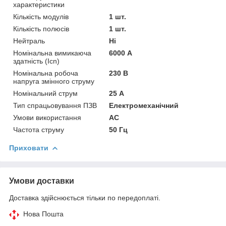
характеристики
Кількість модулів
1 шт.
Кількість полюсів
1 шт.
Нейтраль
Ні
Номінальна вимикаюча
6000 А
здатність (Icn)
Номінальна робоча
230 В
напруга змінного струму
Номінальний струм
25 А
Тип спрацьовування ПЗВ
Електромеханічний
Умови використання
АС
Частота струму
50 Гц
Приховати
Умови доставки
Доставка здійснюється тільки по передоплаті.
Нова Пошта