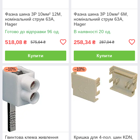
Фазна шина 3P 10мм² 12M,
Фазна шина 3P 10мм² 6М,
номінальний струм 63A,
номінальний струм 63A,
Hager
Hager
Готово до відправки 96 од.
В наявності 20 од.
518,08
258,34
₴
₴
575,64 ₴
287,04 ₴
Купити
Купити
–10%
–10%
Гвинтова клема живлення
Кришка для 4-пол. шин KDN,