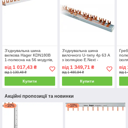
З'єднувальна шина
З'єднувальна шина
Греб
вилкова Hager KDN180B
вилочного U-типу 4р 63 А
полю
1-полюсна на 56 модулів,
з ізоляцією E.Next -
ізол
16мм² з ізоляцією
нульова шина для
1 017,43
1 349,71
від
₴
від
₴
від
електротехнічних систем
від 1 130,48 ₴
від 1 480,84 ₴
від 1
Купити
Купити
Акційні пропозиції та новинки
–10%
–10%