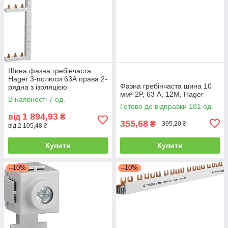
Шина фазна гребінчаста
Hager 3-полюси 63А права 2-
Фазна гребінчаста шина 10
рядна з ізоляцією
мм² 2P, 63 А, 12M, Hager
В наявності 7 од.
Готово до відправки 181 од.
1 894,93
від
₴
355,68
₴
395,20 ₴
від 2 105,48 ₴
Купити
Купити
–10%
–10%