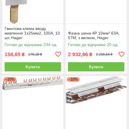
Гвинтова клема вводу
живлення 1х25мм2, 100A, 10
Фазна шина 4P 10мм² 63A,
шт, Hager
57M, з вилкою, Hager
Готово до відправки 234 од.
Готово до відправки 20 од.
158,65
2 932,96
₴
₴
176,28 ₴
3 258,84 ₴
Купити
Купити
–10%
–10%