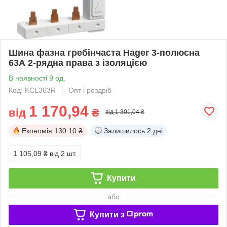
Шина фазна гребінчаста Hager 3-полюсна
63А 2-рядна права з ізоляцією
В наявності 9 од.
Код: KCL363R
Опт і роздріб
1 170,94
від
₴
від 1 301,04 ₴
Економія
130.10 ₴
Залишилось
2 дні
1 105,09 ₴
від 2 шт.
Купити
або
Купити з